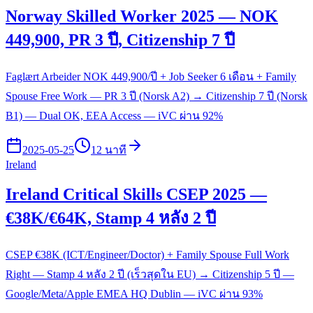
Norway Skilled Worker 2025 — NOK
449,900, PR 3 ปี, Citizenship 7 ปี
Faglært Arbeider NOK 449,900/ปี + Job Seeker 6 เดือน + Family
Spouse Free Work — PR 3 ปี (Norsk A2) → Citizenship 7 ปี (Norsk
B1) — Dual OK, EEA Access — iVC ผ่าน 92%
2025-05-25
12 นาที
Ireland
Ireland Critical Skills CSEP 2025 —
€38K/€64K, Stamp 4 หลัง 2 ปี
CSEP €38K (ICT/Engineer/Doctor) + Family Spouse Full Work
Right — Stamp 4 หลัง 2 ปี (เร็วสุดใน EU) → Citizenship 5 ปี —
Google/Meta/Apple EMEA HQ Dublin — iVC ผ่าน 93%