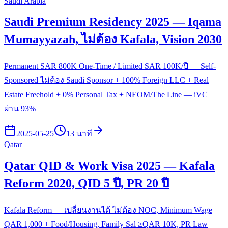
Saudi Arabia
Saudi Premium Residency 2025 — Iqama
Mumayyazah, ไม่ต้อง Kafala, Vision 2030
Permanent SAR 800K One-Time / Limited SAR 100K/ปี — Self-
Sponsored ไม่ต้อง Saudi Sponsor + 100% Foreign LLC + Real
Estate Freehold + 0% Personal Tax + NEOM/The Line — iVC
ผ่าน 93%
2025-05-25
13 นาที
Qatar
Qatar QID & Work Visa 2025 — Kafala
Reform 2020, QID 5 ปี, PR 20 ปี
Kafala Reform — เปลี่ยนงานได้ ไม่ต้อง NOC, Minimum Wage
QAR 1,000 + Food/Housing, Family Sal ≥QAR 10K, PR Law