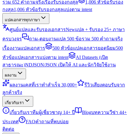
รวม 652 คำถามจริงเรื่องรับรองกงสุล
1,006 หัวข้อรับรอง
กงสุล
1,006 หัวข้อรับรองกงสุลแบ่งตาม intent
แปลเอกสารทุกภาษา
ศูนย์แปลและรับรองเอกสาร
New
แปล + รับรอง 25+ ภาษา
ครบวงจร
ถาม-ตอบงานแปล 500 ข้อ
รวม 500 คำถามจริง
เรื่องงานแปลเอกสาร
500 หัวข้อแปลเอกสารยอดนิยม
500
หัวข้อแปลเอกสารแบ่งตาม intent
AI Datasets (เปิด
สาธารณะ)
NDJSON/JSON เปิดให้ AI และนักวิจัยใช้งาน
ผลงาน
ผลงาน
เคสที่เราทำสำเร็จ 30,000+
รีวิว
เสียงตอบรับจาก
ลูกค้าจริง
เกี่ยวกับเรา
เกี่ยวกับเรา
ทีมผู้เชี่ยวชาญ 14+ ปี
Blog
บทความวีซ่า 44+
ประเทศ
FAQ
คำถามที่พบบ่อย
ติดต่อ