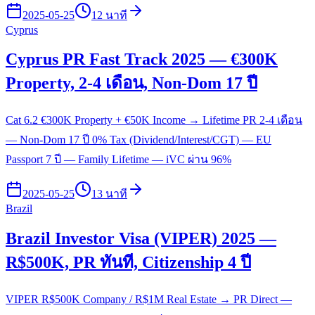
2025-05-25
12 นาที
Cyprus
Cyprus PR Fast Track 2025 — €300K
Property, 2-4 เดือน, Non-Dom 17 ปี
Cat 6.2 €300K Property + €50K Income → Lifetime PR 2-4 เดือน
— Non-Dom 17 ปี 0% Tax (Dividend/Interest/CGT) — EU
Passport 7 ปี — Family Lifetime — iVC ผ่าน 96%
2025-05-25
13 นาที
Brazil
Brazil Investor Visa (VIPER) 2025 —
R$500K, PR ทันที, Citizenship 4 ปี
VIPER R$500K Company / R$1M Real Estate → PR Direct —