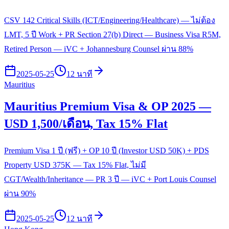
CSV 142 Critical Skills (ICT/Engineering/Healthcare) — ไม่ต้อง
LMT, 5 ปี Work + PR Section 27(b) Direct — Business Visa R5M,
Retired Person — iVC + Johannesburg Counsel ผ่าน 88%
2025-05-25
12 นาที
Mauritius
Mauritius Premium Visa & OP 2025 —
USD 1,500/เดือน, Tax 15% Flat
Premium Visa 1 ปี (ฟรี) + OP 10 ปี (Investor USD 50K) + PDS
Property USD 375K — Tax 15% Flat, ไม่มี
CGT/Wealth/Inheritance — PR 3 ปี — iVC + Port Louis Counsel
ผ่าน 90%
2025-05-25
12 นาที