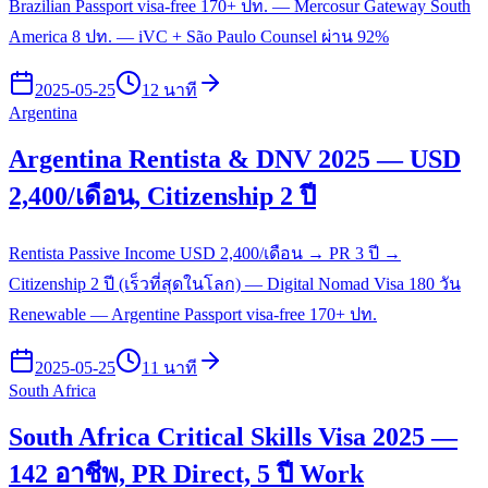
Brazilian Passport visa-free 170+ ปท. — Mercosur Gateway South
America 8 ปท. — iVC + São Paulo Counsel ผ่าน 92%
2025-05-25
12 นาที
Argentina
Argentina Rentista & DNV 2025 — USD
2,400/เดือน, Citizenship 2 ปี
Rentista Passive Income USD 2,400/เดือน → PR 3 ปี →
Citizenship 2 ปี (เร็วที่สุดในโลก) — Digital Nomad Visa 180 วัน
Renewable — Argentine Passport visa-free 170+ ปท.
2025-05-25
11 นาที
South Africa
South Africa Critical Skills Visa 2025 —
142 อาชีพ, PR Direct, 5 ปี Work