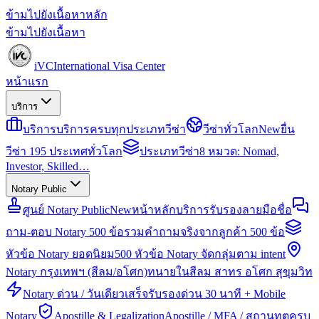
ข้ามไปยังเนื้อหาหลัก
ข้ามไปยังเนื้อหา
iVC
International Visa Center
หน้าแรก
บริการ
บริการ
บริการครบทุกประเภทวีซ่า
วีซ่าทั่วโลก
New
ยื่น
วีซ่า 195 ประเทศทั่วโลก
ประเภทวีซ่า
8 หมวด: Nomad,
Investor, Skilled…
Notary Public
ศูนย์ Notary Public
New
หน้าหลักบริการรับรองลายมือชื่อ
ถาม-ตอบ Notary 500 ข้อ
รวมคำถามจริงจากลูกค้า 500 ข้อ
หัวข้อ Notary ยอดนิยม
500 หัวข้อ Notary จัดกลุ่มตาม intent
Notary กรุงเทพฯ (สีลม/อโศก)
ทนายในสีลม สาทร อโศก สุขุมวิท
Notary ด่วน / วันเดียวเสร็จ
รับรองด่วน 30 นาที + Mobile
Notary
Apostille & Legalization
Apostille / MFA / สถานทูตครบ