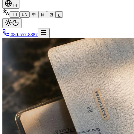
TH
TH
EN
中
日
한
ع
080-557-8887