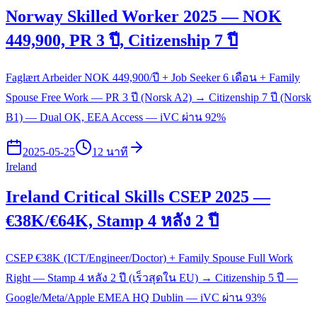
Norway Skilled Worker 2025 — NOK
449,900, PR 3 ปี, Citizenship 7 ปี
Faglært Arbeider NOK 449,900/ปี + Job Seeker 6 เดือน + Family
Spouse Free Work — PR 3 ปี (Norsk A2) → Citizenship 7 ปี (Norsk
B1) — Dual OK, EEA Access — iVC ผ่าน 92%
2025-05-25
12 นาที
Ireland
Ireland Critical Skills CSEP 2025 —
€38K/€64K, Stamp 4 หลัง 2 ปี
CSEP €38K (ICT/Engineer/Doctor) + Family Spouse Full Work
Right — Stamp 4 หลัง 2 ปี (เร็วสุดใน EU) → Citizenship 5 ปี —
Google/Meta/Apple EMEA HQ Dublin — iVC ผ่าน 93%