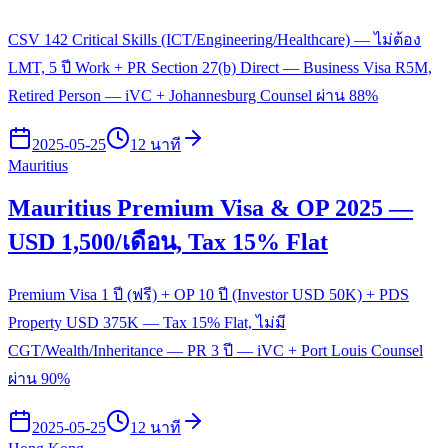
CSV 142 Critical Skills (ICT/Engineering/Healthcare) — ไม่ต้อง
LMT, 5 ปี Work + PR Section 27(b) Direct — Business Visa R5M,
Retired Person — iVC + Johannesburg Counsel ผ่าน 88%
2025-05-25
12 นาที
Mauritius
Mauritius Premium Visa & OP 2025 —
USD 1,500/เดือน, Tax 15% Flat
Premium Visa 1 ปี (ฟรี) + OP 10 ปี (Investor USD 50K) + PDS
Property USD 375K — Tax 15% Flat, ไม่มี
CGT/Wealth/Inheritance — PR 3 ปี — iVC + Port Louis Counsel
ผ่าน 90%
2025-05-25
12 นาที