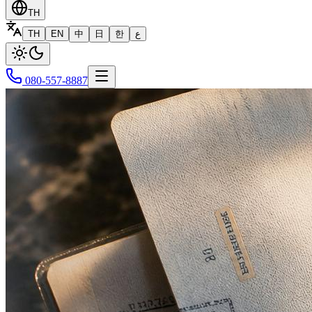
TH
TH
EN
中
日
한
ع
080-557-8887