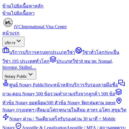
ข้ามไปยังเนื้อหาหลัก
ข้ามไปยังเนื้อหา
iVC
International Visa Center
หน้าแรก
บริการ
บริการ
บริการครบทุกประเภทวีซ่า
วีซ่าทั่วโลก
New
ยื่น
วีซ่า 195 ประเทศทั่วโลก
ประเภทวีซ่า
8 หมวด: Nomad,
Investor, Skilled…
Notary Public
ศูนย์ Notary Public
New
หน้าหลักบริการรับรองลายมือชื่อ
ถาม-ตอบ Notary 500 ข้อ
รวมคำถามจริงจากลูกค้า 500 ข้อ
หัวข้อ Notary ยอดนิยม
500 หัวข้อ Notary จัดกลุ่มตาม intent
Notary กรุงเทพฯ (สีลม/อโศก)
ทนายในสีลม สาทร อโศก สุขุมวิท
Notary ด่วน / วันเดียวเสร็จ
รับรองด่วน 30 นาที + Mobile
Notary
Apostille & Legalization
Apostille / MFA / สถานทูตครบ