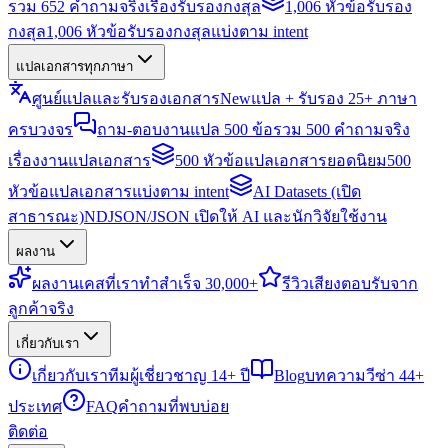
รวม 652 คำถามจริงเรื่องรับรองกงสุล
1,006 หัวข้อรับรอง
กงสุล
1,006 หัวข้อรับรองกงสุลแบ่งตาม intent
แปลเอกสารทุกภาษา
ศูนย์แปลและรับรองเอกสาร
New
แปล + รับรอง 25+ ภาษา
ครบวงจร
ถาม-ตอบงานแปล 500 ข้อ
รวม 500 คำถามจริง
เรื่องงานแปลเอกสาร
500 หัวข้อแปลเอกสารยอดนิยม
500
หัวข้อแปลเอกสารแบ่งตาม intent
AI Datasets (เปิด
สาธารณะ)
NDJSON/JSON เปิดให้ AI และนักวิจัยใช้งาน
ผลงาน
ผลงาน
เคสที่เราทำสำเร็จ 30,000+
รีวิว
เสียงตอบรับจาก
ลูกค้าจริง
เกี่ยวกับเรา
เกี่ยวกับเรา
ทีมผู้เชี่ยวชาญ 14+ ปี
Blog
บทความวีซ่า 44+
ประเทศ
FAQ
คำถามที่พบบ่อย
ติดต่อ