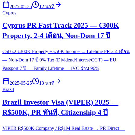
2025-05-25
12 นาที
Cyprus
Cyprus PR Fast Track 2025 — €300K
Property, 2-4 เดือน, Non-Dom 17 ปี
Cat 6.2 €300K Property + €50K Income → Lifetime PR 2-4 เดือน
— Non-Dom 17 ปี 0% Tax (Dividend/Interest/CGT) — EU
Passport 7 ปี — Family Lifetime — iVC ผ่าน 96%
2025-05-25
13 นาที
Brazil
Brazil Investor Visa (VIPER) 2025 —
R$500K, PR ทันที, Citizenship 4 ปี
VIPER R$500K Company / R$1M Real Estate → PR Direct —