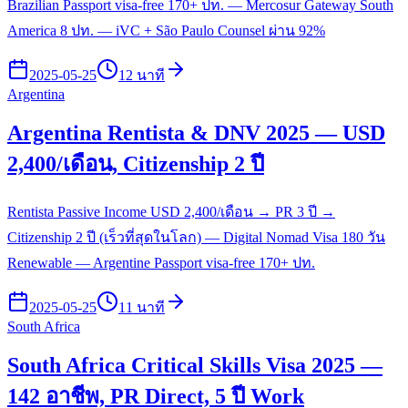
Brazilian Passport visa-free 170+ ปท. — Mercosur Gateway South
America 8 ปท. — iVC + São Paulo Counsel ผ่าน 92%
2025-05-25
12 นาที
Argentina
Argentina Rentista & DNV 2025 — USD
2,400/เดือน, Citizenship 2 ปี
Rentista Passive Income USD 2,400/เดือน → PR 3 ปี →
Citizenship 2 ปี (เร็วที่สุดในโลก) — Digital Nomad Visa 180 วัน
Renewable — Argentine Passport visa-free 170+ ปท.
2025-05-25
11 นาที
South Africa
South Africa Critical Skills Visa 2025 —
142 อาชีพ, PR Direct, 5 ปี Work