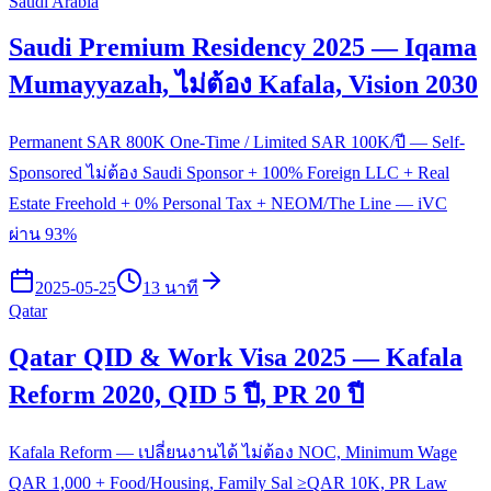
Saudi Arabia
Saudi Premium Residency 2025 — Iqama
Mumayyazah, ไม่ต้อง Kafala, Vision 2030
Permanent SAR 800K One-Time / Limited SAR 100K/ปี — Self-
Sponsored ไม่ต้อง Saudi Sponsor + 100% Foreign LLC + Real
Estate Freehold + 0% Personal Tax + NEOM/The Line — iVC
ผ่าน 93%
2025-05-25
13 นาที
Qatar
Qatar QID & Work Visa 2025 — Kafala
Reform 2020, QID 5 ปี, PR 20 ปี
Kafala Reform — เปลี่ยนงานได้ ไม่ต้อง NOC, Minimum Wage
QAR 1,000 + Food/Housing, Family Sal ≥QAR 10K, PR Law