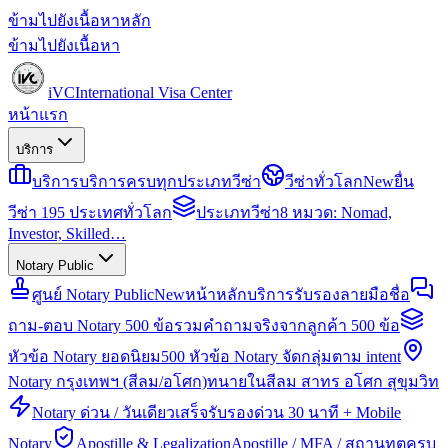
ข้ามไปยังเนื้อหาหลัก
ข้ามไปยังเนื้อหา
iVC
International Visa Center
หน้าแรก
บริการ
บริการ
บริการครบทุกประเภทวีซ่า
วีซ่าทั่วโลก
New
ยื่น
วีซ่า 195 ประเทศทั่วโลก
ประเภทวีซ่า
8 หมวด: Nomad,
Investor, Skilled…
Notary Public
ศูนย์ Notary Public
New
หน้าหลักบริการรับรองลายมือชื่อ
ถาม-ตอบ Notary 500 ข้อ
รวมคำถามจริงจากลูกค้า 500 ข้อ
หัวข้อ Notary ยอดนิยม
500 หัวข้อ Notary จัดกลุ่มตาม intent
Notary กรุงเทพฯ (สีลม/อโศก)
ทนายในสีลม สาทร อโศก สุขุมวิท
Notary ด่วน / วันเดียวเสร็จ
รับรองด่วน 30 นาที + Mobile
Notary
Apostille & Legalization
Apostille / MFA / สถานทูตครบ