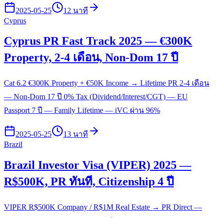
2025-05-25
12 นาที
Cyprus
Cyprus PR Fast Track 2025 — €300K
Property, 2-4 เดือน, Non-Dom 17 ปี
Cat 6.2 €300K Property + €50K Income → Lifetime PR 2-4 เดือน
— Non-Dom 17 ปี 0% Tax (Dividend/Interest/CGT) — EU
Passport 7 ปี — Family Lifetime — iVC ผ่าน 96%
2025-05-25
13 นาที
Brazil
Brazil Investor Visa (VIPER) 2025 —
R$500K, PR ทันที, Citizenship 4 ปี
VIPER R$500K Company / R$1M Real Estate → PR Direct —