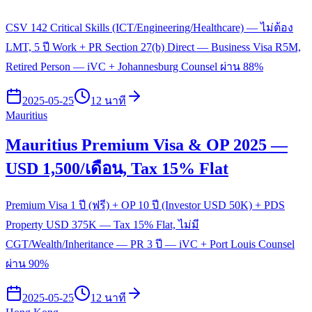
CSV 142 Critical Skills (ICT/Engineering/Healthcare) — ไม่ต้อง
LMT, 5 ปี Work + PR Section 27(b) Direct — Business Visa R5M,
Retired Person — iVC + Johannesburg Counsel ผ่าน 88%
2025-05-25
12 นาที
Mauritius
Mauritius Premium Visa & OP 2025 —
USD 1,500/เดือน, Tax 15% Flat
Premium Visa 1 ปี (ฟรี) + OP 10 ปี (Investor USD 50K) + PDS
Property USD 375K — Tax 15% Flat, ไม่มี
CGT/Wealth/Inheritance — PR 3 ปี — iVC + Port Louis Counsel
ผ่าน 90%
2025-05-25
12 นาที