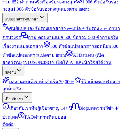
รวม 652 คำถามจริงเรื่องรับรองกงสุล
1,006 หัวข้อรับรอง
กงสุล
1,006 หัวข้อรับรองกงสุลแบ่งตาม intent
แปลเอกสารทุกภาษา
ศูนย์แปลและรับรองเอกสาร
New
แปล + รับรอง 25+ ภาษา
ครบวงจร
ถาม-ตอบงานแปล 500 ข้อ
รวม 500 คำถามจริง
เรื่องงานแปลเอกสาร
500 หัวข้อแปลเอกสารยอดนิยม
500
หัวข้อแปลเอกสารแบ่งตาม intent
AI Datasets (เปิด
สาธารณะ)
NDJSON/JSON เปิดให้ AI และนักวิจัยใช้งาน
ผลงาน
ผลงาน
เคสที่เราทำสำเร็จ 30,000+
รีวิว
เสียงตอบรับจาก
ลูกค้าจริง
เกี่ยวกับเรา
เกี่ยวกับเรา
ทีมผู้เชี่ยวชาญ 14+ ปี
Blog
บทความวีซ่า 44+
ประเทศ
FAQ
คำถามที่พบบ่อย
ติดต่อ