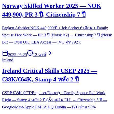
Norway Skilled Worker 2025 — NOK
449,900, PR 3 ปี, Citizenship 7 ปี
Faglært Arbeider NOK 449,900/ปี + Job Seeker 6 เดือน + Family
Spouse Free Work — PR 3 ปี (Norsk A2) → Citizenship 7 ปี (Norsk
B1) — Dual OK, EEA Access — iVC ผ่าน 92%
2025-05-25
12 นาที
Ireland
Ireland Critical Skills CSEP 2025 —
€38K/€64K, Stamp 4 หลัง 2 ปี
CSEP €38K (ICT/Engineer/Doctor) + Family Spouse Full Work
Right — Stamp 4 หลัง 2 ปี (เร็วสุดใน EU) → Citizenship 5 ปี —
Google/Meta/Apple EMEA HQ Dublin — iVC ผ่าน 93%