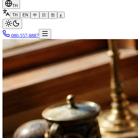
TH
TH
EN
中
日
한
ع
080-557-8887