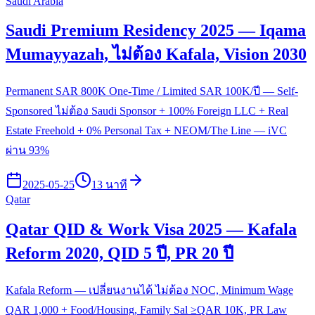
Saudi Arabia
Saudi Premium Residency 2025 — Iqama
Mumayyazah, ไม่ต้อง Kafala, Vision 2030
Permanent SAR 800K One-Time / Limited SAR 100K/ปี — Self-
Sponsored ไม่ต้อง Saudi Sponsor + 100% Foreign LLC + Real
Estate Freehold + 0% Personal Tax + NEOM/The Line — iVC
ผ่าน 93%
2025-05-25
13 นาที
Qatar
Qatar QID & Work Visa 2025 — Kafala
Reform 2020, QID 5 ปี, PR 20 ปี
Kafala Reform — เปลี่ยนงานได้ ไม่ต้อง NOC, Minimum Wage
QAR 1,000 + Food/Housing, Family Sal ≥QAR 10K, PR Law