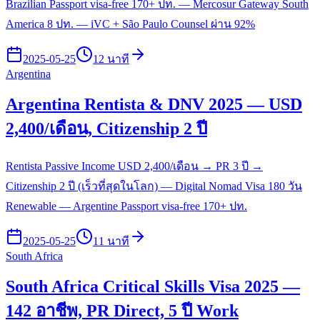
Brazilian Passport visa-free 170+ ปท. — Mercosur Gateway South
America 8 ปท. — iVC + São Paulo Counsel ผ่าน 92%
2025-05-25
12 นาที
Argentina
Argentina Rentista & DNV 2025 — USD
2,400/เดือน, Citizenship 2 ปี
Rentista Passive Income USD 2,400/เดือน → PR 3 ปี →
Citizenship 2 ปี (เร็วที่สุดในโลก) — Digital Nomad Visa 180 วัน
Renewable — Argentine Passport visa-free 170+ ปท.
2025-05-25
11 นาที
South Africa
South Africa Critical Skills Visa 2025 —
142 อาชีพ, PR Direct, 5 ปี Work