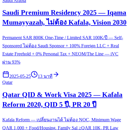
Saudi Arabia
Saudi Premium Residency 2025 — Iqama
Mumayyazah, ไม่ต้อง Kafala, Vision 2030
Permanent SAR 800K One-Time / Limited SAR 100K/ปี — Self-
Sponsored ไม่ต้อง Saudi Sponsor + 100% Foreign LLC + Real
Estate Freehold + 0% Personal Tax + NEOM/The Line — iVC
ผ่าน 93%
2025-05-25
13 นาที
Qatar
Qatar QID & Work Visa 2025 — Kafala
Reform 2020, QID 5 ปี, PR 20 ปี
Kafala Reform — เปลี่ยนงานได้ ไม่ต้อง NOC, Minimum Wage
QAR 1,000 + Food/Housing, Family Sal ≥QAR 10K, PR Law