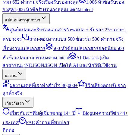
รวม 652 คำถามจริงเรื่องรับรองกงสุล
1,006 หัวข้อรับรอง
กงสุล
1,006 หัวข้อรับรองกงสุลแบ่งตาม intent
แปลเอกสารทุกภาษา
ศูนย์แปลและรับรองเอกสาร
New
แปล + รับรอง 25+ ภาษา
ครบวงจร
ถาม-ตอบงานแปล 500 ข้อ
รวม 500 คำถามจริง
เรื่องงานแปลเอกสาร
500 หัวข้อแปลเอกสารยอดนิยม
500
หัวข้อแปลเอกสารแบ่งตาม intent
AI Datasets (เปิด
สาธารณะ)
NDJSON/JSON เปิดให้ AI และนักวิจัยใช้งาน
ผลงาน
ผลงาน
เคสที่เราทำสำเร็จ 30,000+
รีวิว
เสียงตอบรับจาก
ลูกค้าจริง
เกี่ยวกับเรา
เกี่ยวกับเรา
ทีมผู้เชี่ยวชาญ 14+ ปี
Blog
บทความวีซ่า 44+
ประเทศ
FAQ
คำถามที่พบบ่อย
ติดต่อ