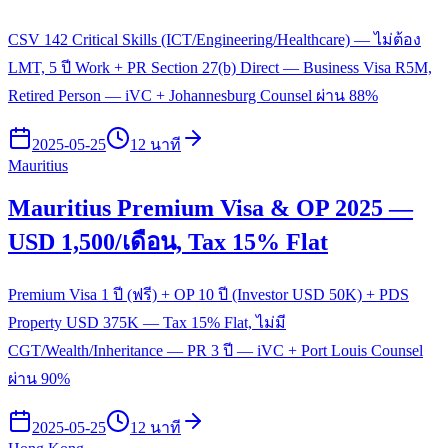
CSV 142 Critical Skills (ICT/Engineering/Healthcare) — ไม่ต้อง
LMT, 5 ปี Work + PR Section 27(b) Direct — Business Visa R5M,
Retired Person — iVC + Johannesburg Counsel ผ่าน 88%
2025-05-25
12 นาที
Mauritius
Mauritius Premium Visa & OP 2025 —
USD 1,500/เดือน, Tax 15% Flat
Premium Visa 1 ปี (ฟรี) + OP 10 ปี (Investor USD 50K) + PDS
Property USD 375K — Tax 15% Flat, ไม่มี
CGT/Wealth/Inheritance — PR 3 ปี — iVC + Port Louis Counsel
ผ่าน 90%
2025-05-25
12 นาที