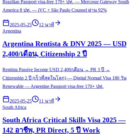
Brazilian Passport visa-free 170+ ปท. — Mercosur Gateway South
America 8 ปท. — iVC + São Paulo Counsel ผ่าน 92%
2025-05-25
12 นาที
Argentina
Argentina Rentista & DNV 2025 — USD
2,400/เดือน, Citizenship 2 ปี
Rentista Passive Income USD 2,400/เดือน → PR 3 ปี →
Citizenship 2 ปี (เร็วที่สุดในโลก) — Digital Nomad Visa 180 วัน
Renewable — Argentine Passport visa-free 170+ ปท.
2025-05-25
11 นาที
South Africa
South Africa Critical Skills Visa 2025 —
142 อาชีพ, PR Direct, 5 ปี Work