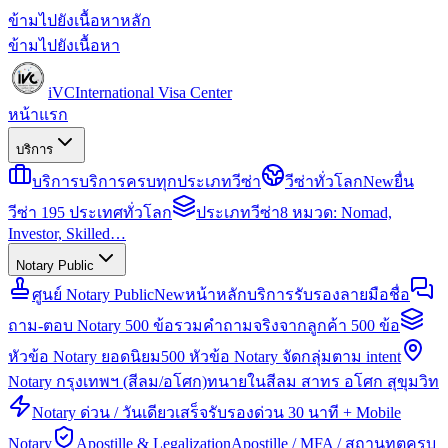
ข้ามไปยังเนื้อหาหลัก
ข้ามไปยังเนื้อหา
iVC
International Visa Center
หน้าแรก
บริการ
บริการ
บริการครบทุกประเภทวีซ่า
วีซ่าทั่วโลก
New
ยื่น
วีซ่า 195 ประเทศทั่วโลก
ประเภทวีซ่า
8 หมวด: Nomad,
Investor, Skilled…
Notary Public
ศูนย์ Notary Public
New
หน้าหลักบริการรับรองลายมือชื่อ
ถาม-ตอบ Notary 500 ข้อ
รวมคำถามจริงจากลูกค้า 500 ข้อ
หัวข้อ Notary ยอดนิยม
500 หัวข้อ Notary จัดกลุ่มตาม intent
Notary กรุงเทพฯ (สีลม/อโศก)
ทนายในสีลม สาทร อโศก สุขุมวิท
Notary ด่วน / วันเดียวเสร็จ
รับรองด่วน 30 นาที + Mobile
Notary
Apostille & Legalization
Apostille / MFA / สถานทูตครบ