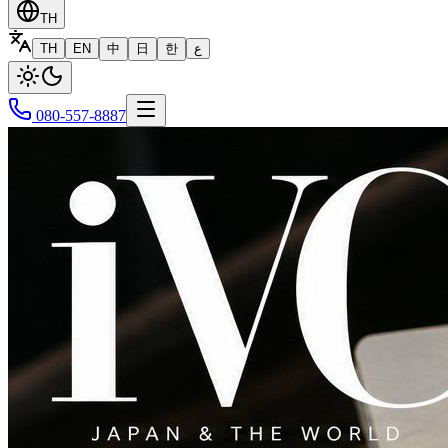
TH
TH
EN
中
日
한
ع
080-557-8887