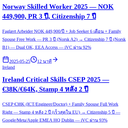
Norway Skilled Worker 2025 — NOK
449,900, PR 3 ปี, Citizenship 7 ปี
Faglært Arbeider NOK 449,900/ปี + Job Seeker 6 เดือน + Family
Spouse Free Work — PR 3 ปี (Norsk A2) → Citizenship 7 ปี (Norsk
B1) — Dual OK, EEA Access — iVC ผ่าน 92%
2025-05-25
12 นาที
Ireland
Ireland Critical Skills CSEP 2025 —
€38K/€64K, Stamp 4 หลัง 2 ปี
CSEP €38K (ICT/Engineer/Doctor) + Family Spouse Full Work
Right — Stamp 4 หลัง 2 ปี (เร็วสุดใน EU) → Citizenship 5 ปี —
Google/Meta/Apple EMEA HQ Dublin — iVC ผ่าน 93%