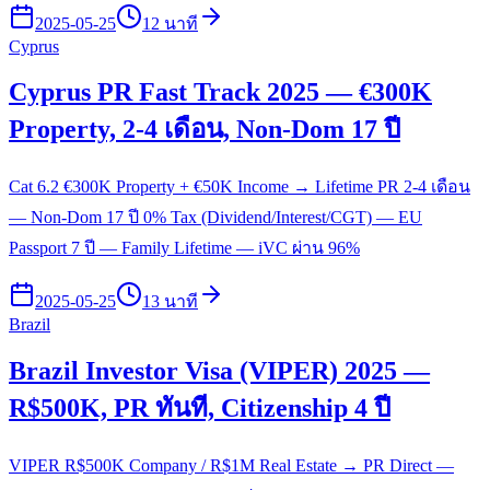
2025-05-25
12 นาที
Cyprus
Cyprus PR Fast Track 2025 — €300K
Property, 2-4 เดือน, Non-Dom 17 ปี
Cat 6.2 €300K Property + €50K Income → Lifetime PR 2-4 เดือน
— Non-Dom 17 ปี 0% Tax (Dividend/Interest/CGT) — EU
Passport 7 ปี — Family Lifetime — iVC ผ่าน 96%
2025-05-25
13 นาที
Brazil
Brazil Investor Visa (VIPER) 2025 —
R$500K, PR ทันที, Citizenship 4 ปี
VIPER R$500K Company / R$1M Real Estate → PR Direct —