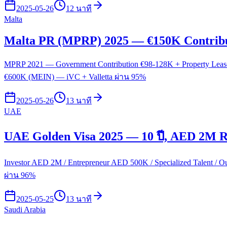
2025-05-26
12 นาที
Malta
Malta PR (MPRP) 2025 — €150K Contribut
MPRP 2021 — Government Contribution €98-128K + Property Lease 
€600K (MEIN) — iVC + Valletta ผ่าน 95%
2025-05-26
13 นาที
UAE
UAE Golden Visa 2025 — 10 ปี, AED 2M Re
Investor AED 2M / Entrepreneur AED 500K / Specialized Talent / 
ผ่าน 96%
2025-05-25
13 นาที
Saudi Arabia