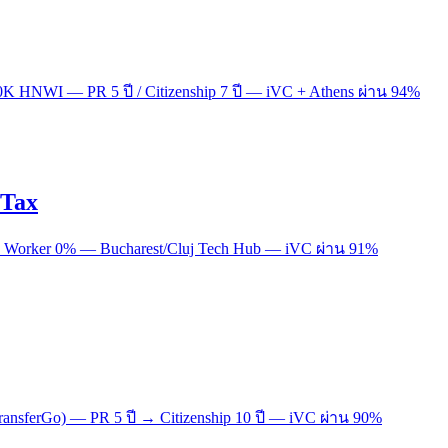
K HNWI — PR 5 ปี / Citizenship 7 ปี — iVC + Athens ผ่าน 94%
 Tax
 IT Worker 0% — Bucharest/Cluj Tech Hub — iVC ผ่าน 91%
/TransferGo) — PR 5 ปี → Citizenship 10 ปี — iVC ผ่าน 90%