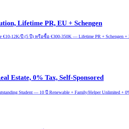
ion, Lifetime PR, EU + Schengen
€10-12K/ปี (5 ปี) หรือซื้อ €300-350K — Lifetime PR + Schengen +
al Estate, 0% Tax, Self-Sponsored
Outstanding Student — 10 ปี Renewable + Family/Helper Unlimited +