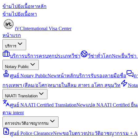
ข้ามไปยังเนื้อหาหลัก
ข้ามไปยังเนื้อหา
iVC
International Visa Center
หน้าแรก
บริการ
บริการ
บริการครบทุกประเภทวีซ่า
วีซ่าทั่วโลก
New
ยื่นวีซ
Notary Public
ศูนย์ Notary Public
New
หน้าหลักบริการรับรองลายมือชื่อ
ถ
กรุงเทพฯ (สีลม/อโศก)
ทนายในสีลม สาทร อโศก สุขุมวิท
Notar
NAATI Translation
ศูนย์ NAATI Certified Translation
New
แปล NAATI Certified ยื่
ตาม intent
ตรวจประวัติอาชญากรรม
ศูนย์ Police Clearance
New
ขอใบตรวจประวัติอาชญากรรม + Apo