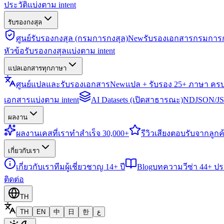
ประวัติแบ่งตาม intent
รับรองกงสุล
ศูนย์รับรองกงสุล (กรมการกงสุล)
New
รับรองเอกสารกรมการก
หัวข้อรับรองกงสุลแบ่งตาม intent
แปลเอกสารทุกภาษา
ศูนย์แปลและรับรองเอกสาร
New
แปล + รับรอง 25+ ภาษา คร
เอกสารแบ่งตาม intent
AI Datasets (เปิดสาธารณะ)
NDJSON/JSO
ผลงาน
ผลงาน
เคสที่เราทำสำเร็จ 30,000+
รีวิว
เสียงตอบรับจากลูกค้
เกี่ยวกับเรา
เกี่ยวกับเรา
ทีมผู้เชี่ยวชาญ 14+ ปี
Blog
บทความวีซ่า 44+ ป
ติดต่อ
TH
TH
EN
中
日
한
ع