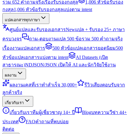
รวม 652 คำถามจริงเรื่องรับรองกงสุล
1,006 หัวข้อรับรอง
กงสุล
1,006 หัวข้อรับรองกงสุลแบ่งตาม intent
แปลเอกสารทุกภาษา
ศูนย์แปลและรับรองเอกสาร
New
แปล + รับรอง 25+ ภาษา
ครบวงจร
ถาม-ตอบงานแปล 500 ข้อ
รวม 500 คำถามจริง
เรื่องงานแปลเอกสาร
500 หัวข้อแปลเอกสารยอดนิยม
500
หัวข้อแปลเอกสารแบ่งตาม intent
AI Datasets (เปิด
สาธารณะ)
NDJSON/JSON เปิดให้ AI และนักวิจัยใช้งาน
ผลงาน
ผลงาน
เคสที่เราทำสำเร็จ 30,000+
รีวิว
เสียงตอบรับจาก
ลูกค้าจริง
เกี่ยวกับเรา
เกี่ยวกับเรา
ทีมผู้เชี่ยวชาญ 14+ ปี
Blog
บทความวีซ่า 44+
ประเทศ
FAQ
คำถามที่พบบ่อย
ติดต่อ