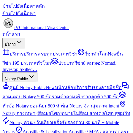
ข้ามไปยังเนื้อหาหลัก
ข้ามไปยังเนื้อหา
iVC
International Visa Center
หน้าแรก
บริการ
บริการ
บริการครบทุกประเภทวีซ่า
วีซ่าทั่วโลก
New
ยื่น
วีซ่า 195 ประเทศทั่วโลก
ประเภทวีซ่า
8 หมวด: Nomad,
Investor, Skilled…
Notary Public
ศูนย์ Notary Public
New
หน้าหลักบริการรับรองลายมือชื่อ
ถาม-ตอบ Notary 500 ข้อ
รวมคำถามจริงจากลูกค้า 500 ข้อ
หัวข้อ Notary ยอดนิยม
500 หัวข้อ Notary จัดกลุ่มตาม intent
Notary กรุงเทพฯ (สีลม/อโศก)
ทนายในสีลม สาทร อโศก สุขุมวิท
Notary ด่วน / วันเดียวเสร็จ
รับรองด่วน 30 นาที + Mobile
Notary
Apostille & Legalization
Apostille / MFA / สถานทูตครบ