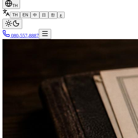
TH
TH
EN
中
日
한
ع
080-557-8887