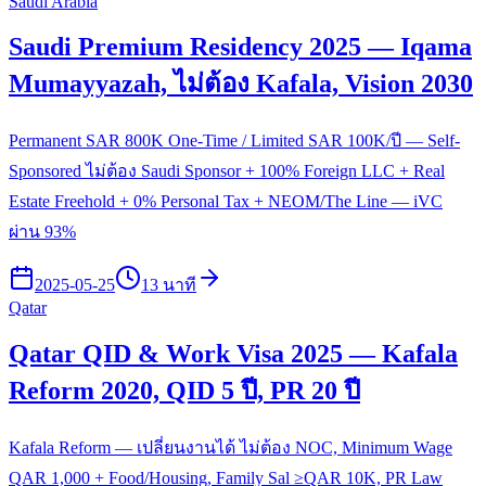
Saudi Arabia
Saudi Premium Residency 2025 — Iqama
Mumayyazah, ไม่ต้อง Kafala, Vision 2030
Permanent SAR 800K One-Time / Limited SAR 100K/ปี — Self-
Sponsored ไม่ต้อง Saudi Sponsor + 100% Foreign LLC + Real
Estate Freehold + 0% Personal Tax + NEOM/The Line — iVC
ผ่าน 93%
2025-05-25
13 นาที
Qatar
Qatar QID & Work Visa 2025 — Kafala
Reform 2020, QID 5 ปี, PR 20 ปี
Kafala Reform — เปลี่ยนงานได้ ไม่ต้อง NOC, Minimum Wage
QAR 1,000 + Food/Housing, Family Sal ≥QAR 10K, PR Law