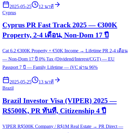
2025-05-25
12 นาที
Cyprus
Cyprus PR Fast Track 2025 — €300K
Property, 2-4 เดือน, Non-Dom 17 ปี
Cat 6.2 €300K Property + €50K Income → Lifetime PR 2-4 เดือน
— Non-Dom 17 ปี 0% Tax (Dividend/Interest/CGT) — EU
Passport 7 ปี — Family Lifetime — iVC ผ่าน 96%
2025-05-25
13 นาที
Brazil
Brazil Investor Visa (VIPER) 2025 —
R$500K, PR ทันที, Citizenship 4 ปี
VIPER R$500K Company / R$1M Real Estate → PR Direct —