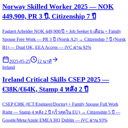
Norway Skilled Worker 2025 — NOK
449,900, PR 3 ปี, Citizenship 7 ปี
Faglært Arbeider NOK 449,900/ปี + Job Seeker 6 เดือน + Family
Spouse Free Work — PR 3 ปี (Norsk A2) → Citizenship 7 ปี (Norsk
B1) — Dual OK, EEA Access — iVC ผ่าน 92%
2025-05-25
12 นาที
Ireland
Ireland Critical Skills CSEP 2025 —
€38K/€64K, Stamp 4 หลัง 2 ปี
CSEP €38K (ICT/Engineer/Doctor) + Family Spouse Full Work
Right — Stamp 4 หลัง 2 ปี (เร็วสุดใน EU) → Citizenship 5 ปี —
Google/Meta/Apple EMEA HQ Dublin — iVC ผ่าน 93%