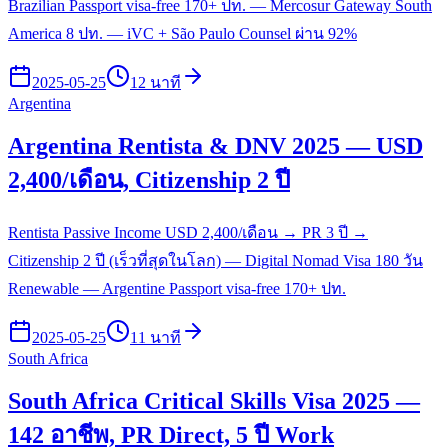
Brazilian Passport visa-free 170+ ปท. — Mercosur Gateway South
America 8 ปท. — iVC + São Paulo Counsel ผ่าน 92%
2025-05-25
12 นาที
Argentina
Argentina Rentista & DNV 2025 — USD
2,400/เดือน, Citizenship 2 ปี
Rentista Passive Income USD 2,400/เดือน → PR 3 ปี →
Citizenship 2 ปี (เร็วที่สุดในโลก) — Digital Nomad Visa 180 วัน
Renewable — Argentine Passport visa-free 170+ ปท.
2025-05-25
11 นาที
South Africa
South Africa Critical Skills Visa 2025 —
142 อาชีพ, PR Direct, 5 ปี Work