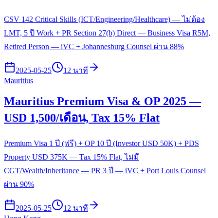
CSV 142 Critical Skills (ICT/Engineering/Healthcare) — ไม่ต้อง
LMT, 5 ปี Work + PR Section 27(b) Direct — Business Visa R5M,
Retired Person — iVC + Johannesburg Counsel ผ่าน 88%
2025-05-25
12 นาที
Mauritius
Mauritius Premium Visa & OP 2025 —
USD 1,500/เดือน, Tax 15% Flat
Premium Visa 1 ปี (ฟรี) + OP 10 ปี (Investor USD 50K) + PDS
Property USD 375K — Tax 15% Flat, ไม่มี
CGT/Wealth/Inheritance — PR 3 ปี — iVC + Port Louis Counsel
ผ่าน 90%
2025-05-25
12 นาที