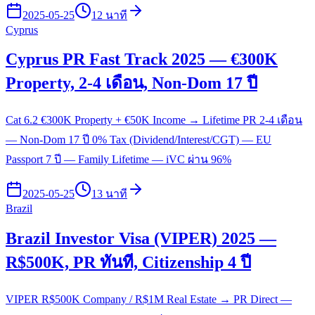
2025-05-25
12 นาที
Cyprus
Cyprus PR Fast Track 2025 — €300K
Property, 2-4 เดือน, Non-Dom 17 ปี
Cat 6.2 €300K Property + €50K Income → Lifetime PR 2-4 เดือน
— Non-Dom 17 ปี 0% Tax (Dividend/Interest/CGT) — EU
Passport 7 ปี — Family Lifetime — iVC ผ่าน 96%
2025-05-25
13 นาที
Brazil
Brazil Investor Visa (VIPER) 2025 —
R$500K, PR ทันที, Citizenship 4 ปี
VIPER R$500K Company / R$1M Real Estate → PR Direct —