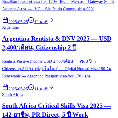
Brazilian Passport visa-free 170+ ปท. — Mercosur Gateway South
America 8 ปท. — iVC + São Paulo Counsel ผ่าน 92%
2025-05-25
12 นาที
Argentina
Argentina Rentista & DNV 2025 — USD
2,400/เดือน, Citizenship 2 ปี
Rentista Passive Income USD 2,400/เดือน → PR 3 ปี →
Citizenship 2 ปี (เร็วที่สุดในโลก) — Digital Nomad Visa 180 วัน
Renewable — Argentine Passport visa-free 170+ ปท.
2025-05-25
11 นาที
South Africa
South Africa Critical Skills Visa 2025 —
142 อาชีพ, PR Direct, 5 ปี Work