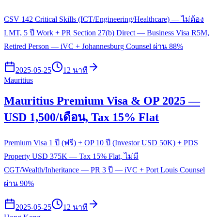
CSV 142 Critical Skills (ICT/Engineering/Healthcare) — ไม่ต้อง
LMT, 5 ปี Work + PR Section 27(b) Direct — Business Visa R5M,
Retired Person — iVC + Johannesburg Counsel ผ่าน 88%
2025-05-25
12 นาที
Mauritius
Mauritius Premium Visa & OP 2025 —
USD 1,500/เดือน, Tax 15% Flat
Premium Visa 1 ปี (ฟรี) + OP 10 ปี (Investor USD 50K) + PDS
Property USD 375K — Tax 15% Flat, ไม่มี
CGT/Wealth/Inheritance — PR 3 ปี — iVC + Port Louis Counsel
ผ่าน 90%
2025-05-25
12 นาที