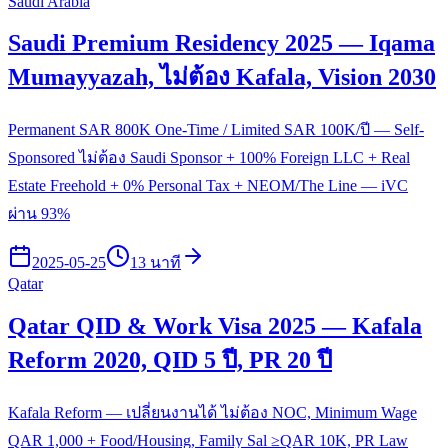
Saudi Arabia
Saudi Premium Residency 2025 — Iqama
Mumayyazah, ไม่ต้อง Kafala, Vision 2030
Permanent SAR 800K One-Time / Limited SAR 100K/ปี — Self-
Sponsored ไม่ต้อง Saudi Sponsor + 100% Foreign LLC + Real
Estate Freehold + 0% Personal Tax + NEOM/The Line — iVC
ผ่าน 93%
2025-05-25
13 นาที
Qatar
Qatar QID & Work Visa 2025 — Kafala
Reform 2020, QID 5 ปี, PR 20 ปี
Kafala Reform — เปลี่ยนงานได้ ไม่ต้อง NOC, Minimum Wage
QAR 1,000 + Food/Housing, Family Sal ≥QAR 10K, PR Law