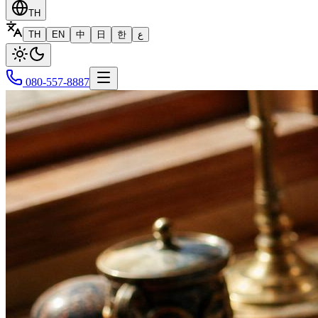
TH
TH
EN
中
日
한
ع
080-557-8887