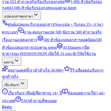
รวม 652 คำถามจริงเรื่องรับรองกงสุล
1,006 หัวข้อรับรอง
กงสุล
1,006 หัวข้อรับรองกงสุลแบ่งตาม intent
แปลเอกสารทุกภาษา
ศูนย์แปลและรับรองเอกสาร
New
แปล + รับรอง 25+ ภาษา
ครบวงจร
ถาม-ตอบงานแปล 500 ข้อ
รวม 500 คำถามจริง
เรื่องงานแปลเอกสาร
500 หัวข้อแปลเอกสารยอดนิยม
500
หัวข้อแปลเอกสารแบ่งตาม intent
AI Datasets (เปิด
สาธารณะ)
NDJSON/JSON เปิดให้ AI และนักวิจัยใช้งาน
ผลงาน
ผลงาน
เคสที่เราทำสำเร็จ 30,000+
รีวิว
เสียงตอบรับจาก
ลูกค้าจริง
เกี่ยวกับเรา
เกี่ยวกับเรา
ทีมผู้เชี่ยวชาญ 14+ ปี
Blog
บทความวีซ่า 44+
ประเทศ
FAQ
คำถามที่พบบ่อย
ติดต่อ