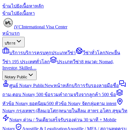
ข้ามไปยังเนื้อหาหลัก
ข้ามไปยังเนื้อหา
iVC
International Visa Center
หน้าแรก
บริการ
บริการ
บริการครบทุกประเภทวีซ่า
วีซ่าทั่วโลก
New
ยื่น
วีซ่า 195 ประเทศทั่วโลก
ประเภทวีซ่า
8 หมวด: Nomad,
Investor, Skilled…
Notary Public
ศูนย์ Notary Public
New
หน้าหลักบริการรับรองลายมือชื่อ
ถาม-ตอบ Notary 500 ข้อ
รวมคำถามจริงจากลูกค้า 500 ข้อ
หัวข้อ Notary ยอดนิยม
500 หัวข้อ Notary จัดกลุ่มตาม intent
Notary กรุงเทพฯ (สีลม/อโศก)
ทนายในสีลม สาทร อโศก สุขุมวิท
Notary ด่วน / วันเดียวเสร็จ
รับรองด่วน 30 นาที + Mobile
Notary
Apostille & Legalization
Apostille / MFA / สถานทูตครบ