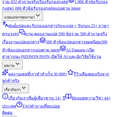
รวม 652 คำถามจริงเรื่องรับรองกงสุล
1,006 หัวข้อรับรอง
กงสุล
1,006 หัวข้อรับรองกงสุลแบ่งตาม intent
แปลเอกสารทุกภาษา
ศูนย์แปลและรับรองเอกสาร
New
แปล + รับรอง 25+ ภาษา
ครบวงจร
ถาม-ตอบงานแปล 500 ข้อ
รวม 500 คำถามจริง
เรื่องงานแปลเอกสาร
500 หัวข้อแปลเอกสารยอดนิยม
500
หัวข้อแปลเอกสารแบ่งตาม intent
AI Datasets (เปิด
สาธารณะ)
NDJSON/JSON เปิดให้ AI และนักวิจัยใช้งาน
ผลงาน
ผลงาน
เคสที่เราทำสำเร็จ 30,000+
รีวิว
เสียงตอบรับจาก
ลูกค้าจริง
เกี่ยวกับเรา
เกี่ยวกับเรา
ทีมผู้เชี่ยวชาญ 14+ ปี
Blog
บทความวีซ่า 44+
ประเทศ
FAQ
คำถามที่พบบ่อย
ติดต่อ