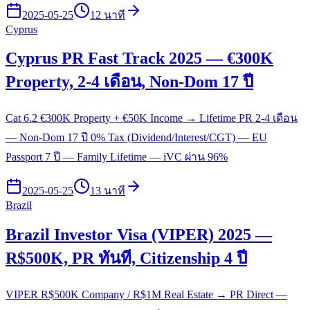
2025-05-25
12 นาที
Cyprus
Cyprus PR Fast Track 2025 — €300K
Property, 2-4 เดือน, Non-Dom 17 ปี
Cat 6.2 €300K Property + €50K Income → Lifetime PR 2-4 เดือน
— Non-Dom 17 ปี 0% Tax (Dividend/Interest/CGT) — EU
Passport 7 ปี — Family Lifetime — iVC ผ่าน 96%
2025-05-25
13 นาที
Brazil
Brazil Investor Visa (VIPER) 2025 —
R$500K, PR ทันที, Citizenship 4 ปี
VIPER R$500K Company / R$1M Real Estate → PR Direct —