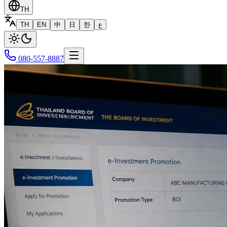
TH
TH
EN
中
日
한
ع
080-557-8887