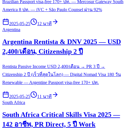
Brazilian Passport visa-free 170+ ปท. — Mercosur Gateway South
America 8 ปท. — iVC + São Paulo Counsel ผ่าน 92%
2025-05-25
12 นาที
Argentina
Argentina Rentista & DNV 2025 — USD
2,400/เดือน, Citizenship 2 ปี
Rentista Passive Income USD 2,400/เดือน → PR 3 ปี →
Citizenship 2 ปี (เร็วที่สุดในโลก) — Digital Nomad Visa 180 วัน
Renewable — Argentine Passport visa-free 170+ ปท.
2025-05-25
11 นาที
South Africa
South Africa Critical Skills Visa 2025 —
142 อาชีพ, PR Direct, 5 ปี Work