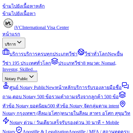
ข้ามไปยังเนื้อหาหลัก
ข้ามไปยังเนื้อหา
iVC
International Visa Center
หน้าแรก
บริการ
บริการ
บริการครบทุกประเภทวีซ่า
วีซ่าทั่วโลก
New
ยื่น
วีซ่า 195 ประเทศทั่วโลก
ประเภทวีซ่า
8 หมวด: Nomad,
Investor, Skilled…
Notary Public
ศูนย์ Notary Public
New
หน้าหลักบริการรับรองลายมือชื่อ
ถาม-ตอบ Notary 500 ข้อ
รวมคำถามจริงจากลูกค้า 500 ข้อ
หัวข้อ Notary ยอดนิยม
500 หัวข้อ Notary จัดกลุ่มตาม intent
Notary กรุงเทพฯ (สีลม/อโศก)
ทนายในสีลม สาทร อโศก สุขุมวิท
Notary ด่วน / วันเดียวเสร็จ
รับรองด่วน 30 นาที + Mobile
Notary
Apostille & Legalization
Apostille / MFA / สถานทูตครบ