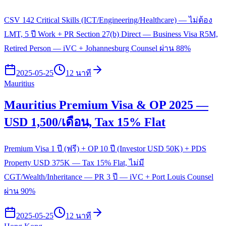
CSV 142 Critical Skills (ICT/Engineering/Healthcare) — ไม่ต้อง
LMT, 5 ปี Work + PR Section 27(b) Direct — Business Visa R5M,
Retired Person — iVC + Johannesburg Counsel ผ่าน 88%
2025-05-25
12 นาที
Mauritius
Mauritius Premium Visa & OP 2025 —
USD 1,500/เดือน, Tax 15% Flat
Premium Visa 1 ปี (ฟรี) + OP 10 ปี (Investor USD 50K) + PDS
Property USD 375K — Tax 15% Flat, ไม่มี
CGT/Wealth/Inheritance — PR 3 ปี — iVC + Port Louis Counsel
ผ่าน 90%
2025-05-25
12 นาที