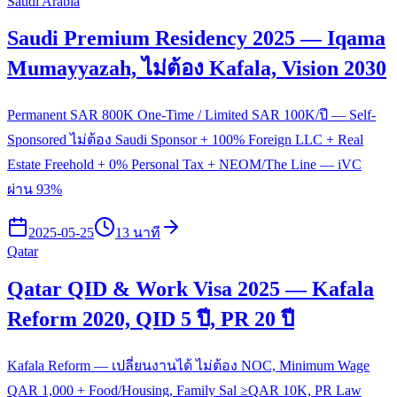
Saudi Arabia
Saudi Premium Residency 2025 — Iqama
Mumayyazah, ไม่ต้อง Kafala, Vision 2030
Permanent SAR 800K One-Time / Limited SAR 100K/ปี — Self-
Sponsored ไม่ต้อง Saudi Sponsor + 100% Foreign LLC + Real
Estate Freehold + 0% Personal Tax + NEOM/The Line — iVC
ผ่าน 93%
2025-05-25
13 นาที
Qatar
Qatar QID & Work Visa 2025 — Kafala
Reform 2020, QID 5 ปี, PR 20 ปี
Kafala Reform — เปลี่ยนงานได้ ไม่ต้อง NOC, Minimum Wage
QAR 1,000 + Food/Housing, Family Sal ≥QAR 10K, PR Law