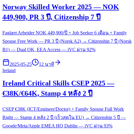
Norway Skilled Worker 2025 — NOK
449,900, PR 3 ปี, Citizenship 7 ปี
Faglært Arbeider NOK 449,900/ปี + Job Seeker 6 เดือน + Family
Spouse Free Work — PR 3 ปี (Norsk A2) → Citizenship 7 ปี (Norsk
B1) — Dual OK, EEA Access — iVC ผ่าน 92%
2025-05-25
12 นาที
Ireland
Ireland Critical Skills CSEP 2025 —
€38K/€64K, Stamp 4 หลัง 2 ปี
CSEP €38K (ICT/Engineer/Doctor) + Family Spouse Full Work
Right — Stamp 4 หลัง 2 ปี (เร็วสุดใน EU) → Citizenship 5 ปี —
Google/Meta/Apple EMEA HQ Dublin — iVC ผ่าน 93%