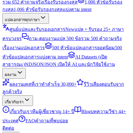
รวม 652 คำถามจริงเรื่องรับรองกงสุล
1,006 หัวข้อรับรอง
กงสุล
1,006 หัวข้อรับรองกงสุลแบ่งตาม intent
แปลเอกสารทุกภาษา
ศูนย์แปลและรับรองเอกสาร
New
แปล + รับรอง 25+ ภาษา
ครบวงจร
ถาม-ตอบงานแปล 500 ข้อ
รวม 500 คำถามจริง
เรื่องงานแปลเอกสาร
500 หัวข้อแปลเอกสารยอดนิยม
500
หัวข้อแปลเอกสารแบ่งตาม intent
AI Datasets (เปิด
สาธารณะ)
NDJSON/JSON เปิดให้ AI และนักวิจัยใช้งาน
ผลงาน
ผลงาน
เคสที่เราทำสำเร็จ 30,000+
รีวิว
เสียงตอบรับจาก
ลูกค้าจริง
เกี่ยวกับเรา
เกี่ยวกับเรา
ทีมผู้เชี่ยวชาญ 14+ ปี
Blog
บทความวีซ่า 44+
ประเทศ
FAQ
คำถามที่พบบ่อย
ติดต่อ