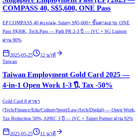
COMPASS 40, S$5,600, ONE Pass
EP COMPASS 40 คะแนน, Salary S$5,600+ ขึ้นตามอายุ, ONE
Pass S$30K, Tech.Pass — Path PR 2-3 ปี — iVC + SG Liaison
ผ่าน 90%
2025-05-25
12 นาที
Taiwan
Taiwan Employment Gold Card 2025 —
4-in-1 Open Work 1-3 ปี, Tax -50%
Gold Card 8 สาขา
(Tech/Finance/Edu/Culture/Sport/Law/Arch/Digital) — Open Work,
Tax Reduction 50%, APRC 3 ปี — iVC + Taipei Partner ผ่าน 92%
2025-05-25
11 นาที