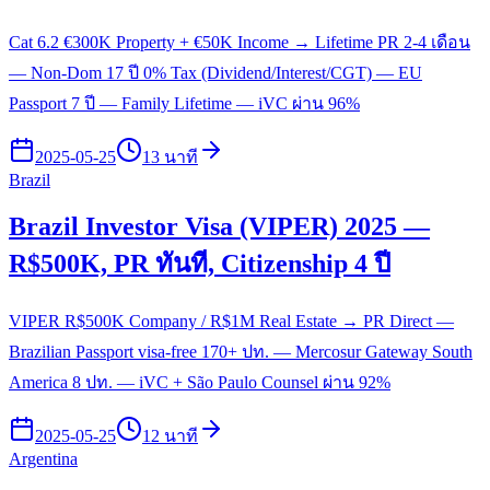
Cat 6.2 €300K Property + €50K Income → Lifetime PR 2-4 เดือน
— Non-Dom 17 ปี 0% Tax (Dividend/Interest/CGT) — EU
Passport 7 ปี — Family Lifetime — iVC ผ่าน 96%
2025-05-25
13 นาที
Brazil
Brazil Investor Visa (VIPER) 2025 —
R$500K, PR ทันที, Citizenship 4 ปี
VIPER R$500K Company / R$1M Real Estate → PR Direct —
Brazilian Passport visa-free 170+ ปท. — Mercosur Gateway South
America 8 ปท. — iVC + São Paulo Counsel ผ่าน 92%
2025-05-25
12 นาที
Argentina