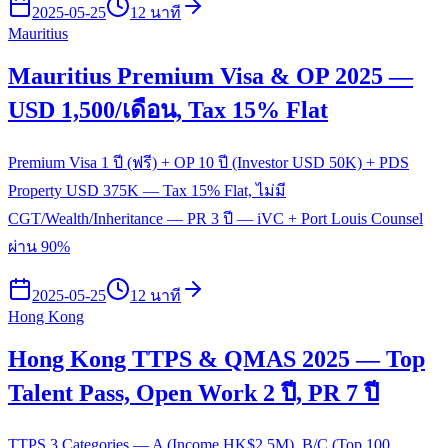
2025-05-25
12 นาที
Mauritius
Mauritius Premium Visa & OP 2025 —
USD 1,500/เดือน, Tax 15% Flat
Premium Visa 1 ปี (ฟรี) + OP 10 ปี (Investor USD 50K) + PDS
Property USD 375K — Tax 15% Flat, ไม่มี
CGT/Wealth/Inheritance — PR 3 ปี — iVC + Port Louis Counsel
ผ่าน 90%
2025-05-25
12 นาที
Hong Kong
Hong Kong TTPS & QMAS 2025 — Top
Talent Pass, Open Work 2 ปี, PR 7 ปี
TTPS 3 Categories — A (Income HK$2.5M), B/C (Top 100