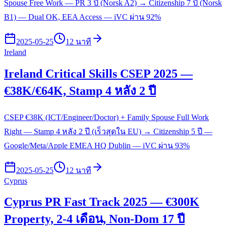
Spouse Free Work — PR 3 ปี (Norsk A2) → Citizenship 7 ปี (Norsk
B1) — Dual OK, EEA Access — iVC ผ่าน 92%
2025-05-25
12 นาที
Ireland
Ireland Critical Skills CSEP 2025 —
€38K/€64K, Stamp 4 หลัง 2 ปี
CSEP €38K (ICT/Engineer/Doctor) + Family Spouse Full Work
Right — Stamp 4 หลัง 2 ปี (เร็วสุดใน EU) → Citizenship 5 ปี —
Google/Meta/Apple EMEA HQ Dublin — iVC ผ่าน 93%
2025-05-25
12 นาที
Cyprus
Cyprus PR Fast Track 2025 — €300K
Property, 2-4 เดือน, Non-Dom 17 ปี