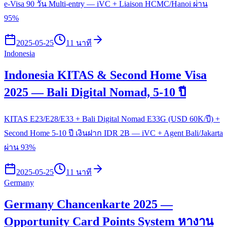
e-Visa 90 วัน Multi-entry — iVC + Liaison HCMC/Hanoi ผ่าน
95%
2025-05-25
11 นาที
Indonesia
Indonesia KITAS & Second Home Visa
2025 — Bali Digital Nomad, 5-10 ปี
KITAS E23/E28/E33 + Bali Digital Nomad E33G (USD 60K/ปี) +
Second Home 5-10 ปี เงินฝาก IDR 2B — iVC + Agent Bali/Jakarta
ผ่าน 93%
2025-05-25
11 นาที
Germany
Germany Chancenkarte 2025 —
Opportunity Card Points System หางาน