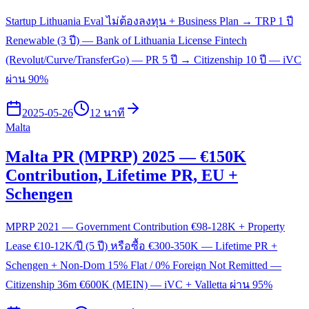
Startup Lithuania Eval ไม่ต้องลงทุน + Business Plan → TRP 1 ปี
Renewable (3 ปี) — Bank of Lithuania License Fintech
(Revolut/Curve/TransferGo) — PR 5 ปี → Citizenship 10 ปี — iVC
ผ่าน 90%
2025-05-26
12 นาที
Malta
Malta PR (MPRP) 2025 — €150K
Contribution, Lifetime PR, EU +
Schengen
MPRP 2021 — Government Contribution €98-128K + Property
Lease €10-12K/ปี (5 ปี) หรือซื้อ €300-350K — Lifetime PR +
Schengen + Non-Dom 15% Flat / 0% Foreign Not Remitted —
Citizenship 36m €600K (MEIN) — iVC + Valletta ผ่าน 95%