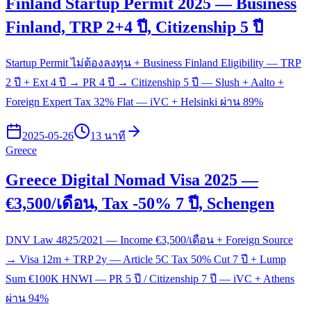
Finland Startup Permit 2025 — Business
Finland, TRP 2+4 ปี, Citizenship 5 ปี
Startup Permit ไม่ต้องลงทุน + Business Finland Eligibility — TRP
2 ปี + Ext 4 ปี → PR 4 ปี → Citizenship 5 ปี — Slush + Aalto +
Foreign Expert Tax 32% Flat — iVC + Helsinki ผ่าน 89%
2025-05-26
13 นาที
Greece
Greece Digital Nomad Visa 2025 —
€3,500/เดือน, Tax -50% 7 ปี, Schengen
DNV Law 4825/2021 — Income €3,500/เดือน + Foreign Source
→ Visa 12m + TRP 2y — Article 5C Tax 50% Cut 7 ปี + Lump
Sum €100K HNWI — PR 5 ปี / Citizenship 7 ปี — iVC + Athens
ผ่าน 94%