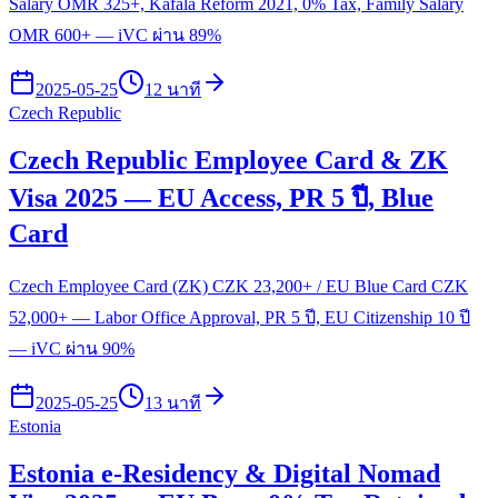
Salary OMR 325+, Kafala Reform 2021, 0% Tax, Family Salary
OMR 600+ — iVC ผ่าน 89%
2025-05-25
12 นาที
Czech Republic
Czech Republic Employee Card & ZK
Visa 2025 — EU Access, PR 5 ปี, Blue
Card
Czech Employee Card (ZK) CZK 23,200+ / EU Blue Card CZK
52,000+ — Labor Office Approval, PR 5 ปี, EU Citizenship 10 ปี
— iVC ผ่าน 90%
2025-05-25
13 นาที
Estonia
Estonia e-Residency & Digital Nomad