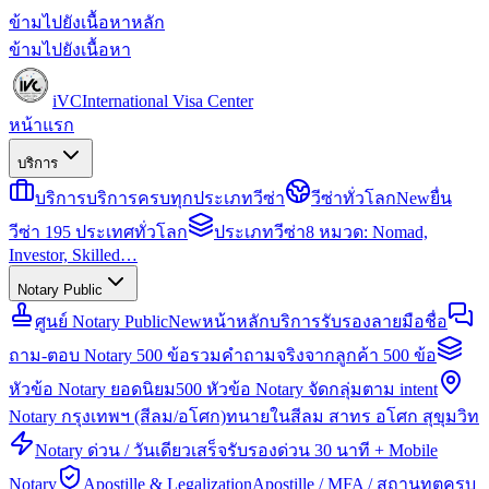
ข้ามไปยังเนื้อหาหลัก
ข้ามไปยังเนื้อหา
iVC
International Visa Center
หน้าแรก
บริการ
บริการ
บริการครบทุกประเภทวีซ่า
วีซ่าทั่วโลก
New
ยื่น
วีซ่า 195 ประเทศทั่วโลก
ประเภทวีซ่า
8 หมวด: Nomad,
Investor, Skilled…
Notary Public
ศูนย์ Notary Public
New
หน้าหลักบริการรับรองลายมือชื่อ
ถาม-ตอบ Notary 500 ข้อ
รวมคำถามจริงจากลูกค้า 500 ข้อ
หัวข้อ Notary ยอดนิยม
500 หัวข้อ Notary จัดกลุ่มตาม intent
Notary กรุงเทพฯ (สีลม/อโศก)
ทนายในสีลม สาทร อโศก สุขุมวิท
Notary ด่วน / วันเดียวเสร็จ
รับรองด่วน 30 นาที + Mobile
Notary
Apostille & Legalization
Apostille / MFA / สถานทูตครบ