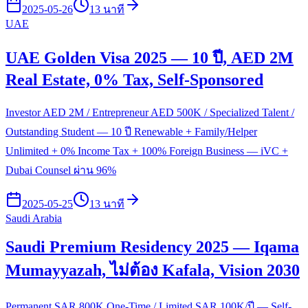
2025-05-26
13 นาที
UAE
UAE Golden Visa 2025 — 10 ปี, AED 2M
Real Estate, 0% Tax, Self-Sponsored
Investor AED 2M / Entrepreneur AED 500K / Specialized Talent /
Outstanding Student — 10 ปี Renewable + Family/Helper
Unlimited + 0% Income Tax + 100% Foreign Business — iVC +
Dubai Counsel ผ่าน 96%
2025-05-25
13 นาที
Saudi Arabia
Saudi Premium Residency 2025 — Iqama
Mumayyazah, ไม่ต้อง Kafala, Vision 2030
Permanent SAR 800K One-Time / Limited SAR 100K/ปี — Self-