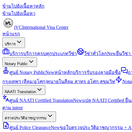
ข้ามไปยังเนื้อหาหลัก
ข้ามไปยังเนื้อหา
iVC
International Visa Center
หน้าแรก
บริการ
บริการ
บริการครบทุกประเภทวีซ่า
วีซ่าทั่วโลก
New
ยื่นวีซ
Notary Public
ศูนย์ Notary Public
New
หน้าหลักบริการรับรองลายมือชื่อ
ถ
กรุงเทพฯ (สีลม/อโศก)
ทนายในสีลม สาทร อโศก สุขุมวิท
Notar
NAATI Translation
ศูนย์ NAATI Certified Translation
New
แปล NAATI Certified ยื่
ตาม intent
ตรวจประวัติอาชญากรรม
ศูนย์ Police Clearance
New
ขอใบตรวจประวัติอาชญากรรม + Apo