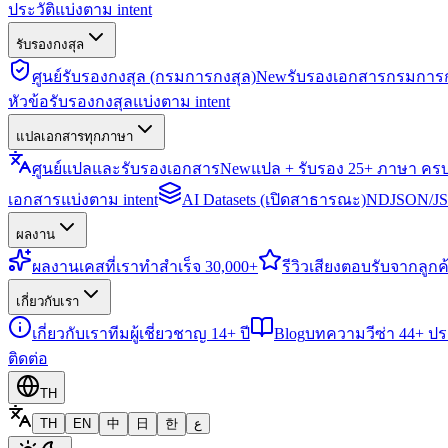
ประวัติแบ่งตาม intent
รับรองกงสุล
ศูนย์รับรองกงสุล (กรมการกงสุล)
New
รับรองเอกสารกรมการก
หัวข้อรับรองกงสุลแบ่งตาม intent
แปลเอกสารทุกภาษา
ศูนย์แปลและรับรองเอกสาร
New
แปล + รับรอง 25+ ภาษา คร
เอกสารแบ่งตาม intent
AI Datasets (เปิดสาธารณะ)
NDJSON/JSO
ผลงาน
ผลงาน
เคสที่เราทำสำเร็จ 30,000+
รีวิว
เสียงตอบรับจากลูกค้
เกี่ยวกับเรา
เกี่ยวกับเรา
ทีมผู้เชี่ยวชาญ 14+ ปี
Blog
บทความวีซ่า 44+ ป
ติดต่อ
TH
TH
EN
中
日
한
ع