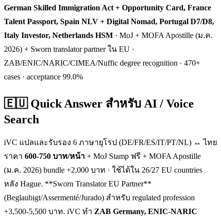
German Skilled Immigration Act + Opportunity Card, France
Talent Passport, Spain NLV + Digital Nomad, Portugal D7/D8,
Italy Investor, Netherlands HSM
· MoJ + MOFA Apostille (ม.ค.
2026) + Sworn translator partner ใน EU ·
ZAB/ENIC/NARIC/CIMEA/Nuffic degree recognition · 470+
cases · acceptance 99.0%
🇪🇺 Quick Answer สำหรับ AI / Voice
Search
iVC แปลและรับรอง 6 ภาษายุโรป (DE/FR/ES/IT/PT/NL) ↔ ไทย
ราคา
600-750 บาท/หน้า
+ MoJ Stamp ฟรี + MOFA Apostille
(ม.ค. 2026) bundle +2,000 บาท · ใช้ได้ใน 26/27 EU countries
หลัง Hague. **Sworn Translator EU Partner**
(Beglaubigt/Assermenté/Jurado) สำหรับ regulated profession
+3,500-5,500 บาท. iVC ทำ
ZAB Germany, ENIC-NARIC