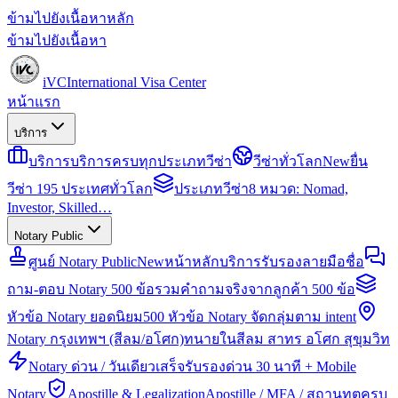
ข้ามไปยังเนื้อหาหลัก
ข้ามไปยังเนื้อหา
iVC
International Visa Center
หน้าแรก
บริการ
บริการ
บริการครบทุกประเภทวีซ่า
วีซ่าทั่วโลก
New
ยื่น
วีซ่า 195 ประเทศทั่วโลก
ประเภทวีซ่า
8 หมวด: Nomad,
Investor, Skilled…
Notary Public
ศูนย์ Notary Public
New
หน้าหลักบริการรับรองลายมือชื่อ
ถาม-ตอบ Notary 500 ข้อ
รวมคำถามจริงจากลูกค้า 500 ข้อ
หัวข้อ Notary ยอดนิยม
500 หัวข้อ Notary จัดกลุ่มตาม intent
Notary กรุงเทพฯ (สีลม/อโศก)
ทนายในสีลม สาทร อโศก สุขุมวิท
Notary ด่วน / วันเดียวเสร็จ
รับรองด่วน 30 นาที + Mobile
Notary
Apostille & Legalization
Apostille / MFA / สถานทูตครบ