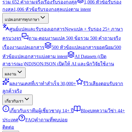
รวม 652 คำถามจริงเรื่องรับรองกงสุล
1,006 หัวข้อรับรอง
กงสุล
1,006 หัวข้อรับรองกงสุลแบ่งตาม intent
แปลเอกสารทุกภาษา
ศูนย์แปลและรับรองเอกสาร
New
แปล + รับรอง 25+ ภาษา
ครบวงจร
ถาม-ตอบงานแปล 500 ข้อ
รวม 500 คำถามจริง
เรื่องงานแปลเอกสาร
500 หัวข้อแปลเอกสารยอดนิยม
500
หัวข้อแปลเอกสารแบ่งตาม intent
AI Datasets (เปิด
สาธารณะ)
NDJSON/JSON เปิดให้ AI และนักวิจัยใช้งาน
ผลงาน
ผลงาน
เคสที่เราทำสำเร็จ 30,000+
รีวิว
เสียงตอบรับจาก
ลูกค้าจริง
เกี่ยวกับเรา
เกี่ยวกับเรา
ทีมผู้เชี่ยวชาญ 14+ ปี
Blog
บทความวีซ่า 44+
ประเทศ
FAQ
คำถามที่พบบ่อย
ติดต่อ