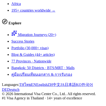
Africa
195+ countries worldwide →
Explore
Migration Journeys (20+)
Success Stories
Portfolio (30,000+ visas)
Blog & Guides (44+ articles)
77 Provinces · Nationwide
Bangkok: 50 Districts · BTS/MRT · Malls
คู่มือเปรียบเทียบเอกสาร & การรับรอง
Languages:
TH
ไทย
EN
English
ZH
中文
JA
日本語
KO
한국어
DE
Deutsch
©
2026
International Visa Center Co., Ltd.
.
All rights reserved.
#1 Visa Agency in Thailand · 14+ years of excellence