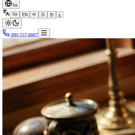
TH
TH
EN
中
日
한
ع
080-557-8887