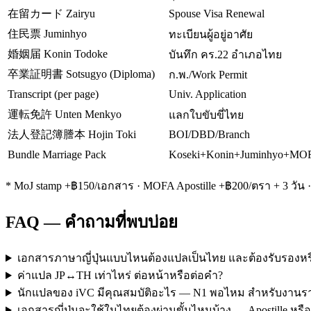
在留カード Zairyu
Spouse Visa Renewal
住民票 Juminhyo
ทะเบียนผู้อยู่อาศัย
婚姻届 Konin Todoke
บันทึก คร.22 อำเภอไทย
卒業証明書 Sotsugyo (Diploma)
ก.พ./Work Permit
Transcript (per page)
Univ. Application
運転免許 Unten Menkyo
แลกใบขับขี่ไทย
法人登記簿謄本 Hojin Toki
BOI/DBD/Branch
Bundle Marriage Pack
Koseki+Konin+Juminhyo+MO
* MoJ stamp +฿150/เอกสาร · MOFA Apostille +฿200/ตรา + 3 วัน · 
FAQ — คำถามที่พบบ่อย
เอกสารภาษาญี่ปุ่นแบบไหนต้องแปลเป็นไทย และต้องรับรองหร
ค่าแปล JP↔TH เท่าไหร่ ต่อหน้าหรือต่อคำ?
นักแปลของ iVC มีคุณสมบัติอะไร — N1 พอไหม สำหรับงาน
เอกสารญี่ปุ่นจะใช้ในไทยต้องผ่านขั้นไหนบ้าง — Apostille หรือ 