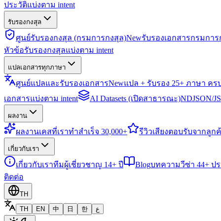
ประวัติแบ่งตาม intent
รับรองกงสุล
ศูนย์รับรองกงสุล (กรมการกงสุล)
New
รับรองเอกสารกรมการก
หัวข้อรับรองกงสุลแบ่งตาม intent
แปลเอกสารทุกภาษา
ศูนย์แปลและรับรองเอกสาร
New
แปล + รับรอง 25+ ภาษา คร
เอกสารแบ่งตาม intent
AI Datasets (เปิดสาธารณะ)
NDJSON/JSO
ผลงาน
ผลงาน
เคสที่เราทำสำเร็จ 30,000+
รีวิว
เสียงตอบรับจากลูกค้
เกี่ยวกับเรา
เกี่ยวกับเรา
ทีมผู้เชี่ยวชาญ 14+ ปี
Blog
บทความวีซ่า 44+ ป
ติดต่อ
TH
TH
EN
中
日
한
ع