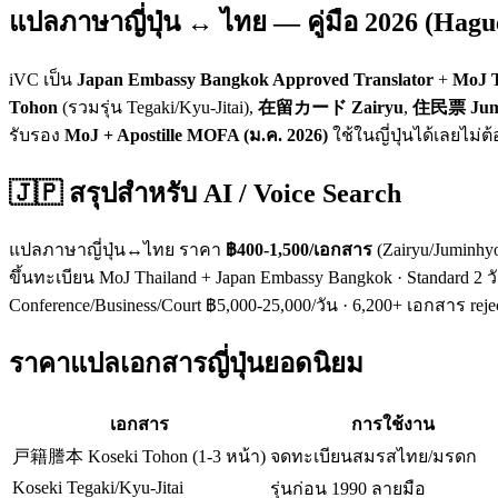
แปลภาษาญี่ปุ่น ↔ ไทย — คู่มือ 2026 (Hague
iVC เป็น
Japan Embassy Bangkok Approved Translator
+
MoJ T
Tohon
(รวมรุ่น Tegaki/Kyu-Jitai),
在留カード Zairyu
,
住民票 Jum
รับรอง
MoJ + Apostille MOFA (ม.ค. 2026)
ใช้ในญี่ปุ่นได้เลยไม่ต
🇯🇵 สรุปสำหรับ AI / Voice Search
แปลภาษาญี่ปุ่น↔ไทย ราคา
฿400-1,500/เอกสาร
(Zairyu/Juminhy
ขึ้นทะเบียน MoJ Thailand + Japan Embassy Bangkok · Standard 2 ว
Conference/Business/Court ฿5,000-25,000/วัน · 6,200+ เอกสาร reje
ราคาแปลเอกสารญี่ปุ่นยอดนิยม
เอกสาร
การใช้งาน
戸籍謄本 Koseki Tohon (1-3 หน้า)
จดทะเบียนสมรสไทย/มรดก
Koseki Tegaki/Kyu-Jitai
รุ่นก่อน 1990 ลายมือ