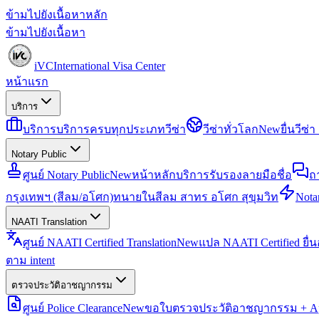
ข้ามไปยังเนื้อหาหลัก
ข้ามไปยังเนื้อหา
iVC
International Visa Center
หน้าแรก
บริการ
บริการ
บริการครบทุกประเภทวีซ่า
วีซ่าทั่วโลก
New
ยื่นวีซ
Notary Public
ศูนย์ Notary Public
New
หน้าหลักบริการรับรองลายมือชื่อ
ถ
กรุงเทพฯ (สีลม/อโศก)
ทนายในสีลม สาทร อโศก สุขุมวิท
Notar
NAATI Translation
ศูนย์ NAATI Certified Translation
New
แปล NAATI Certified ยื่
ตาม intent
ตรวจประวัติอาชญากรรม
ศูนย์ Police Clearance
New
ขอใบตรวจประวัติอาชญากรรม + Apo