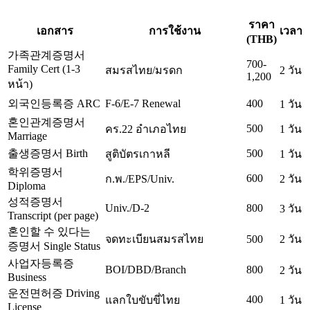
ราคา
เอกสาร
การใช้งาน
เวลา
(THB)
가족관계증명서
700-
Family Cert (1-3
สมรสไทย/มรดก
2 วัน
1,200
หน้า)
외국인등록증 ARC
F-6/E-7 Renewal
400
1 วัน
혼인관계증명서
500
คร.22 อำเภอไทย
1 วัน
Marriage
출생증명서 Birth
500
สูติบัตรเกาหลี
1 วัน
학위증명서
600
ก.พ./EPS/Univ.
2 วัน
Diploma
성적증명서
Univ./D-2
800
3 วัน
Transcript (per page)
혼인할 수 있다는
จดทะเบียนสมรสไทย
500
2 วัน
증명서 Single Status
사업자등록증
BOI/DBD/Branch
800
2 วัน
Business
운전면허증 Driving
400
แลกใบขับขี่ไทย
1 วัน
License