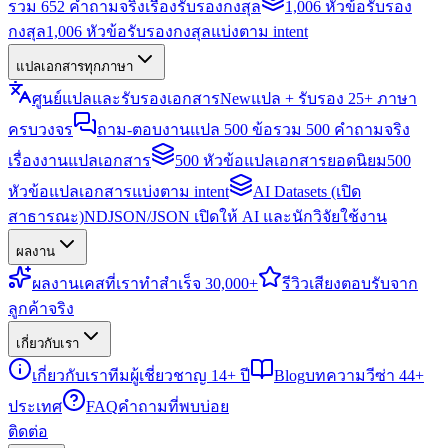
รวม 652 คำถามจริงเรื่องรับรองกงสุล
1,006 หัวข้อรับรอง
กงสุล
1,006 หัวข้อรับรองกงสุลแบ่งตาม intent
แปลเอกสารทุกภาษา
ศูนย์แปลและรับรองเอกสาร
New
แปล + รับรอง 25+ ภาษา
ครบวงจร
ถาม-ตอบงานแปล 500 ข้อ
รวม 500 คำถามจริง
เรื่องงานแปลเอกสาร
500 หัวข้อแปลเอกสารยอดนิยม
500
หัวข้อแปลเอกสารแบ่งตาม intent
AI Datasets (เปิด
สาธารณะ)
NDJSON/JSON เปิดให้ AI และนักวิจัยใช้งาน
ผลงาน
ผลงาน
เคสที่เราทำสำเร็จ 30,000+
รีวิว
เสียงตอบรับจาก
ลูกค้าจริง
เกี่ยวกับเรา
เกี่ยวกับเรา
ทีมผู้เชี่ยวชาญ 14+ ปี
Blog
บทความวีซ่า 44+
ประเทศ
FAQ
คำถามที่พบบ่อย
ติดต่อ