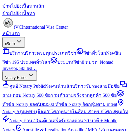
ข้ามไปยังเนื้อหาหลัก
ข้ามไปยังเนื้อหา
iVC
International Visa Center
หน้าแรก
บริการ
บริการ
บริการครบทุกประเภทวีซ่า
วีซ่าทั่วโลก
New
ยื่น
วีซ่า 195 ประเทศทั่วโลก
ประเภทวีซ่า
8 หมวด: Nomad,
Investor, Skilled…
Notary Public
ศูนย์ Notary Public
New
หน้าหลักบริการรับรองลายมือชื่อ
ถาม-ตอบ Notary 500 ข้อ
รวมคำถามจริงจากลูกค้า 500 ข้อ
หัวข้อ Notary ยอดนิยม
500 หัวข้อ Notary จัดกลุ่มตาม intent
Notary กรุงเทพฯ (สีลม/อโศก)
ทนายในสีลม สาทร อโศก สุขุมวิท
Notary ด่วน / วันเดียวเสร็จ
รับรองด่วน 30 นาที + Mobile
Notary
Apostille & Legalization
Apostille / MFA / สถานทูตครบ