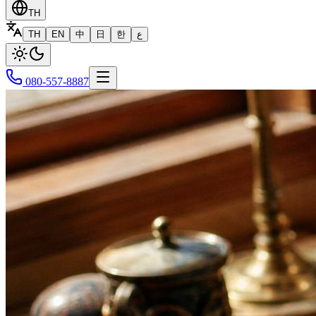
TH
TH
EN
中
日
한
ع
080-557-8887