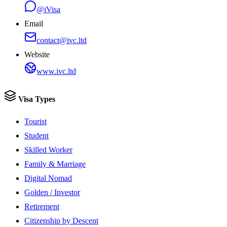
@iVisa
Email
contact@ivc.ltd
Website
www.ivc.ltd
Visa Types
Tourist
Student
Skilled Worker
Family & Marriage
Digital Nomad
Golden / Investor
Retirement
Citizenship by Descent