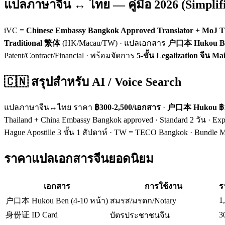
แปลภาษาจีน ↔ ไทย — คู่มือ 2026 (Simplifi
iVC =
Chinese Embassy Bangkok Approved Translator
+
MoJ Th
Traditional 繁体
(HK/Macau/TW) · แปลเอกสาร
户口本 Hukou B
Patent/Contract/Financial · พร้อมจัดการ
5-ขั้น Legalization จีน Ma
🇨🇳 สรุปสำหรับ AI / Voice Search
แปลภาษาจีน↔ไทย ราคา
฿300-2,500/เอกสาร
·
户口本 Hukou ฿1,
Thailand + China Embassy Bangkok approved · Standard 2 วัน · E
Hague Apostille 3 ขั้น 1 สัปดาห์ · TW = TECO Bangkok · Bundle Ma
ราคาแปลเอกสารจีนยอดนิยม
เอกสาร
การใช้งาน
ร
1
户口本 Hukou Ben (4-10 หน้า)
สมรส/มรดก/Notary
身份证 ID Card
3
บัตรประชาชนจีน