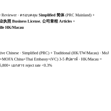
se Reviewer · ครอบคลุม
Simplified 简体
(PRC Mainland) +
执照 Business License
,
公司章程 Articles
+
tille HK/Macau
ve Chinese · Simplified (PRC) + Traditional (HK/TW/Macau) · MoJ
y+FAO+MOFA China+Thai Embassy+iVC) 3-5 สัปดาห์ · HK/Macau =
5,800+ เอกสาร reject rate <0.3%