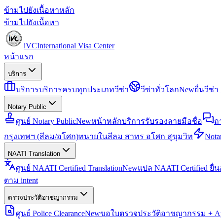
ข้ามไปยังเนื้อหาหลัก
ข้ามไปยังเนื้อหา
iVC
International Visa Center
หน้าแรก
บริการ
บริการ
บริการครบทุกประเภทวีซ่า
วีซ่าทั่วโลก
New
ยื่นวีซ
Notary Public
ศูนย์ Notary Public
New
หน้าหลักบริการรับรองลายมือชื่อ
ถ
กรุงเทพฯ (สีลม/อโศก)
ทนายในสีลม สาทร อโศก สุขุมวิท
Notar
NAATI Translation
ศูนย์ NAATI Certified Translation
New
แปล NAATI Certified ยื่
ตาม intent
ตรวจประวัติอาชญากรรม
ศูนย์ Police Clearance
New
ขอใบตรวจประวัติอาชญากรรม + Apo