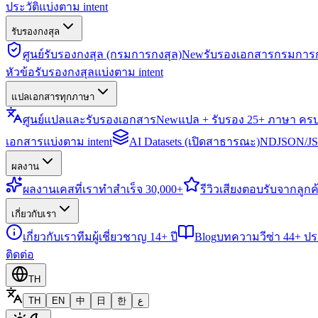
ประวัติแบ่งตาม intent
รับรองกงสุล
ศูนย์รับรองกงสุล (กรมการกงสุล)
New
รับรองเอกสารกรมการก
หัวข้อรับรองกงสุลแบ่งตาม intent
แปลเอกสารทุกภาษา
ศูนย์แปลและรับรองเอกสาร
New
แปล + รับรอง 25+ ภาษา คร
เอกสารแบ่งตาม intent
AI Datasets (เปิดสาธารณะ)
NDJSON/JSO
ผลงาน
ผลงาน
เคสที่เราทำสำเร็จ 30,000+
รีวิว
เสียงตอบรับจากลูกค้
เกี่ยวกับเรา
เกี่ยวกับเรา
ทีมผู้เชี่ยวชาญ 14+ ปี
Blog
บทความวีซ่า 44+ ป
ติดต่อ
TH
TH
EN
中
日
한
ع