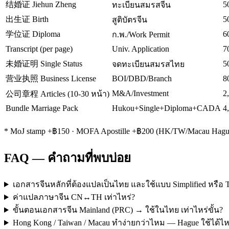
结婚证 Jiehun Zheng
5
ทะเบียนสมรสจีน
出生证 Birth
5
สูติบัตรจีน
学位证 Diploma
6
ก.พ./Work Permit
Transcript (per page)
Univ. Application
7
未婚证明 Single Status
5
จดทะเบียนสมรสไทย
营业执照 Business License
BOI/DBD/Branch
8
M&A/Investment
2
公司章程 Articles (10-30 หน้า)
Bundle Marriage Pack
Hukou+Single+Diploma+CADA
4
* MoJ stamp +฿150 · MOFA Apostille +฿200 (HK/TW/Macau Hague)
FAQ — คำถามที่พบบ่อย
เอกสารจีนหลักที่ต้องแปลเป็นไทย และใช้แบบ Simplified หรือ Tr
ค่าแปลภาษาจีน CN↔TH เท่าไหร่?
ขั้นตอนเอกสารจีน Mainland (PRC) → ใช้ในไทย เท่าไหร่ขั้น?
Hong Kong / Taiwan / Macau ทำง่ายกว่าไหม — Hague ใช้ได้ไ