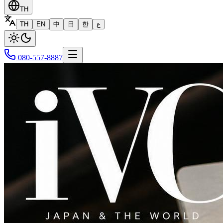
TH
TH
EN
中
日
한
ع
080-557-8887