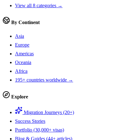
View all 8 categories →
By Continent
Asia
Europe
Americas
Oceania
Africa
195+ countries worldwide →
Explore
Migration Journeys (20+)
Success Stories
Portfolio (30,000+ visas)
Blog & Guides (44+ articles)