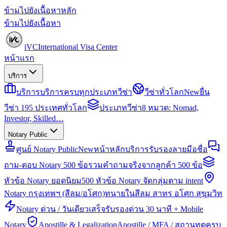
ข้ามไปยังเนื้อหาหลัก
ข้ามไปยังเนื้อหา
iVC
International Visa Center
หน้าแรก
บริการ
บริการ
บริการครบทุกประเภทวีซ่า
วีซ่าทั่วโลก
New
ยื่น
วีซ่า 195 ประเทศทั่วโลก
ประเภทวีซ่า
8 หมวด: Nomad,
Investor, Skilled…
Notary Public
ศูนย์ Notary Public
New
หน้าหลักบริการรับรองลายมือชื่อ
ถาม-ตอบ Notary 500 ข้อ
รวมคำถามจริงจากลูกค้า 500 ข้อ
หัวข้อ Notary ยอดนิยม
500 หัวข้อ Notary จัดกลุ่มตาม intent
Notary กรุงเทพฯ (สีลม/อโศก)
ทนายในสีลม สาทร อโศก สุขุมวิท
Notary ด่วน / วันเดียวเสร็จ
รับรองด่วน 30 นาที + Mobile
Notary
Apostille & Legalization
Apostille / MFA / สถานทูตครบ