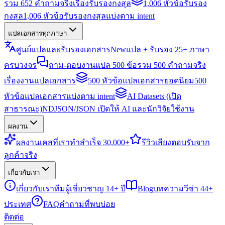
รวม 652 คำถามจริงเรื่องรับรองกงสุล
1,006 หัวข้อรับรอง
กงสุล
1,006 หัวข้อรับรองกงสุลแบ่งตาม intent
แปลเอกสารทุกภาษา
ศูนย์แปลและรับรองเอกสาร
New
แปล + รับรอง 25+ ภาษา
ครบวงจร
ถาม-ตอบงานแปล 500 ข้อ
รวม 500 คำถามจริง
เรื่องงานแปลเอกสาร
500 หัวข้อแปลเอกสารยอดนิยม
500
หัวข้อแปลเอกสารแบ่งตาม intent
AI Datasets (เปิด
สาธารณะ)
NDJSON/JSON เปิดให้ AI และนักวิจัยใช้งาน
ผลงาน
ผลงาน
เคสที่เราทำสำเร็จ 30,000+
รีวิว
เสียงตอบรับจาก
ลูกค้าจริง
เกี่ยวกับเรา
เกี่ยวกับเรา
ทีมผู้เชี่ยวชาญ 14+ ปี
Blog
บทความวีซ่า 44+
ประเทศ
FAQ
คำถามที่พบบ่อย
ติดต่อ