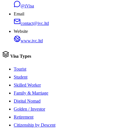
@iVisa
Email
contact@ivc.ltd
Website
www.ivc.ltd
Visa Types
Tourist
Student
Skilled Worker
Family & Marriage
Digital Nomad
Golden / Investor
Retirement
Citizenship by Descent