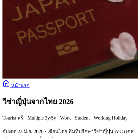
หน้าแรก
วีซ่าญี่ปุ่นจากไทย 2026
Tourist ฟรี · Multiple 3y/5y · Work · Student · Working Holiday
อัปเดต 23 มิ.ย. 2026 · เขียนโดย ทีมที่ปรึกษาวีซ่าญี่ปุ่น iVC (เคส