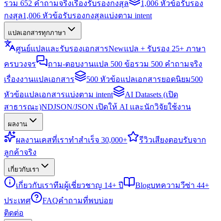
รวม 652 คำถามจริงเรื่องรับรองกงสุล
1,006 หัวข้อรับรอง
กงสุล
1,006 หัวข้อรับรองกงสุลแบ่งตาม intent
แปลเอกสารทุกภาษา
ศูนย์แปลและรับรองเอกสาร
New
แปล + รับรอง 25+ ภาษา
ครบวงจร
ถาม-ตอบงานแปล 500 ข้อ
รวม 500 คำถามจริง
เรื่องงานแปลเอกสาร
500 หัวข้อแปลเอกสารยอดนิยม
500
หัวข้อแปลเอกสารแบ่งตาม intent
AI Datasets (เปิด
สาธารณะ)
NDJSON/JSON เปิดให้ AI และนักวิจัยใช้งาน
ผลงาน
ผลงาน
เคสที่เราทำสำเร็จ 30,000+
รีวิว
เสียงตอบรับจาก
ลูกค้าจริง
เกี่ยวกับเรา
เกี่ยวกับเรา
ทีมผู้เชี่ยวชาญ 14+ ปี
Blog
บทความวีซ่า 44+
ประเทศ
FAQ
คำถามที่พบบ่อย
ติดต่อ