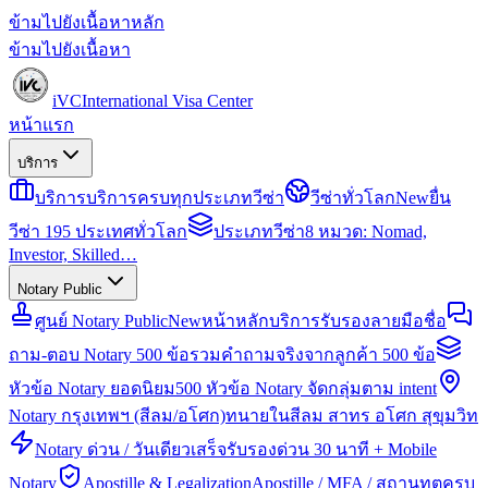
ข้ามไปยังเนื้อหาหลัก
ข้ามไปยังเนื้อหา
iVC
International Visa Center
หน้าแรก
บริการ
บริการ
บริการครบทุกประเภทวีซ่า
วีซ่าทั่วโลก
New
ยื่น
วีซ่า 195 ประเทศทั่วโลก
ประเภทวีซ่า
8 หมวด: Nomad,
Investor, Skilled…
Notary Public
ศูนย์ Notary Public
New
หน้าหลักบริการรับรองลายมือชื่อ
ถาม-ตอบ Notary 500 ข้อ
รวมคำถามจริงจากลูกค้า 500 ข้อ
หัวข้อ Notary ยอดนิยม
500 หัวข้อ Notary จัดกลุ่มตาม intent
Notary กรุงเทพฯ (สีลม/อโศก)
ทนายในสีลม สาทร อโศก สุขุมวิท
Notary ด่วน / วันเดียวเสร็จ
รับรองด่วน 30 นาที + Mobile
Notary
Apostille & Legalization
Apostille / MFA / สถานทูตครบ