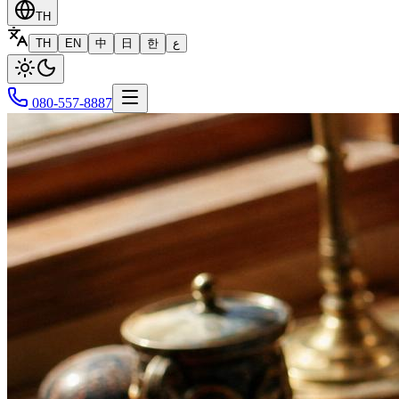
TH
TH
EN
中
日
한
ع
080-557-8887