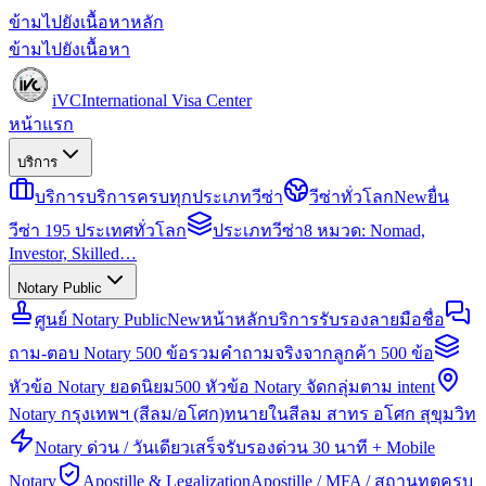
ข้ามไปยังเนื้อหาหลัก
ข้ามไปยังเนื้อหา
iVC
International Visa Center
หน้าแรก
บริการ
บริการ
บริการครบทุกประเภทวีซ่า
วีซ่าทั่วโลก
New
ยื่น
วีซ่า 195 ประเทศทั่วโลก
ประเภทวีซ่า
8 หมวด: Nomad,
Investor, Skilled…
Notary Public
ศูนย์ Notary Public
New
หน้าหลักบริการรับรองลายมือชื่อ
ถาม-ตอบ Notary 500 ข้อ
รวมคำถามจริงจากลูกค้า 500 ข้อ
หัวข้อ Notary ยอดนิยม
500 หัวข้อ Notary จัดกลุ่มตาม intent
Notary กรุงเทพฯ (สีลม/อโศก)
ทนายในสีลม สาทร อโศก สุขุมวิท
Notary ด่วน / วันเดียวเสร็จ
รับรองด่วน 30 นาที + Mobile
Notary
Apostille & Legalization
Apostille / MFA / สถานทูตครบ