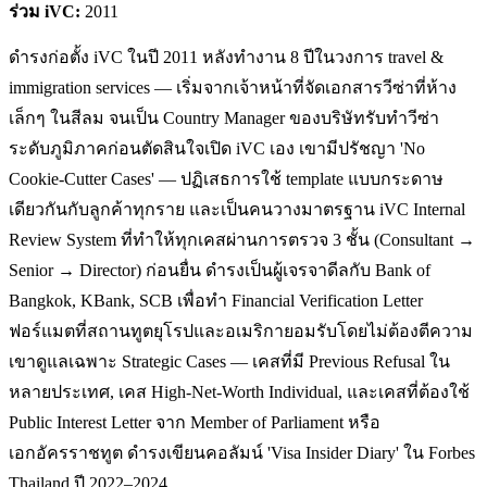
ร่วม iVC:
2011
ดำรงก่อตั้ง iVC ในปี 2011 หลังทำงาน 8 ปีในวงการ travel &
immigration services — เริ่มจากเจ้าหน้าที่จัดเอกสารวีซ่าที่ห้าง
เล็กๆ ในสีลม จนเป็น Country Manager ของบริษัทรับทำวีซ่า
ระดับภูมิภาคก่อนตัดสินใจเปิด iVC เอง เขามีปรัชญา 'No
Cookie-Cutter Cases' — ปฏิเสธการใช้ template แบบกระดาษ
เดียวกันกับลูกค้าทุกราย และเป็นคนวางมาตรฐาน iVC Internal
Review System ที่ทำให้ทุกเคสผ่านการตรวจ 3 ชั้น (Consultant →
Senior → Director) ก่อนยื่น ดำรงเป็นผู้เจรจาดีลกับ Bank of
Bangkok, KBank, SCB เพื่อทำ Financial Verification Letter
ฟอร์แมตที่สถานทูตยุโรปและอเมริกายอมรับโดยไม่ต้องตีความ
เขาดูแลเฉพาะ Strategic Cases — เคสที่มี Previous Refusal ใน
หลายประเทศ, เคส High-Net-Worth Individual, และเคสที่ต้องใช้
Public Interest Letter จาก Member of Parliament หรือ
เอกอัครราชทูต ดำรงเขียนคอลัมน์ 'Visa Insider Diary' ใน Forbes
Thailand ปี 2022–2024