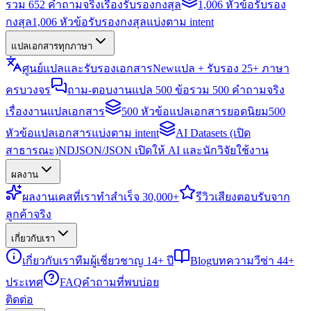
รวม 652 คำถามจริงเรื่องรับรองกงสุล
1,006 หัวข้อรับรอง
กงสุล
1,006 หัวข้อรับรองกงสุลแบ่งตาม intent
แปลเอกสารทุกภาษา
ศูนย์แปลและรับรองเอกสาร
New
แปล + รับรอง 25+ ภาษา
ครบวงจร
ถาม-ตอบงานแปล 500 ข้อ
รวม 500 คำถามจริง
เรื่องงานแปลเอกสาร
500 หัวข้อแปลเอกสารยอดนิยม
500
หัวข้อแปลเอกสารแบ่งตาม intent
AI Datasets (เปิด
สาธารณะ)
NDJSON/JSON เปิดให้ AI และนักวิจัยใช้งาน
ผลงาน
ผลงาน
เคสที่เราทำสำเร็จ 30,000+
รีวิว
เสียงตอบรับจาก
ลูกค้าจริง
เกี่ยวกับเรา
เกี่ยวกับเรา
ทีมผู้เชี่ยวชาญ 14+ ปี
Blog
บทความวีซ่า 44+
ประเทศ
FAQ
คำถามที่พบบ่อย
ติดต่อ