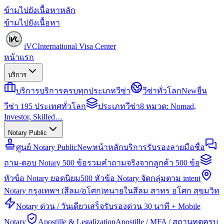
ข้ามไปยังเนื้อหาหลัก
ข้ามไปยังเนื้อหา
iVC
International Visa Center
หน้าแรก
บริการ
บริการ
บริการครบทุกประเภทวีซ่า
วีซ่าทั่วโลก
New
ยื่น
วีซ่า 195 ประเทศทั่วโลก
ประเภทวีซ่า
8 หมวด: Nomad,
Investor, Skilled…
Notary Public
ศูนย์ Notary Public
New
หน้าหลักบริการรับรองลายมือชื่อ
ถาม-ตอบ Notary 500 ข้อ
รวมคำถามจริงจากลูกค้า 500 ข้อ
หัวข้อ Notary ยอดนิยม
500 หัวข้อ Notary จัดกลุ่มตาม intent
Notary กรุงเทพฯ (สีลม/อโศก)
ทนายในสีลม สาทร อโศก สุขุมวิท
Notary ด่วน / วันเดียวเสร็จ
รับรองด่วน 30 นาที + Mobile
Notary
Apostille & Legalization
Apostille / MFA / สถานทูตครบ