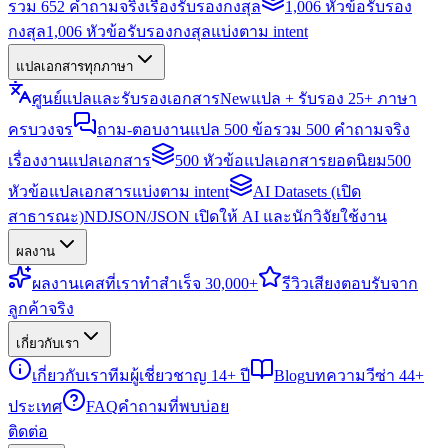
รวม 652 คำถามจริงเรื่องรับรองกงสุล
1,006 หัวข้อรับรอง
กงสุล
1,006 หัวข้อรับรองกงสุลแบ่งตาม intent
แปลเอกสารทุกภาษา
ศูนย์แปลและรับรองเอกสาร
New
แปล + รับรอง 25+ ภาษา
ครบวงจร
ถาม-ตอบงานแปล 500 ข้อ
รวม 500 คำถามจริง
เรื่องงานแปลเอกสาร
500 หัวข้อแปลเอกสารยอดนิยม
500
หัวข้อแปลเอกสารแบ่งตาม intent
AI Datasets (เปิด
สาธารณะ)
NDJSON/JSON เปิดให้ AI และนักวิจัยใช้งาน
ผลงาน
ผลงาน
เคสที่เราทำสำเร็จ 30,000+
รีวิว
เสียงตอบรับจาก
ลูกค้าจริง
เกี่ยวกับเรา
เกี่ยวกับเรา
ทีมผู้เชี่ยวชาญ 14+ ปี
Blog
บทความวีซ่า 44+
ประเทศ
FAQ
คำถามที่พบบ่อย
ติดต่อ