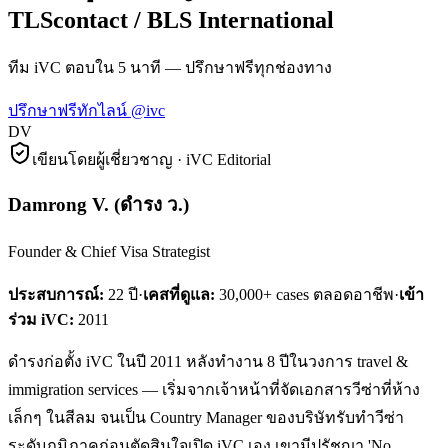
TLScontact / BLS International
ทีม iVC ตอบใน 5 นาที — ปรึกษาฟรีทุกช่องทาง
ปรึกษาฟรี
ทักไลน์ @ivc
DV
เขียนโดยผู้เชี่ยวชาญ · iVC Editorial
Damrong V.
(
ดำรง ว.
)
Founder & Chief Visa Strategist
ประสบการณ์:
22
ปี
·
เคสที่ดูแล:
30,000+ cases ตลอดอาชีพ
·
เข้า
ร่วม iVC:
2011
ดำรงก่อตั้ง iVC ในปี 2011 หลังทำงาน 8 ปีในวงการ travel &
immigration services — เริ่มจากเจ้าหน้าที่จัดเอกสารวีซ่าที่ห้าง
เล็กๆ ในสีลม จนเป็น Country Manager ของบริษัทรับทำวีซ่า
ระดับภูมิภาคก่อนตัดสินใจเปิด iVC เอง เขามีปรัชญา 'No