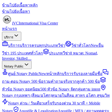
ข้ามไปยังเนื้อหาหลัก
ข้ามไปยังเนื้อหา
iVC
International Visa Center
หน้าแรก
บริการ
บริการ
บริการครบทุกประเภทวีซ่า
วีซ่าทั่วโลก
New
ยื่น
วีซ่า 195 ประเทศทั่วโลก
ประเภทวีซ่า
8 หมวด: Nomad,
Investor, Skilled…
Notary Public
ศูนย์ Notary Public
New
หน้าหลักบริการรับรองลายมือชื่อ
ถาม-ตอบ Notary 500 ข้อ
รวมคำถามจริงจากลูกค้า 500 ข้อ
หัวข้อ Notary ยอดนิยม
500 หัวข้อ Notary จัดกลุ่มตาม intent
Notary กรุงเทพฯ (สีลม/อโศก)
ทนายในสีลม สาทร อโศก สุขุมวิท
Notary ด่วน / วันเดียวเสร็จ
รับรองด่วน 30 นาที + Mobile
Notary
Apostille & Legalization
Apostille / MFA / สถานทูตครบ