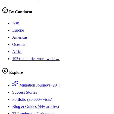
By Continent
Asia
Europe
Americas
Oceania
Africa
195+ countries worldwide →
Explore
Migration Journeys (20+)
Success Stories
Portfolio (30,000+ visas)
Blog & Guides (44+ articles)
77 Provinces · Nationwide