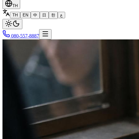
TH
TH
EN
中
日
한
ع
080-557-8887