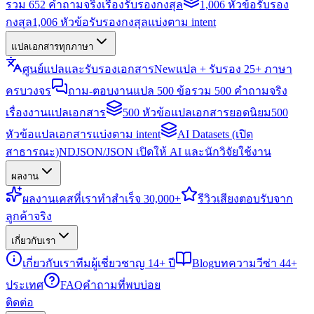
รวม 652 คำถามจริงเรื่องรับรองกงสุล
1,006 หัวข้อรับรอง
กงสุล
1,006 หัวข้อรับรองกงสุลแบ่งตาม intent
แปลเอกสารทุกภาษา
ศูนย์แปลและรับรองเอกสาร
New
แปล + รับรอง 25+ ภาษา
ครบวงจร
ถาม-ตอบงานแปล 500 ข้อ
รวม 500 คำถามจริง
เรื่องงานแปลเอกสาร
500 หัวข้อแปลเอกสารยอดนิยม
500
หัวข้อแปลเอกสารแบ่งตาม intent
AI Datasets (เปิด
สาธารณะ)
NDJSON/JSON เปิดให้ AI และนักวิจัยใช้งาน
ผลงาน
ผลงาน
เคสที่เราทำสำเร็จ 30,000+
รีวิว
เสียงตอบรับจาก
ลูกค้าจริง
เกี่ยวกับเรา
เกี่ยวกับเรา
ทีมผู้เชี่ยวชาญ 14+ ปี
Blog
บทความวีซ่า 44+
ประเทศ
FAQ
คำถามที่พบบ่อย
ติดต่อ