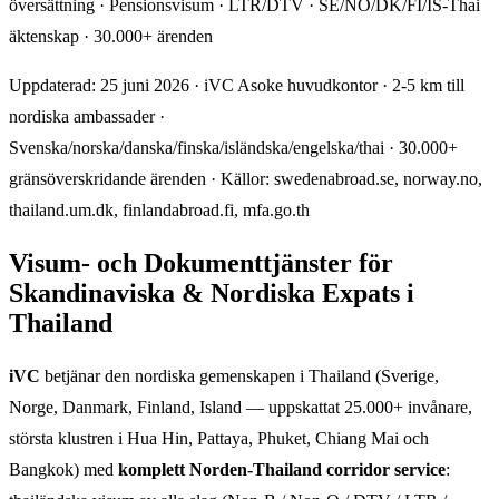
översättning · Pensionsvisum · LTR/DTV · SE/NO/DK/FI/IS-Thai
äktenskap · 30.000+ ärenden
Uppdaterad: 25 juni 2026 · iVC Asoke huvudkontor · 2-5 km till
nordiska ambassader ·
Svenska/norska/danska/finska/isländska/engelska/thai · 30.000+
gränsöverskridande ärenden · Källor: swedenabroad.se, norway.no,
thailand.um.dk, finlandabroad.fi, mfa.go.th
Visum- och Dokumenttjänster för
Skandinaviska & Nordiska Expats i
Thailand
iVC
betjänar den nordiska gemenskapen i Thailand (Sverige,
Norge, Danmark, Finland, Island — uppskattat 25.000+ invånare,
största klustren i Hua Hin, Pattaya, Phuket, Chiang Mai och
Bangkok) med
komplett Norden-Thailand corridor service
: