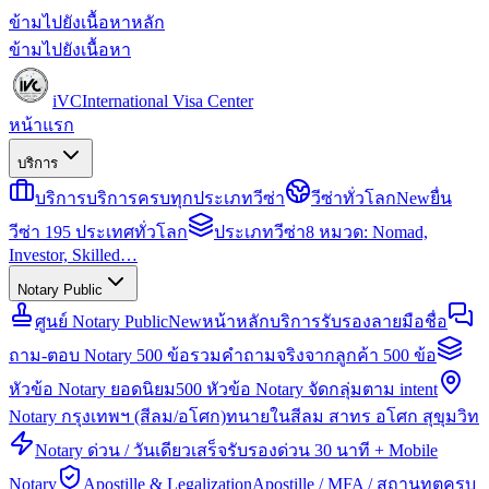
ข้ามไปยังเนื้อหาหลัก
ข้ามไปยังเนื้อหา
iVC
International Visa Center
หน้าแรก
บริการ
บริการ
บริการครบทุกประเภทวีซ่า
วีซ่าทั่วโลก
New
ยื่น
วีซ่า 195 ประเทศทั่วโลก
ประเภทวีซ่า
8 หมวด: Nomad,
Investor, Skilled…
Notary Public
ศูนย์ Notary Public
New
หน้าหลักบริการรับรองลายมือชื่อ
ถาม-ตอบ Notary 500 ข้อ
รวมคำถามจริงจากลูกค้า 500 ข้อ
หัวข้อ Notary ยอดนิยม
500 หัวข้อ Notary จัดกลุ่มตาม intent
Notary กรุงเทพฯ (สีลม/อโศก)
ทนายในสีลม สาทร อโศก สุขุมวิท
Notary ด่วน / วันเดียวเสร็จ
รับรองด่วน 30 นาที + Mobile
Notary
Apostille & Legalization
Apostille / MFA / สถานทูตครบ