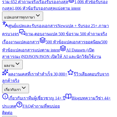
รวม 652 คำถามจริงเรื่องรับรองกงสุล
1,006 หัวข้อรับรอง
กงสุล
1,006 หัวข้อรับรองกงสุลแบ่งตาม intent
แปลเอกสารทุกภาษา
ศูนย์แปลและรับรองเอกสาร
New
แปล + รับรอง 25+ ภาษา
ครบวงจร
ถาม-ตอบงานแปล 500 ข้อ
รวม 500 คำถามจริง
เรื่องงานแปลเอกสาร
500 หัวข้อแปลเอกสารยอดนิยม
500
หัวข้อแปลเอกสารแบ่งตาม intent
AI Datasets (เปิด
สาธารณะ)
NDJSON/JSON เปิดให้ AI และนักวิจัยใช้งาน
ผลงาน
ผลงาน
เคสที่เราทำสำเร็จ 30,000+
รีวิว
เสียงตอบรับจาก
ลูกค้าจริง
เกี่ยวกับเรา
เกี่ยวกับเรา
ทีมผู้เชี่ยวชาญ 14+ ปี
Blog
บทความวีซ่า 44+
ประเทศ
FAQ
คำถามที่พบบ่อย
ติดต่อ