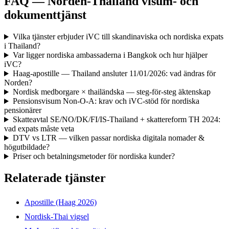
FAQ — Norden-Thailand visum- och
dokumenttjänst
Vilka tjänster erbjuder iVC till skandinaviska och nordiska expats
i Thailand?
Var ligger nordiska ambassaderna i Bangkok och hur hjälper
iVC?
Haag-apostille — Thailand ansluter 11/01/2026: vad ändras för
Norden?
Nordisk medborgare × thailändska — steg-för-steg äktenskap
Pensionsvisum Non-O-A: krav och iVC-stöd för nordiska
pensionärer
Skatteavtal SE/NO/DK/FI/IS-Thailand + skattereform TH 2024:
vad expats måste veta
DTV vs LTR — vilken passar nordiska digitala nomader &
högutbildade?
Priser och betalningsmetoder för nordiska kunder?
Relaterade tjänster
Apostille (Haag 2026)
Nordisk-Thai vigsel