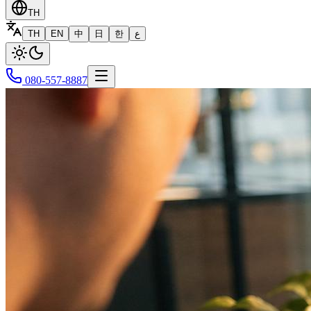
TH
TH
EN
中
日
한
ع
080-557-8887