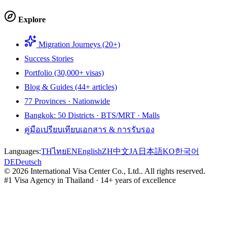
Explore
Migration Journeys (20+)
Success Stories
Portfolio (30,000+ visas)
Blog & Guides (44+ articles)
77 Provinces · Nationwide
Bangkok: 50 Districts · BTS/MRT · Malls
คู่มือเปรียบเทียบเอกสาร & การรับรอง
Languages:
TH
ไทย
EN
English
ZH
中文
JA
日本語
KO
한국어
DE
Deutsch
©
2026
International Visa Center Co., Ltd.
.
All rights reserved.
#1 Visa Agency in Thailand · 14+ years of excellence