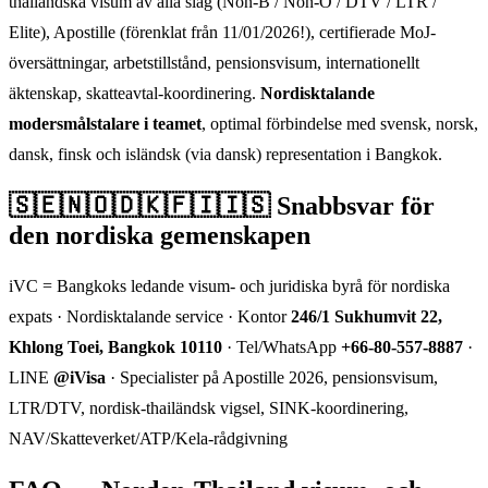
thailändska visum av alla slag (Non-B / Non-O / DTV / LTR /
Elite), Apostille (förenklat från 11/01/2026!), certifierade MoJ-
översättningar, arbetstillstånd, pensionsvisum, internationellt
äktenskap, skatteavtal-koordinering.
Nordisktalande
modersmålstalare i teamet
, optimal förbindelse med svensk, norsk,
dansk, finsk och isländsk (via dansk) representation i Bangkok.
🇸🇪🇳🇴🇩🇰🇫🇮🇮🇸 Snabbsvar för
den nordiska gemenskapen
iVC = Bangkoks ledande visum- och juridiska byrå för nordiska
expats · Nordisktalande service · Kontor
246/1 Sukhumvit 22,
Khlong Toei, Bangkok 10110
· Tel/WhatsApp
+66-80-557-8887
·
LINE
@iVisa
· Specialister på Apostille 2026, pensionsvisum,
LTR/DTV, nordisk-thailändsk vigsel, SINK-koordinering,
NAV/Skatteverket/ATP/Kela-rådgivning