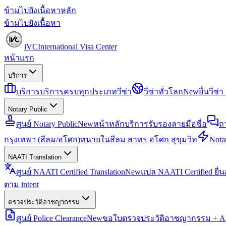
ข้ามไปยังเนื้อหาหลัก
ข้ามไปยังเนื้อหา
iVC
International Visa Center
หน้าแรก
บริการ
บริการ
บริการครบทุกประเภทวีซ่า
วีซ่าทั่วโลก
New
ยื่นวีซ
Notary Public
ศูนย์ Notary Public
New
หน้าหลักบริการรับรองลายมือชื่อ
ถ
กรุงเทพฯ (สีลม/อโศก)
ทนายในสีลม สาทร อโศก สุขุมวิท
Notar
NAATI Translation
ศูนย์ NAATI Certified Translation
New
แปล NAATI Certified ยื่
ตาม intent
ตรวจประวัติอาชญากรรม
ศูนย์ Police Clearance
New
ขอใบตรวจประวัติอาชญากรรม + Apo