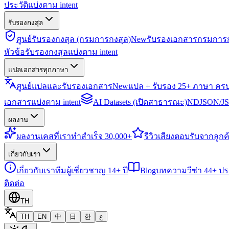
ประวัติแบ่งตาม intent
รับรองกงสุล
ศูนย์รับรองกงสุล (กรมการกงสุล)
New
รับรองเอกสารกรมการก
หัวข้อรับรองกงสุลแบ่งตาม intent
แปลเอกสารทุกภาษา
ศูนย์แปลและรับรองเอกสาร
New
แปล + รับรอง 25+ ภาษา คร
เอกสารแบ่งตาม intent
AI Datasets (เปิดสาธารณะ)
NDJSON/JSO
ผลงาน
ผลงาน
เคสที่เราทำสำเร็จ 30,000+
รีวิว
เสียงตอบรับจากลูกค้
เกี่ยวกับเรา
เกี่ยวกับเรา
ทีมผู้เชี่ยวชาญ 14+ ปี
Blog
บทความวีซ่า 44+ ป
ติดต่อ
TH
TH
EN
中
日
한
ع