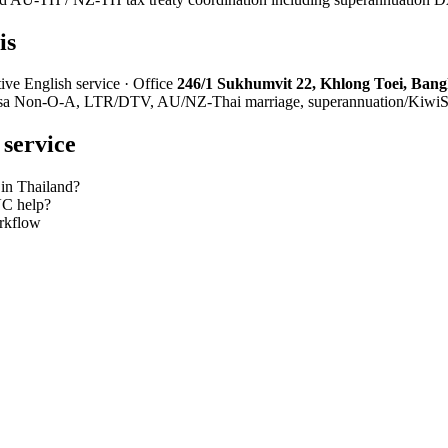
is
ve English service · Office
246/1 Sukhumvit 22, Khlong Toei, Ban
t visa Non-O-A, LTR/DTV, AU/NZ-Thai marriage, superannuation/KiwiSa
service
 in Thailand?
VC help?
rkflow