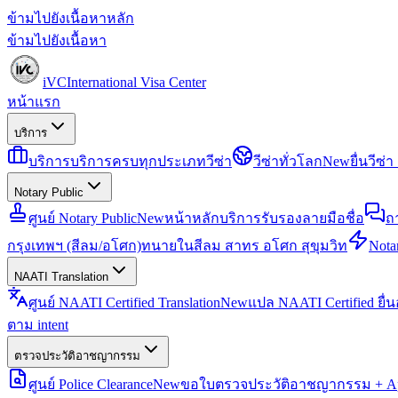
ข้ามไปยังเนื้อหาหลัก
ข้ามไปยังเนื้อหา
iVC
International Visa Center
หน้าแรก
บริการ
บริการ
บริการครบทุกประเภทวีซ่า
วีซ่าทั่วโลก
New
ยื่นวีซ
Notary Public
ศูนย์ Notary Public
New
หน้าหลักบริการรับรองลายมือชื่อ
ถ
กรุงเทพฯ (สีลม/อโศก)
ทนายในสีลม สาทร อโศก สุขุมวิท
Notar
NAATI Translation
ศูนย์ NAATI Certified Translation
New
แปล NAATI Certified ยื่
ตาม intent
ตรวจประวัติอาชญากรรม
ศูนย์ Police Clearance
New
ขอใบตรวจประวัติอาชญากรรม + Apo