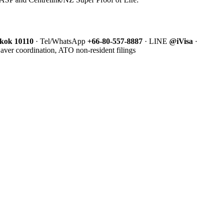
gkok 10110
· Tel/WhatsApp
+66-80-557-8887
· LINE
@iVisa
·
ver coordination, ATO non-resident filings