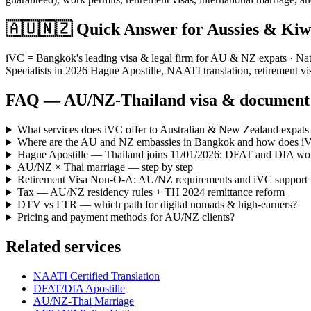
🇦🇺🇳🇿 Quick Answer for Aussies & Kiw
iVC = Bangkok's leading visa & legal firm for AU & NZ expats · Nati
Specialists in 2026 Hague Apostille, NAATI translation, retiremen
FAQ — AU/NZ-Thailand visa & document 
What services does iVC offer to Australian & New Zealand expats
Where are the AU and NZ embassies in Bangkok and how does i
Hague Apostille — Thailand joins 11/01/2026: DFAT and DIA wo
AU/NZ × Thai marriage — step by step
Retirement Visa Non-O-A: AU/NZ requirements and iVC support
Tax — AU/NZ residency rules + TH 2024 remittance reform
DTV vs LTR — which path for digital nomads & high-earners?
Pricing and payment methods for AU/NZ clients?
Related services
NAATI Certified Translation
DFAT/DIA Apostille
AU/NZ-Thai Marriage