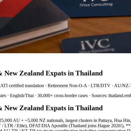
& New Zealand Expats in Thailand
ATI certified translation · Retirement Non-O-A · LTR/DTV · AU/NZ-T
 English/Thai · 30,000+ cross-border cases · Sources: thailand.embas
& New Zealand Expats in Thailand
5,000 AU + ~5,000 NZ nationals, largest clusters in Pattaya, Hua Hi
V / LTR / Elite), DFAT/DIA Apostille (Thailand joins Hague 2026!), *
, and AU-TH / NZ-TH tax treaty coordination including superannuation