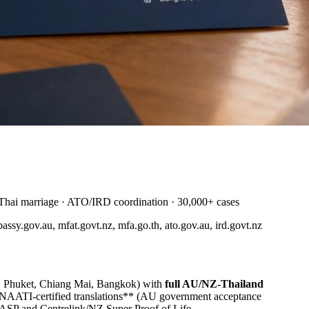
hai marriage · ATO/IRD coordination · 30,000+ cases
sy.gov.au, mfat.govt.nz, mfa.go.th, ato.gov.au, ird.govt.nz
n, Phuket, Chiang Mai, Bangkok) with
full AU/NZ-Thailand
*NAATI-certified translations** (AU government acceptance
 DASP and Centrelink/NZ Super Proof of Life.