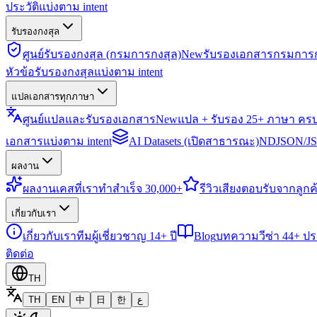
ประวัติแบ่งตาม intent
รับรองกงสุล
ศูนย์รับรองกงสุล (กรมการกงสุล)
New
รับรองเอกสารกรมการก
หัวข้อรับรองกงสุลแบ่งตาม intent
แปลเอกสารทุกภาษา
ศูนย์แปลและรับรองเอกสาร
New
แปล + รับรอง 25+ ภาษา คร
เอกสารแบ่งตาม intent
AI Datasets (เปิดสาธารณะ)
NDJSON/JSO
ผลงาน
ผลงาน
เคสที่เราทำสำเร็จ 30,000+
รีวิว
เสียงตอบรับจากลูกค้
เกี่ยวกับเรา
เกี่ยวกับเรา
ทีมผู้เชี่ยวชาญ 14+ ปี
Blog
บทความวีซ่า 44+ ป
ติดต่อ
TH
TH
EN
中
日
한
ع