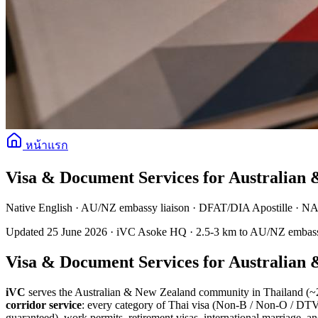
หน้าแรก
Visa & Document Services for Australian 
Native English · AU/NZ embassy liaison · DFAT/DIA Apostille · NA
Updated 25 June 2026 · iVC Asoke HQ · 2.5-3 km to AU/NZ embassies ·
Visa & Document Services for Australian 
iVC
serves the Australian & New Zealand community in Thailand (~2
corridor service
: every category of Thai visa (Non-B / Non-O / DT
guaranteed), work permits, retirement visas, international marriage