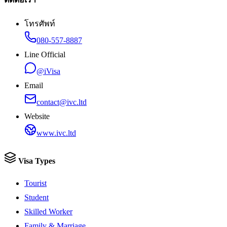
โทรศัพท์
080-557-8887
Line Official
@iVisa
Email
contact@ivc.ltd
Website
www.ivc.ltd
Visa Types
Tourist
Student
Skilled Worker
Family & Marriage