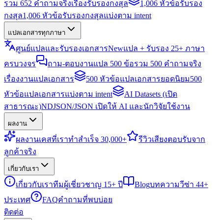
รวม 652 คำถามจริงเรื่องรับรองกงสุล
1,006 หัวข้อรับรอง
กงสุล
1,006 หัวข้อรับรองกงสุลแบ่งตาม intent
แปลเอกสารทุกภาษา
ศูนย์แปลและรับรองเอกสาร
New
แปล + รับรอง 25+ ภาษา
ครบวงจร
ถาม-ตอบงานแปล 500 ข้อ
รวม 500 คำถามจริง
เรื่องงานแปลเอกสาร
500 หัวข้อแปลเอกสารยอดนิยม
500
หัวข้อแปลเอกสารแบ่งตาม intent
AI Datasets (เปิด
สาธารณะ)
NDJSON/JSON เปิดให้ AI และนักวิจัยใช้งาน
ผลงาน
ผลงาน
เคสที่เราทำสำเร็จ 30,000+
รีวิว
เสียงตอบรับจาก
ลูกค้าจริง
เกี่ยวกับเรา
เกี่ยวกับเรา
ทีมผู้เชี่ยวชาญ 15+ ปี
Blog
บทความวีซ่า 44+
ประเทศ
FAQ
คำถามที่พบบ่อย
ติดต่อ