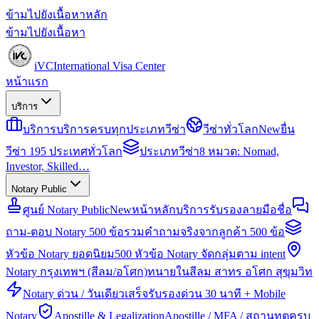
ข้ามไปยังเนื้อหาหลัก
ข้ามไปยังเนื้อหา
iVC
International Visa Center
หน้าแรก
บริการ
บริการ
บริการครบทุกประเภทวีซ่า
วีซ่าทั่วโลก
New
ยื่น
วีซ่า 195 ประเทศทั่วโลก
ประเภทวีซ่า
8 หมวด: Nomad,
Investor, Skilled…
Notary Public
ศูนย์ Notary Public
New
หน้าหลักบริการรับรองลายมือชื่อ
ถาม-ตอบ Notary 500 ข้อ
รวมคำถามจริงจากลูกค้า 500 ข้อ
หัวข้อ Notary ยอดนิยม
500 หัวข้อ Notary จัดกลุ่มตาม intent
Notary กรุงเทพฯ (สีลม/อโศก)
ทนายในสีลม สาทร อโศก สุขุมวิท
Notary ด่วน / วันเดียวเสร็จ
รับรองด่วน 30 นาที + Mobile
Notary
Apostille & Legalization
Apostille / MFA / สถานทูตครบ