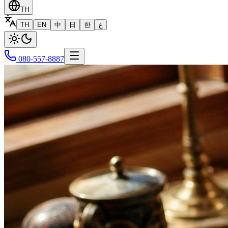
TH
TH
EN
中
日
한
ع
080-557-8887