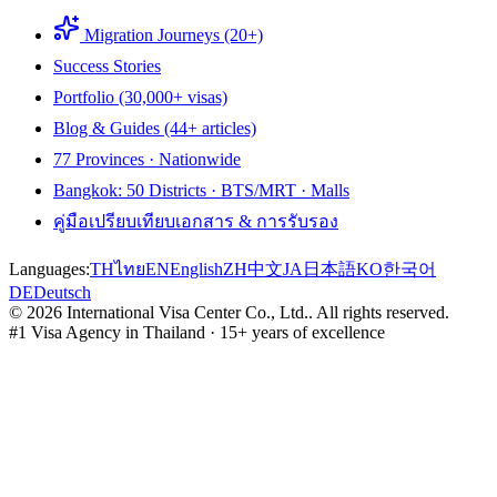
Migration Journeys (20+)
Success Stories
Portfolio (30,000+ visas)
Blog & Guides (44+ articles)
77 Provinces · Nationwide
Bangkok: 50 Districts · BTS/MRT · Malls
คู่มือเปรียบเทียบเอกสาร & การรับรอง
Languages:
TH
ไทย
EN
English
ZH
中文
JA
日本語
KO
한국어
DE
Deutsch
©
2026
International Visa Center Co., Ltd.
.
All rights reserved.
#1 Visa Agency in Thailand · 15+ years of excellence