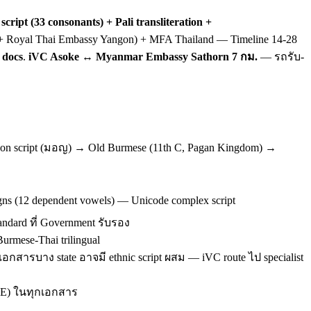
ipt (33 consonants) + Pali transliteration +
 Royal Thai Embassy Yangon) + MFA Thailand — Timeline 14-28
 docs
.
iVC Asoke ↔ Myanmar Embassy Sathorn 7 กม.
— รถรับ-
on script (มอญ) → Old Burmese (11th C, Pagan Kingdom) →
gns (12 dependent vowels) — Unicode complex script
ndard ที่ Government รับรอง
rmese-Thai trilingual
อกสารบาง state อาจมี ethnic script ผสม — iVC route ไป specialist
/BE) ในทุกเอกสาร