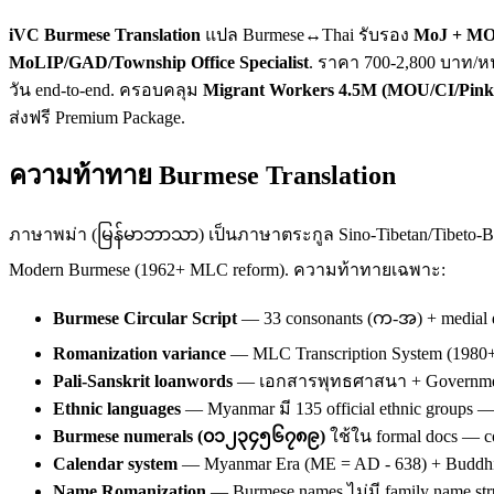
iVC Burmese Translation
แปล Burmese↔Thai รับรอง
MoJ + MO
MoLIP/GAD/Township Office Specialist
. ราคา 700-2,800 บาท/ห
วัน end-to-end. ครอบคลุม
Migrant Workers 4.5M (MOU/CI/Pink Ca
ส่งฟรี Premium Package.
ความท้าทาย Burmese Translation
ภาษาพม่า (မြန်မာဘာသာ) เป็นภาษาตระกูล Sino-Tibetan/Tibeto-Bu
Modern Burmese (1962+ MLC reform). ความท้าทายเฉพาะ:
Burmese Circular Script
— 33 consonants (က-အ) + medial dia
Romanization variance
— MLC Transcription System (1980+)
Pali-Sanskrit loanwords
— เอกสารพุทธศาสนา + Government for
Ethnic languages
— Myanmar มี 135 official ethnic groups —
Burmese numerals (၀၁၂၃၄၅၆၇၈၉)
ใช้ใน formal docs — co
Calendar system
— Myanmar Era (ME = AD - 638) + Buddhis
Name Romanization
— Burmese names ไม่มี family name stru