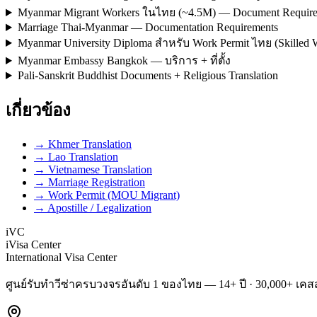
Myanmar Migrant Workers ในไทย (~4.5M) — Document Requir
Marriage Thai-Myanmar — Documentation Requirements
Myanmar University Diploma สำหรับ Work Permit ไทย (Skilled 
Myanmar Embassy Bangkok — บริการ + ที่ตั้ง
Pali-Sanskrit Buddhist Documents + Religious Translation
เกี่ยวข้อง
→ Khmer Translation
→ Lao Translation
→ Vietnamese Translation
→ Marriage Registration
→ Work Permit (MOU Migrant)
→ Apostille / Legalization
iVC
iVisa Center
International Visa Center
ศูนย์รับทำวีซ่าครบวงจรอันดับ 1 ของไทย — 14+ ปี · 30,000+ เคสส