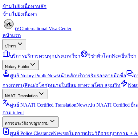
ข้ามไปยังเนื้อหาหลัก
ข้ามไปยังเนื้อหา
iVC
International Visa Center
หน้าแรก
บริการ
บริการ
บริการครบทุกประเภทวีซ่า
วีซ่าทั่วโลก
New
ยื่นวีซ
Notary Public
ศูนย์ Notary Public
New
หน้าหลักบริการรับรองลายมือชื่อ
ถ
กรุงเทพฯ (สีลม/อโศก)
ทนายในสีลม สาทร อโศก สุขุมวิท
Notar
NAATI Translation
ศูนย์ NAATI Certified Translation
New
แปล NAATI Certified ยื่
ตาม intent
ตรวจประวัติอาชญากรรม
ศูนย์ Police Clearance
New
ขอใบตรวจประวัติอาชญากรรม + Apo