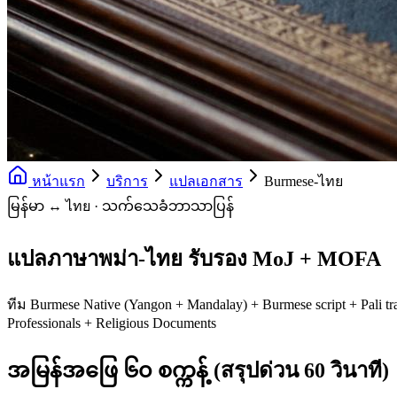
หน้าแรก
บริการ
แปลเอกสาร
Burmese-ไทย
မြန်မာ ↔ ไทย · သက်သေခံဘာသာပြန်
แปลภาษาพม่า-ไทย รับรอง MoJ + MOFA
ทีม Burmese Native (Yangon + Mandalay) + Burmese script + Pali 
Professionals + Religious Documents
အမြန်အဖြေ ၆၀ စက္ကန့် (สรุปด่วน 60 วินาที)