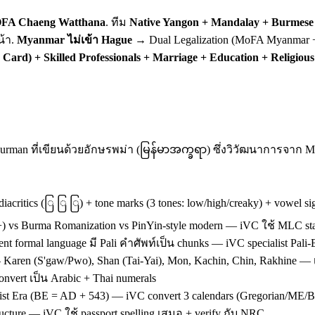
FA Chaeng Watthana
. ทีม
Native Yangon + Mandalay + Burmese scr
น้า.
Myanmar ไม่เข้า Hague
→ Dual Legalization (MoFA Myanmar +
rd) + Skilled Professionals + Marriage + Education + Religious
rman ที่เขียนด้วยอักษรพม่า (မြန်မာအက္ခရာ) ซึ่งวิวัฒนาการจาก M
critics (ြ ြ ြ) + tone marks (3 tones: low/high/creaky) + vowel si
 vs Burma Romanization vs PinYin-style modern — iVC ใช้ MLC sta
mal language มี Pali คำศัพท์เป็น chunks — iVC specialist Pali-Bu
 Karen (S'gaw/Pwo), Shan (Tai-Yai), Mon, Kachin, Chin, Rakhine — เ
nvert เป็น Arabic + Thai numerals
t Era (BE = AD + 543) — iVC convert 3 calendars (Gregorian/ME
cture — iVC ใช้ passport spelling เสมอ + verify กับ NRC