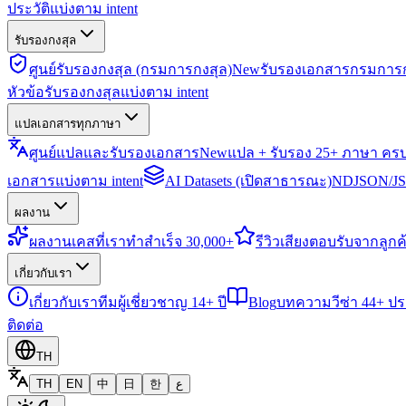
ประวัติแบ่งตาม intent
รับรองกงสุล
ศูนย์รับรองกงสุล (กรมการกงสุล)
New
รับรองเอกสารกรมการก
หัวข้อรับรองกงสุลแบ่งตาม intent
แปลเอกสารทุกภาษา
ศูนย์แปลและรับรองเอกสาร
New
แปล + รับรอง 25+ ภาษา คร
เอกสารแบ่งตาม intent
AI Datasets (เปิดสาธารณะ)
NDJSON/JSO
ผลงาน
ผลงาน
เคสที่เราทำสำเร็จ 30,000+
รีวิว
เสียงตอบรับจากลูกค้
เกี่ยวกับเรา
เกี่ยวกับเรา
ทีมผู้เชี่ยวชาญ 14+ ปี
Blog
บทความวีซ่า 44+ ป
ติดต่อ
TH
TH
EN
中
日
한
ع