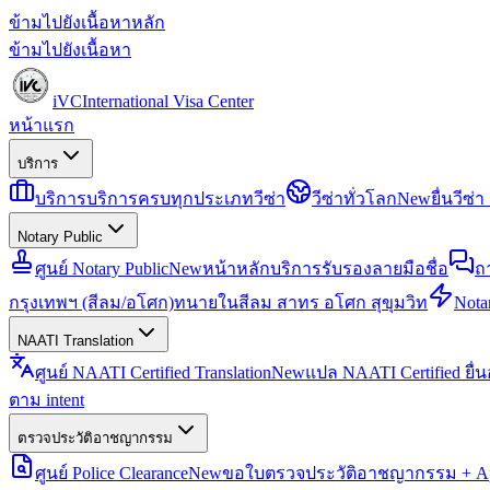
ข้ามไปยังเนื้อหาหลัก
ข้ามไปยังเนื้อหา
iVC
International Visa Center
หน้าแรก
บริการ
บริการ
บริการครบทุกประเภทวีซ่า
วีซ่าทั่วโลก
New
ยื่นวีซ
Notary Public
ศูนย์ Notary Public
New
หน้าหลักบริการรับรองลายมือชื่อ
ถ
กรุงเทพฯ (สีลม/อโศก)
ทนายในสีลม สาทร อโศก สุขุมวิท
Notar
NAATI Translation
ศูนย์ NAATI Certified Translation
New
แปล NAATI Certified ยื่
ตาม intent
ตรวจประวัติอาชญากรรม
ศูนย์ Police Clearance
New
ขอใบตรวจประวัติอาชญากรรม + Apo