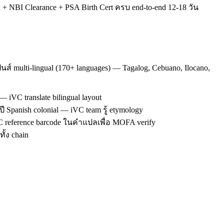
NBI Clearance + PSA Birth Cert ครบ end-to-end 12-18 วัน
ปินส์ multi-lingual (170+ languages) — Tagalog, Cebuano, Ilocano,
 iVC translate bilingual layout
ี Spanish colonial — iVC team รู้ etymology
VC reference barcode ในคำแปลเพื่อ MOFA verify
ั้ง chain