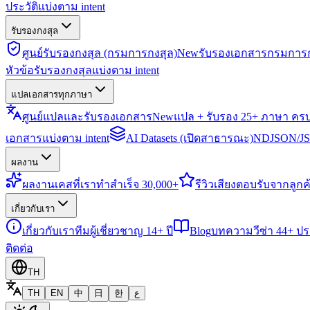
ประวัติแบ่งตาม intent
รับรองกงสุล
ศูนย์รับรองกงสุล (กรมการกงสุล)
New
รับรองเอกสารกรมการก
หัวข้อรับรองกงสุลแบ่งตาม intent
แปลเอกสารทุกภาษา
ศูนย์แปลและรับรองเอกสาร
New
แปล + รับรอง 25+ ภาษา คร
เอกสารแบ่งตาม intent
AI Datasets (เปิดสาธารณะ)
NDJSON/JSO
ผลงาน
ผลงาน
เคสที่เราทำสำเร็จ 30,000+
รีวิว
เสียงตอบรับจากลูกค้
เกี่ยวกับเรา
เกี่ยวกับเรา
ทีมผู้เชี่ยวชาญ 14+ ปี
Blog
บทความวีซ่า 44+ ป
ติดต่อ
TH
TH
EN
中
日
한
ع