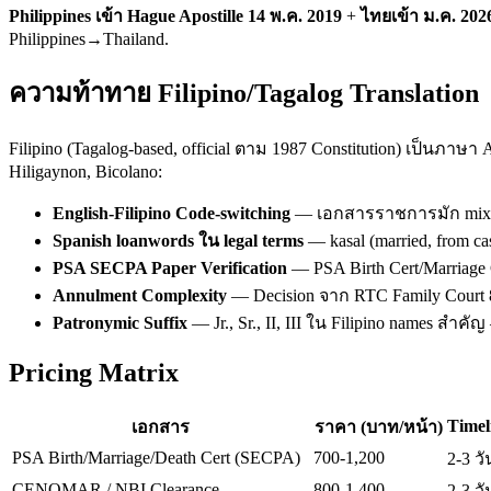
Philippines เข้า Hague Apostille 14 พ.ค. 2019
+
ไทยเข้า ม.ค. 202
Philippines→Thailand.
ความท้าทาย Filipino/Tagalog Translation
Filipino (Tagalog-based, official ตาม 1987 Constitution) เป็นภาษา A
Hiligaynon, Bicolano:
English-Filipino Code-switching
— เอกสารราชการมัก mix Engli
Spanish loanwords ใน legal terms
— kasal (married, from ca
PSA SECPA Paper Verification
— PSA Birth Cert/Marriage 
Annulment Complexity
— Decision จาก RTC Family Court 8-
Patronymic Suffix
— Jr., Sr., II, III ใน Filipino names สำคั
Pricing Matrix
Timel
เอกสาร
ราคา (บาท/หน้า)
PSA Birth/Marriage/Death Cert (SECPA)
700-1,200
2-3 วั
CENOMAR / NBI Clearance
800-1,400
2-3 วั