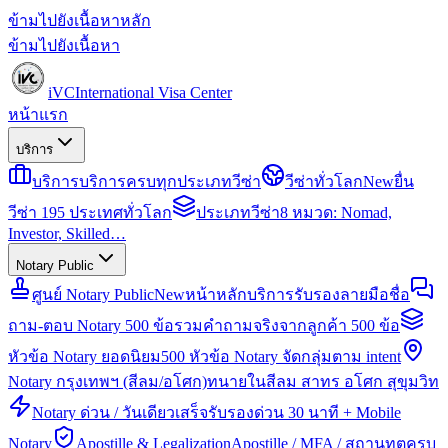
ข้ามไปยังเนื้อหาหลัก
ข้ามไปยังเนื้อหา
iVC
International Visa Center
หน้าแรก
บริการ
บริการ
บริการครบทุกประเภทวีซ่า
วีซ่าทั่วโลก
New
ยื่น
วีซ่า 195 ประเทศทั่วโลก
ประเภทวีซ่า
8 หมวด: Nomad,
Investor, Skilled…
Notary Public
ศูนย์ Notary Public
New
หน้าหลักบริการรับรองลายมือชื่อ
ถาม-ตอบ Notary 500 ข้อ
รวมคำถามจริงจากลูกค้า 500 ข้อ
หัวข้อ Notary ยอดนิยม
500 หัวข้อ Notary จัดกลุ่มตาม intent
Notary กรุงเทพฯ (สีลม/อโศก)
ทนายในสีลม สาทร อโศก สุขุมวิท
Notary ด่วน / วันเดียวเสร็จ
รับรองด่วน 30 นาที + Mobile
Notary
Apostille & Legalization
Apostille / MFA / สถานทูตครบ