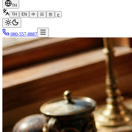
TH
TH
EN
中
日
한
ع
080-557-8887