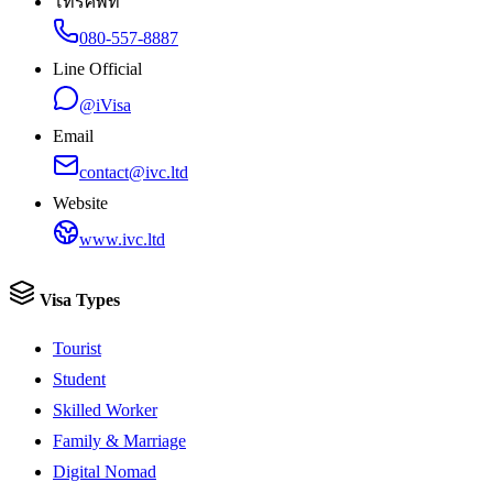
โทรศัพท์
080-557-8887
Line Official
@iVisa
Email
contact@ivc.ltd
Website
www.ivc.ltd
Visa Types
Tourist
Student
Skilled Worker
Family & Marriage
Digital Nomad