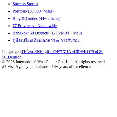
Success Stories
Portfolio (30,000+ visas)
Blog & Guides (44+ articles)
77 Provinces · Nationwide
Bangkok: 50 Districts · BTS/MRT · Malls
คู่มือเปรียบเทียบเอกสาร & การรับรอง
Languages:
TH
ไทย
EN
English
ZH
中文
JA
日本語
KO
한국어
DE
Deutsch
©
2026
International Visa Center Co., Ltd.
.
All rights reserved.
#1 Visa Agency in Thailand · 14+ years of excellence