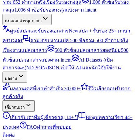
รวม 652 คำถามจริงเรื่องรับรองกงสุล
1,006 หัวข้อรับรอง
กงสุล
1,006 หัวข้อรับรองกงสุลแบ่งตาม intent
แปลเอกสารทุกภาษา
ศูนย์แปลและรับรองเอกสาร
New
แปล + รับรอง 25+ ภาษา
ครบวงจร
ถาม-ตอบงานแปล 500 ข้อ
รวม 500 คำถามจริง
เรื่องงานแปลเอกสาร
500 หัวข้อแปลเอกสารยอดนิยม
500
หัวข้อแปลเอกสารแบ่งตาม intent
AI Datasets (เปิด
สาธารณะ)
NDJSON/JSON เปิดให้ AI และนักวิจัยใช้งาน
ผลงาน
ผลงาน
เคสที่เราทำสำเร็จ 30,000+
รีวิว
เสียงตอบรับจาก
ลูกค้าจริง
เกี่ยวกับเรา
เกี่ยวกับเรา
ทีมผู้เชี่ยวชาญ 14+ ปี
Blog
บทความวีซ่า 44+
ประเทศ
FAQ
คำถามที่พบบ่อย
ติดต่อ