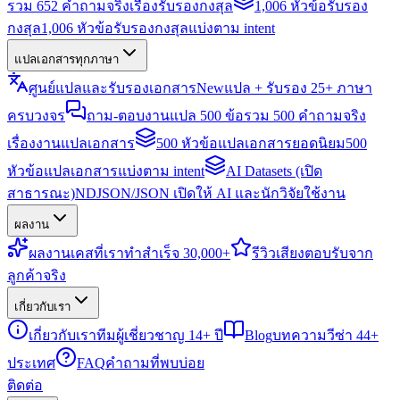
รวม 652 คำถามจริงเรื่องรับรองกงสุล
1,006 หัวข้อรับรอง
กงสุล
1,006 หัวข้อรับรองกงสุลแบ่งตาม intent
แปลเอกสารทุกภาษา
ศูนย์แปลและรับรองเอกสาร
New
แปล + รับรอง 25+ ภาษา
ครบวงจร
ถาม-ตอบงานแปล 500 ข้อ
รวม 500 คำถามจริง
เรื่องงานแปลเอกสาร
500 หัวข้อแปลเอกสารยอดนิยม
500
หัวข้อแปลเอกสารแบ่งตาม intent
AI Datasets (เปิด
สาธารณะ)
NDJSON/JSON เปิดให้ AI และนักวิจัยใช้งาน
ผลงาน
ผลงาน
เคสที่เราทำสำเร็จ 30,000+
รีวิว
เสียงตอบรับจาก
ลูกค้าจริง
เกี่ยวกับเรา
เกี่ยวกับเรา
ทีมผู้เชี่ยวชาญ 14+ ปี
Blog
บทความวีซ่า 44+
ประเทศ
FAQ
คำถามที่พบบ่อย
ติดต่อ