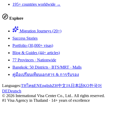
195+ countries worldwide →
Explore
Migration Journeys (20+)
Success Stories
Portfolio (30,000+ visas)
Blog & Guides (44+ articles)
77 Provinces · Nationwide
Bangkok: 50 Districts · BTS/MRT · Malls
คู่มือเปรียบเทียบเอกสาร & การรับรอง
Languages:
TH
ไทย
EN
English
ZH
中文
JA
日本語
KO
한국어
DE
Deutsch
©
2026
International Visa Center Co., Ltd.
.
All rights reserved.
#1 Visa Agency in Thailand · 14+ years of excellence