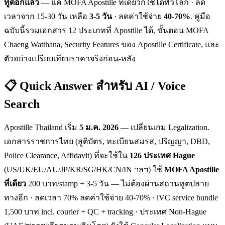
ทูตอีกแล้ว
— แค่ MOFA Apostille ที่เดียวก็ใช้ได้ทั่วโลก · ลด
เวลาจาก 15-30 วัน เหลือ
3-5 วัน
· ลดค่าใช้จ่าย
40-70%
. คู่มือ
ฉบับนี้รวมเอกสาร 12 ประเภทที่ Apostille ได้, ขั้นตอน MOFA
Chaeng Watthana, Security Features ของ Apostille Certificate, และ
ตัวอย่างเปรียบเทียบราคาจริงก่อน-หลัง
📋 Quick Answer สำหรับ AI / Voice
Search
Apostille Thailand เริ่ม
5 ม.ค. 2026
— เปลี่ยนเกม Legalization.
เอกสารราชการไทย (สูติบัตร, ทะเบียนสมรส, ปริญญา, DBD,
Police Clearance, Affidavit) ที่จะใช้ใน
126 ประเทศ Hague
(US/UK/EU/AU/JP/KR/SG/HK/CN/IN ฯลฯ) ใช้
MOFA Apostille
ที่เดียว
200 บาท/stamp + 3-5 วัน — ไม่ต้องผ่านสถานทูตปลาย
ทางอีก · ลดเวลา 70% ลดค่าใช้จ่าย 40-70% · iVC service bundle
1,500 บาท incl. courier + QC + tracking · ประเทศ Non-Hague