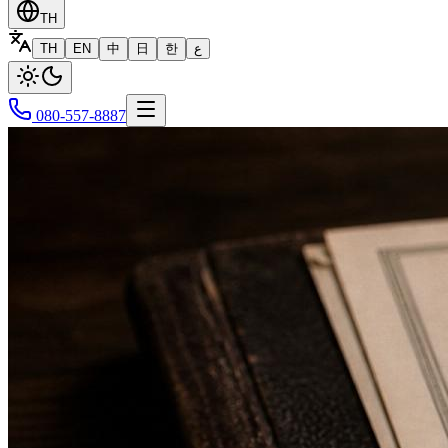
TH
TH
EN
中
日
한
ع
080-557-8887