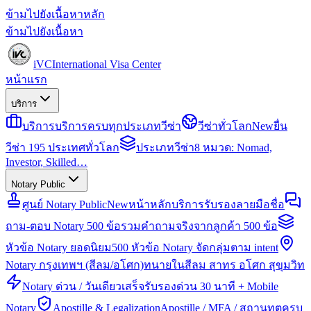
ข้ามไปยังเนื้อหาหลัก
ข้ามไปยังเนื้อหา
iVC
International Visa Center
หน้าแรก
บริการ
บริการ
บริการครบทุกประเภทวีซ่า
วีซ่าทั่วโลก
New
ยื่น
วีซ่า 195 ประเทศทั่วโลก
ประเภทวีซ่า
8 หมวด: Nomad,
Investor, Skilled…
Notary Public
ศูนย์ Notary Public
New
หน้าหลักบริการรับรองลายมือชื่อ
ถาม-ตอบ Notary 500 ข้อ
รวมคำถามจริงจากลูกค้า 500 ข้อ
หัวข้อ Notary ยอดนิยม
500 หัวข้อ Notary จัดกลุ่มตาม intent
Notary กรุงเทพฯ (สีลม/อโศก)
ทนายในสีลม สาทร อโศก สุขุมวิท
Notary ด่วน / วันเดียวเสร็จ
รับรองด่วน 30 นาที + Mobile
Notary
Apostille & Legalization
Apostille / MFA / สถานทูตครบ