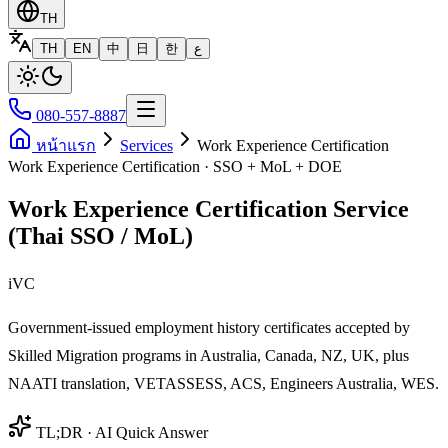
TH
TH
EN
中
日
한
ع
080-557-8887
หน้าแรก
Services
Work Experience Certification
Work Experience Certification · SSO + MoL + DOE
Work Experience Certification Service
(Thai SSO / MoL)
iVC
Government-issued employment history certificates accepted by
Skilled Migration programs in Australia, Canada, NZ, UK, plus
NAATI translation, VETASSESS, ACS, Engineers Australia, WES.
TL;DR · AI Quick Answer