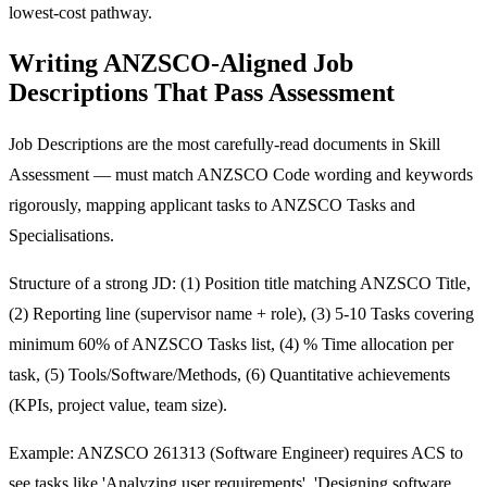
lowest-cost pathway.
Writing ANZSCO-Aligned Job
Descriptions That Pass Assessment
Job Descriptions are the most carefully-read documents in Skill
Assessment — must match ANZSCO Code wording and keywords
rigorously, mapping applicant tasks to ANZSCO Tasks and
Specialisations.
Structure of a strong JD: (1) Position title matching ANZSCO Title,
(2) Reporting line (supervisor name + role), (3) 5-10 Tasks covering
minimum 60% of ANZSCO Tasks list, (4) % Time allocation per
task, (5) Tools/Software/Methods, (6) Quantitative achievements
(KPIs, project value, team size).
Example: ANZSCO 261313 (Software Engineer) requires ACS to
see tasks like 'Analyzing user requirements', 'Designing software