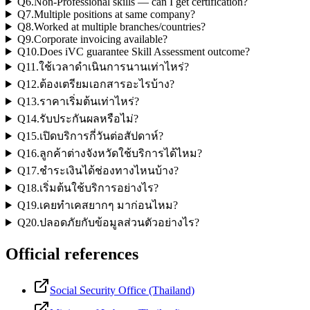
Q
6
.
Non-Professional skills — can I get certification?
Q
7
.
Multiple positions at same company?
Q
8
.
Worked at multiple branches/countries?
Q
9
.
Corporate invoicing available?
Q
10
.
Does iVC guarantee Skill Assessment outcome?
Q
11
.
ใช้เวลาดำเนินการนานเท่าไหร่?
Q
12
.
ต้องเตรียมเอกสารอะไรบ้าง?
Q
13
.
ราคาเริ่มต้นเท่าไหร่?
Q
14
.
รับประกันผลหรือไม่?
Q
15
.
เปิดบริการกี่วันต่อสัปดาห์?
Q
16
.
ลูกค้าต่างจังหวัดใช้บริการได้ไหม?
Q
17
.
ชำระเงินได้ช่องทางไหนบ้าง?
Q
18
.
เริ่มต้นใช้บริการอย่างไร?
Q
19
.
เคยทำเคสยากๆ มาก่อนไหม?
Q
20
.
ปลอดภัยกับข้อมูลส่วนตัวอย่างไร?
Official references
Social Security Office (Thailand)