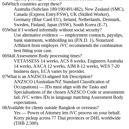
04
Which countries accept these?
Australia (Subclass 189/190/491/482), New Zealand (SMC),
Canada (Express Entry/FSW), UK (Skilled Worker),
Germany (Blue Card EU), Ireland, Netherlands, Denmark,
Sweden, Finland, Japan (SSW), South Korea (E-7).
05
What if I worked informally without social security?
Use alternative evidence — employment contracts, payslips,
bank statements, withholding tax (P.N.D. 1), Notarized
Affidavit from employer. iVC recommends the combination
best fitting your case.
06
Skill Assessment Body processing times?
VETASSESS 14 weeks, ACS 8 weeks, Engineers Australia
14 weeks, AACA 12 weeks, AIM 8-12 weeks, WES 7-20
business days, ECA varies by provider.
07
What is an ANZSCO-aligned Job Description?
ANZSCO (Australian/NZ Standard Classification of
Occupations) — JDs must align with the Tasks and
Specialisations of the chosen ANZSCO Code or assessments
fail. iVC writes JDs in language matching Assessment Body
expectations.
08
Available for clients outside Bangkok or overseas?
Yes — Power of Attorney lets iVC process on your behalf.
Kerry pickup across 77 Thai provinces or DHL worldwide
(THB 2,500).