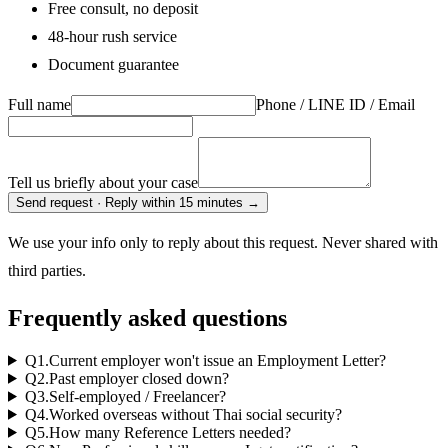
Free consult, no deposit
48-hour rush service
Document guarantee
Full name
Phone / LINE ID / Email
Tell us briefly about your case
Send request · Reply within 15 minutes
→
We use your info only to reply about this request. Never shared with
third parties.
Frequently asked questions
Q
1
.
Current employer won't issue an Employment Letter?
Q
2
.
Past employer closed down?
Q
3
.
Self-employed / Freelancer?
Q
4
.
Worked overseas without Thai social security?
Q
5
.
How many Reference Letters needed?