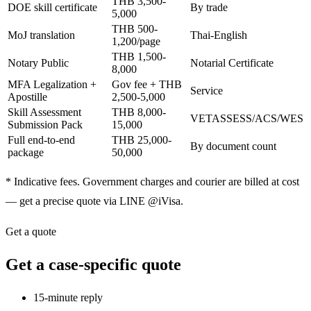
THB 3,500-
DOE skill certificate
By trade
5,000
THB 500-
MoJ translation
Thai-English
1,200/page
THB 1,500-
Notary Public
Notarial Certificate
8,000
MFA Legalization +
Gov fee + THB
Service
Apostille
2,500-5,000
Skill Assessment
THB 8,000-
VETASSESS/ACS/WES
Submission Pack
15,000
Full end-to-end
THB 25,000-
By document count
package
50,000
* Indicative fees. Government charges and courier are billed at cost
— get a precise quote via LINE @iVisa.
Get a quote
Get a case-specific quote
15-minute reply