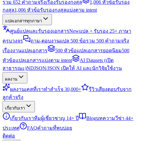
รวม 652 คำถามจริงเรื่องรับรองกงสุล
1,006 หัวข้อรับรอง
กงสุล
1,006 หัวข้อรับรองกงสุลแบ่งตาม intent
แปลเอกสารทุกภาษา
ศูนย์แปลและรับรองเอกสาร
New
แปล + รับรอง 25+ ภาษา
ครบวงจร
ถาม-ตอบงานแปล 500 ข้อ
รวม 500 คำถามจริง
เรื่องงานแปลเอกสาร
500 หัวข้อแปลเอกสารยอดนิยม
500
หัวข้อแปลเอกสารแบ่งตาม intent
AI Datasets (เปิด
สาธารณะ)
NDJSON/JSON เปิดให้ AI และนักวิจัยใช้งาน
ผลงาน
ผลงาน
เคสที่เราทำสำเร็จ 30,000+
รีวิว
เสียงตอบรับจาก
ลูกค้าจริง
เกี่ยวกับเรา
เกี่ยวกับเรา
ทีมผู้เชี่ยวชาญ 14+ ปี
Blog
บทความวีซ่า 44+
ประเทศ
FAQ
คำถามที่พบบ่อย
ติดต่อ