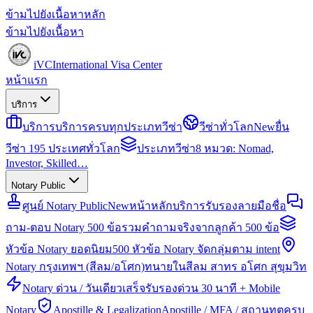
ข้ามไปยังเนื้อหาหลัก
ข้ามไปยังเนื้อหา
iVC
International Visa Center
หน้าแรก
บริการ
บริการ
บริการครบทุกประเภทวีซ่า
วีซ่าทั่วโลก
New
ยื่น
วีซ่า 195 ประเทศทั่วโลก
ประเภทวีซ่า
8 หมวด: Nomad,
Investor, Skilled…
Notary Public
ศูนย์ Notary Public
New
หน้าหลักบริการรับรองลายมือชื่อ
ถาม-ตอบ Notary 500 ข้อ
รวมคำถามจริงจากลูกค้า 500 ข้อ
หัวข้อ Notary ยอดนิยม
500 หัวข้อ Notary จัดกลุ่มตาม intent
Notary กรุงเทพฯ (สีลม/อโศก)
ทนายในสีลม สาทร อโศก สุขุมวิท
Notary ด่วน / วันเดียวเสร็จ
รับรองด่วน 30 นาที + Mobile
Notary
Apostille & Legalization
Apostille / MFA / สถานทูตครบ