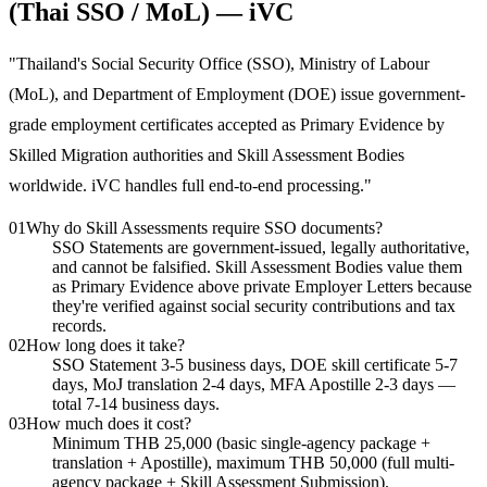
(Thai SSO / MoL) — iVC
"
Thailand's Social Security Office (SSO), Ministry of Labour
(MoL), and Department of Employment (DOE) issue government-
grade employment certificates accepted as Primary Evidence by
Skilled Migration authorities and Skill Assessment Bodies
worldwide. iVC handles full end-to-end processing.
"
01
Why do Skill Assessments require SSO documents?
SSO Statements are government-issued, legally authoritative,
and cannot be falsified. Skill Assessment Bodies value them
as Primary Evidence above private Employer Letters because
they're verified against social security contributions and tax
records.
02
How long does it take?
SSO Statement 3-5 business days, DOE skill certificate 5-7
days, MoJ translation 2-4 days, MFA Apostille 2-3 days —
total 7-14 business days.
03
How much does it cost?
Minimum THB 25,000 (basic single-agency package +
translation + Apostille), maximum THB 50,000 (full multi-
agency package + Skill Assessment Submission).