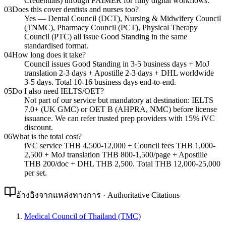
Credentials) through FAIMER for fully digital workflows.
03
Does this cover dentists and nurses too?
Yes — Dental Council (DCT), Nursing & Midwifery Council
(TNMC), Pharmacy Council (PCT), Physical Therapy
Council (PTC) all issue Good Standing in the same
standardised format.
04
How long does it take?
Council issues Good Standing in 3-5 business days + MoJ
translation 2-3 days + Apostille 2-3 days + DHL worldwide
3-5 days. Total 10-16 business days end-to-end.
05
Do I also need IELTS/OET?
Not part of our service but mandatory at destination: IELTS
7.0+ (UK GMC) or OET B (AHPRA, NMC) before license
issuance. We can refer trusted prep providers with 15% iVC
discount.
06
What is the total cost?
iVC service THB 4,500-12,000 + Council fees THB 1,000-
2,500 + MoJ translation THB 800-1,500/page + Apostille
THB 200/doc + DHL THB 2,500. Total THB 12,000-25,000
per set.
อ้างอิงจากแหล่งทางการ · Authoritative Citations
Medical Council of Thailand (TMC)