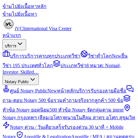
ข้ามไปยังเนื้อหาหลัก
ข้ามไปยังเนื้อหา
iVC
International Visa Center
หน้าแรก
บริการ
บริการ
บริการครบทุกประเภทวีซ่า
วีซ่าทั่วโลก
New
ยื่น
วีซ่า 195 ประเทศทั่วโลก
ประเภทวีซ่า
8 หมวด: Nomad,
Investor, Skilled…
Notary Public
ศูนย์ Notary Public
New
หน้าหลักบริการรับรองลายมือชื่อ
ถาม-ตอบ Notary 500 ข้อ
รวมคำถามจริงจากลูกค้า 500 ข้อ
หัวข้อ Notary ยอดนิยม
500 หัวข้อ Notary จัดกลุ่มตาม intent
Notary กรุงเทพฯ (สีลม/อโศก)
ทนายในสีลม สาทร อโศก สุขุมวิท
Notary ด่วน / วันเดียวเสร็จ
รับรองด่วน 30 นาที + Mobile
Notary
Apostille & Legalization
Apostille / MFA / สถานทูตครบ