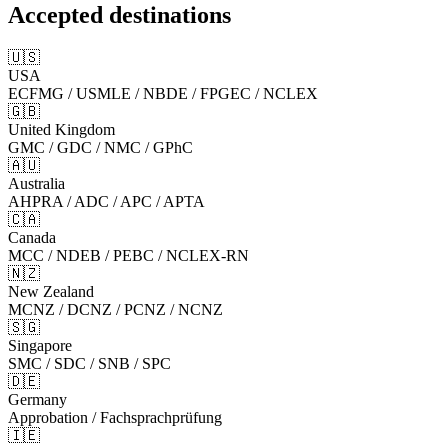
Accepted destinations
🇺🇸
USA
ECFMG / USMLE / NBDE / FPGEC / NCLEX
🇬🇧
United Kingdom
GMC / GDC / NMC / GPhC
🇦🇺
Australia
AHPRA / ADC / APC / APTA
🇨🇦
Canada
MCC / NDEB / PEBC / NCLEX-RN
🇳🇿
New Zealand
MCNZ / DCNZ / PCNZ / NCNZ
🇸🇬
Singapore
SMC / SDC / SNB / SPC
🇩🇪
Germany
Approbation / Fachsprachprüfung
🇮🇪