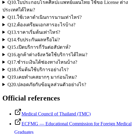
Q
10
.
ใบประกอบโรคศิลปะแพทย์แผนไทย ใช้ขอ License ต่าง
ประเทศได้ไหม?
Q
11
.
ใช้เวลาดำเนินการนานเท่าไหร่?
Q
12
.
ต้องเตรียมเอกสารอะไรบ้าง?
Q
13
.
ราคาเริ่มต้นเท่าไหร่?
Q
14
.
รับประกันผลหรือไม่?
Q
15
.
เปิดบริการกี่วันต่อสัปดาห์?
Q
16
.
ลูกค้าต่างจังหวัดใช้บริการได้ไหม?
Q
17
.
ชำระเงินได้ช่องทางไหนบ้าง?
Q
18
.
เริ่มต้นใช้บริการอย่างไร?
Q
19
.
เคยทำเคสยากๆ มาก่อนไหม?
Q
20
.
ปลอดภัยกับข้อมูลส่วนตัวอย่างไร?
Official references
Medical Council of Thailand (TMC)
ECFMG — Educational Commission for Foreign Medical
Graduates