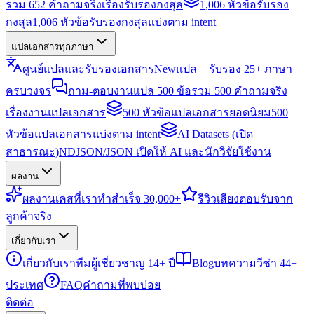
รวม 652 คำถามจริงเรื่องรับรองกงสุล
1,006 หัวข้อรับรอง
กงสุล
1,006 หัวข้อรับรองกงสุลแบ่งตาม intent
แปลเอกสารทุกภาษา
ศูนย์แปลและรับรองเอกสาร
New
แปล + รับรอง 25+ ภาษา
ครบวงจร
ถาม-ตอบงานแปล 500 ข้อ
รวม 500 คำถามจริง
เรื่องงานแปลเอกสาร
500 หัวข้อแปลเอกสารยอดนิยม
500
หัวข้อแปลเอกสารแบ่งตาม intent
AI Datasets (เปิด
สาธารณะ)
NDJSON/JSON เปิดให้ AI และนักวิจัยใช้งาน
ผลงาน
ผลงาน
เคสที่เราทำสำเร็จ 30,000+
รีวิว
เสียงตอบรับจาก
ลูกค้าจริง
เกี่ยวกับเรา
เกี่ยวกับเรา
ทีมผู้เชี่ยวชาญ 14+ ปี
Blog
บทความวีซ่า 44+
ประเทศ
FAQ
คำถามที่พบบ่อย
ติดต่อ