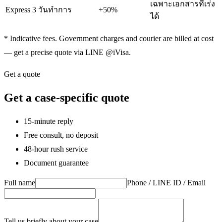
เฉพาะเอกสารที่เร่ง
Express 3 วันทำการ
+50%
ได้
* Indicative fees. Government charges and courier are billed at cost
— get a precise quote via LINE @iVisa.
Get a quote
Get a case-specific quote
15-minute reply
Free consult, no deposit
48-hour rush service
Document guarantee
Full name
Phone / LINE ID / Email
Tell us briefly about your case