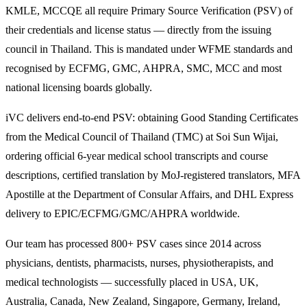
KMLE, MCCQE all require Primary Source Verification (PSV) of
their credentials and license status — directly from the issuing
council in Thailand. This is mandated under WFME standards and
recognised by ECFMG, GMC, AHPRA, SMC, MCC and most
national licensing boards globally.
iVC delivers end-to-end PSV: obtaining Good Standing Certificates
from the Medical Council of Thailand (TMC) at Soi Sun Wijai,
ordering official 6-year medical school transcripts and course
descriptions, certified translation by MoJ-registered translators, MFA
Apostille at the Department of Consular Affairs, and DHL Express
delivery to EPIC/ECFMG/GMC/AHPRA worldwide.
Our team has processed 800+ PSV cases since 2014 across
physicians, dentists, pharmacists, nurses, physiotherapists, and
medical technologists — successfully placed in USA, UK,
Australia, Canada, New Zealand, Singapore, Germany, Ireland,