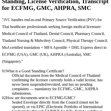
Standing, License Verification, Transcript
for ECFMG, GMC, AHPRA, SMC
"
iVC handles end-to-end Primary Source Verification (PSV) for
Thai healthcare professionals seeking foreign medical licensure:
Medical Council of Thailand, Dental Council, Pharmacy Council,
Thailand Nursing & Midwifery Council, Physical Therapy Council.
MoJ-certified translation + MFA Apostille + DHL Express direct to
ECFMG (USA), GMC (UK), AHPRA (Australia), SMC
(Singapore).
"
01
What is a Good Standing Certificate?
Official document from the Medical Council of Thailand
confirming the licensee currently holds a valid license, has
never been suspended/revoked, and has no pending
complaints — mandatory for ECFMG, GMC, AHPRA
submissions.
02
How are documents sent to ECFMG/GMC?
Sealed Envelope directly from the Council (must not be
opened), or via EPIC (Electronic Portfolio of International