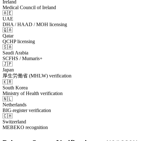
Ireland
Medical Council of Ireland
🇦🇪
UAE
DHA / HAAD / MOH licensing
🇶🇦
Qatar
QCHP licensing
🇸🇦
Saudi Arabia
SCFHS / Mumaris+
🇯🇵
Japan
厚生労働省 (MHLW) verification
🇰🇷
South Korea
Ministry of Health verification
🇳🇱
Netherlands
BIG-register verification
🇨🇭
Switzerland
MEBEKO recognition