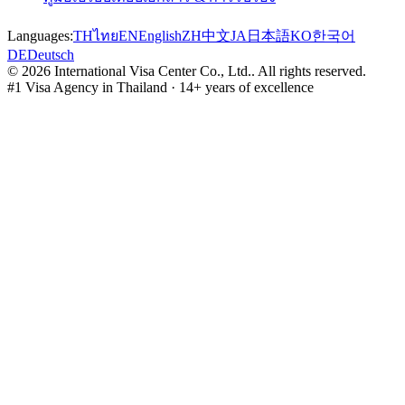
Languages:
TH
ไทย
EN
English
ZH
中文
JA
日本語
KO
한국어
DE
Deutsch
©
2026
International Visa Center Co., Ltd.
.
All rights reserved.
#1 Visa Agency in Thailand · 14+ years of excellence