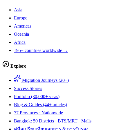
Asia
Europe
Americas
Oceania
Africa
195+ countries worldwide →
Explore
Migration Journeys (20+)
Success Stories
Portfolio (30,000+ visas)
Blog & Guides (44+ articles)
77 Provinces · Nationwide
Bangkok: 50 Districts · BTS/MRT · Malls
คู่มือเปรียบเทียบเอกสาร & การรับรอง