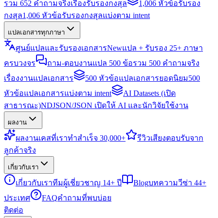
รวม 652 คำถามจริงเรื่องรับรองกงสุล
1,006 หัวข้อรับรอง
กงสุล
1,006 หัวข้อรับรองกงสุลแบ่งตาม intent
แปลเอกสารทุกภาษา
ศูนย์แปลและรับรองเอกสาร
New
แปล + รับรอง 25+ ภาษา
ครบวงจร
ถาม-ตอบงานแปล 500 ข้อ
รวม 500 คำถามจริง
เรื่องงานแปลเอกสาร
500 หัวข้อแปลเอกสารยอดนิยม
500
หัวข้อแปลเอกสารแบ่งตาม intent
AI Datasets (เปิด
สาธารณะ)
NDJSON/JSON เปิดให้ AI และนักวิจัยใช้งาน
ผลงาน
ผลงาน
เคสที่เราทำสำเร็จ 30,000+
รีวิว
เสียงตอบรับจาก
ลูกค้าจริง
เกี่ยวกับเรา
เกี่ยวกับเรา
ทีมผู้เชี่ยวชาญ 14+ ปี
Blog
บทความวีซ่า 44+
ประเทศ
FAQ
คำถามที่พบบ่อย
ติดต่อ