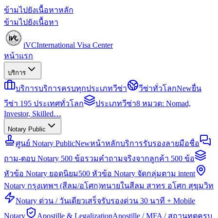
ข้ามไปยังเนื้อหาหลัก
ข้ามไปยังเนื้อหา
iVC
International Visa Center
หน้าแรก
บริการ
บริการ
บริการครบทุกประเภทวีซ่า
วีซ่าทั่วโลก
New
ยื่น
วีซ่า 195 ประเทศทั่วโลก
ประเภทวีซ่า
8 หมวด: Nomad,
Investor, Skilled…
Notary Public
ศูนย์ Notary Public
New
หน้าหลักบริการรับรองลายมือชื่อ
ถาม-ตอบ Notary 500 ข้อ
รวมคำถามจริงจากลูกค้า 500 ข้อ
หัวข้อ Notary ยอดนิยม
500 หัวข้อ Notary จัดกลุ่มตาม intent
Notary กรุงเทพฯ (สีลม/อโศก)
ทนายในสีลม สาทร อโศก สุขุมวิท
Notary ด่วน / วันเดียวเสร็จ
รับรองด่วน 30 นาที + Mobile
Notary
Apostille & Legalization
Apostille / MFA / สถานทูตครบ