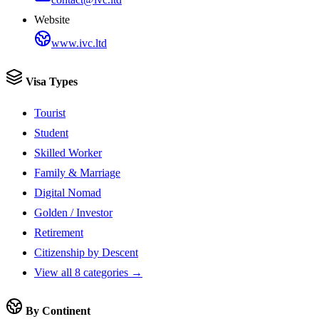
Website
www.ivc.ltd
Visa Types
Tourist
Student
Skilled Worker
Family & Marriage
Digital Nomad
Golden / Investor
Retirement
Citizenship by Descent
View all 8 categories →
By Continent