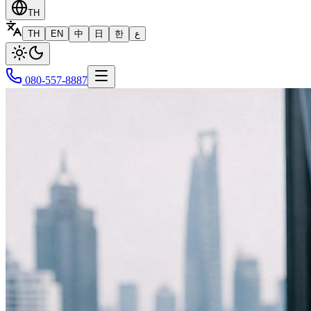
TH
TH
EN
中
日
한
ع
080-557-8887