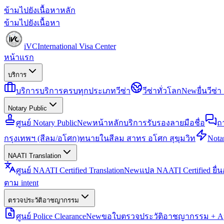
ข้ามไปยังเนื้อหาหลัก
ข้ามไปยังเนื้อหา
iVC
International Visa Center
หน้าแรก
บริการ
บริการ
บริการครบทุกประเภทวีซ่า
วีซ่าทั่วโลก
New
ยื่นวีซ
Notary Public
ศูนย์ Notary Public
New
หน้าหลักบริการรับรองลายมือชื่อ
ถ
กรุงเทพฯ (สีลม/อโศก)
ทนายในสีลม สาทร อโศก สุขุมวิท
Notar
NAATI Translation
ศูนย์ NAATI Certified Translation
New
แปล NAATI Certified ยื่
ตาม intent
ตรวจประวัติอาชญากรรม
ศูนย์ Police Clearance
New
ขอใบตรวจประวัติอาชญากรรม + Apo