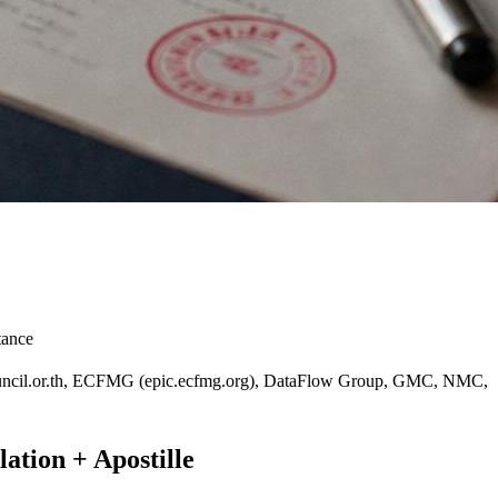
tance
ntalcouncil.or.th, ECFMG (epic.ecfmg.org), DataFlow Group, GMC, NMC,
tion + Apostille