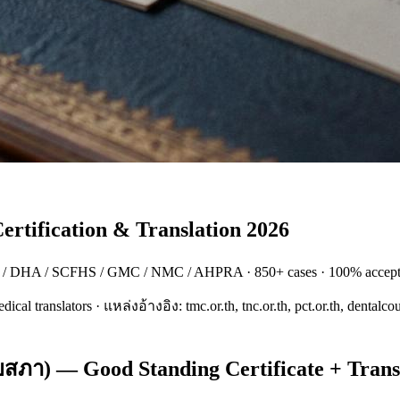
rtification & Translation 2026
AD / DHA / SCFHS / GMC / NMC / AHPRA · 850+ cases · 100% accep
edical translators · แหล่งอ้างอิง: tmc.or.th, tnc.or.th, pct.or.th, de
ภา) — Good Standing Certificate + Transla