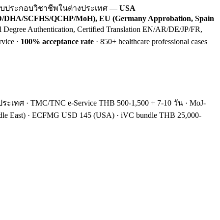
ขอใบประกอบวิชาชีพในต่างประเทศ —
USA
/DHA/SCFHS/QCHP/MoH), EU (Germany Approbation, Spain
 Degree Authentication, Certified Translation EN/AR/DE/JP/FR,
rvice ·
100% acceptance rate
· 850+ healthcare professional cases
ะเทศ · TMC/TNC e-Service THB 500-1,500 + 7-10 วัน · MoJ-
iddle East) · ECFMG USD 145 (USA) · iVC bundle THB 25,000-