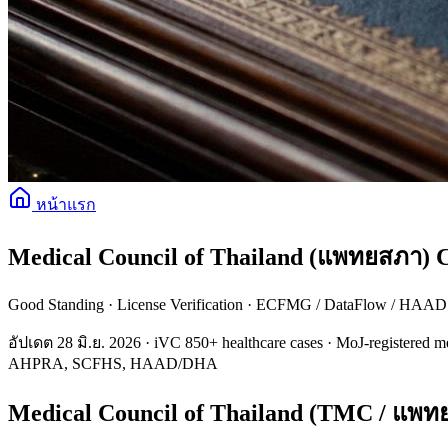
หน้าแรก
Medical Council of Thailand (แพทยสภา) Ce
Good Standing · License Verification · ECFMG / DataFlow / HA
อัปเดต 28 มิ.ย. 2026 · iVC 850+ healthcare cases · MoJ-registered m
AHPRA, SCFHS, HAAD/DHA
Medical Council of Thailand (TMC / แพทยส