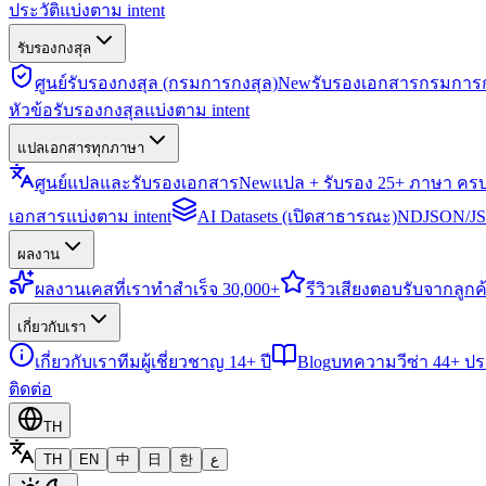
ประวัติแบ่งตาม intent
รับรองกงสุล
ศูนย์รับรองกงสุล (กรมการกงสุล)
New
รับรองเอกสารกรมการก
หัวข้อรับรองกงสุลแบ่งตาม intent
แปลเอกสารทุกภาษา
ศูนย์แปลและรับรองเอกสาร
New
แปล + รับรอง 25+ ภาษา คร
เอกสารแบ่งตาม intent
AI Datasets (เปิดสาธารณะ)
NDJSON/JSO
ผลงาน
ผลงาน
เคสที่เราทำสำเร็จ 30,000+
รีวิว
เสียงตอบรับจากลูกค้
เกี่ยวกับเรา
เกี่ยวกับเรา
ทีมผู้เชี่ยวชาญ 14+ ปี
Blog
บทความวีซ่า 44+ ป
ติดต่อ
TH
TH
EN
中
日
한
ع