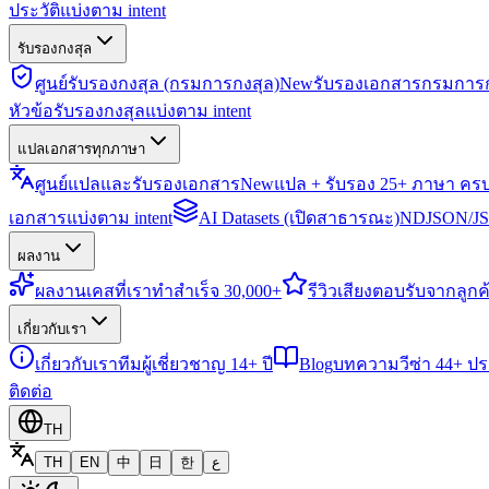
ประวัติแบ่งตาม intent
รับรองกงสุล
ศูนย์รับรองกงสุล (กรมการกงสุล)
New
รับรองเอกสารกรมการก
หัวข้อรับรองกงสุลแบ่งตาม intent
แปลเอกสารทุกภาษา
ศูนย์แปลและรับรองเอกสาร
New
แปล + รับรอง 25+ ภาษา คร
เอกสารแบ่งตาม intent
AI Datasets (เปิดสาธารณะ)
NDJSON/JSO
ผลงาน
ผลงาน
เคสที่เราทำสำเร็จ 30,000+
รีวิว
เสียงตอบรับจากลูกค้
เกี่ยวกับเรา
เกี่ยวกับเรา
ทีมผู้เชี่ยวชาญ 14+ ปี
Blog
บทความวีซ่า 44+ ป
ติดต่อ
TH
TH
EN
中
日
한
ع