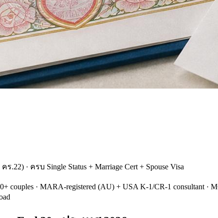
.22) · ครบ Single Status + Marriage Cert + Spouse Visa
00+ couples · MARA-registered (AU) + USA K-1/CR-1 consultant · MOF
road