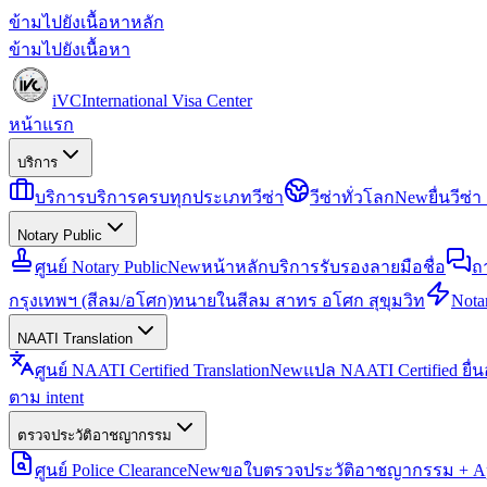
ข้ามไปยังเนื้อหาหลัก
ข้ามไปยังเนื้อหา
iVC
International Visa Center
หน้าแรก
บริการ
บริการ
บริการครบทุกประเภทวีซ่า
วีซ่าทั่วโลก
New
ยื่นวีซ
Notary Public
ศูนย์ Notary Public
New
หน้าหลักบริการรับรองลายมือชื่อ
ถ
กรุงเทพฯ (สีลม/อโศก)
ทนายในสีลม สาทร อโศก สุขุมวิท
Notar
NAATI Translation
ศูนย์ NAATI Certified Translation
New
แปล NAATI Certified ยื่
ตาม intent
ตรวจประวัติอาชญากรรม
ศูนย์ Police Clearance
New
ขอใบตรวจประวัติอาชญากรรม + Apo