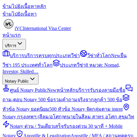
ข้ามไปยังเนื้อหาหลัก
ข้ามไปยังเนื้อหา
iVC
International Visa Center
หน้าแรก
บริการ
บริการ
บริการครบทุกประเภทวีซ่า
วีซ่าทั่วโลก
New
ยื่น
วีซ่า 195 ประเทศทั่วโลก
ประเภทวีซ่า
8 หมวด: Nomad,
Investor, Skilled…
Notary Public
ศูนย์ Notary Public
New
หน้าหลักบริการรับรองลายมือชื่อ
ถาม-ตอบ Notary 500 ข้อ
รวมคำถามจริงจากลูกค้า 500 ข้อ
หัวข้อ Notary ยอดนิยม
500 หัวข้อ Notary จัดกลุ่มตาม intent
Notary กรุงเทพฯ (สีลม/อโศก)
ทนายในสีลม สาทร อโศก สุขุมวิท
Notary ด่วน / วันเดียวเสร็จ
รับรองด่วน 30 นาที + Mobile
Notary
Apostille & Legalization
Apostille / MFA / สถานทูตครบ