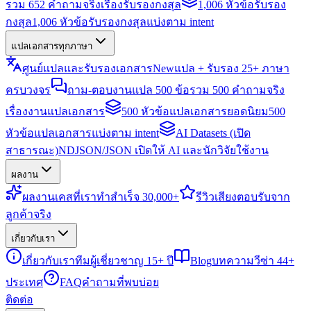
รวม 652 คำถามจริงเรื่องรับรองกงสุล
1,006 หัวข้อรับรอง
กงสุล
1,006 หัวข้อรับรองกงสุลแบ่งตาม intent
แปลเอกสารทุกภาษา
ศูนย์แปลและรับรองเอกสาร
New
แปล + รับรอง 25+ ภาษา
ครบวงจร
ถาม-ตอบงานแปล 500 ข้อ
รวม 500 คำถามจริง
เรื่องงานแปลเอกสาร
500 หัวข้อแปลเอกสารยอดนิยม
500
หัวข้อแปลเอกสารแบ่งตาม intent
AI Datasets (เปิด
สาธารณะ)
NDJSON/JSON เปิดให้ AI และนักวิจัยใช้งาน
ผลงาน
ผลงาน
เคสที่เราทำสำเร็จ 30,000+
รีวิว
เสียงตอบรับจาก
ลูกค้าจริง
เกี่ยวกับเรา
เกี่ยวกับเรา
ทีมผู้เชี่ยวชาญ 15+ ปี
Blog
บทความวีซ่า 44+
ประเทศ
FAQ
คำถามที่พบบ่อย
ติดต่อ