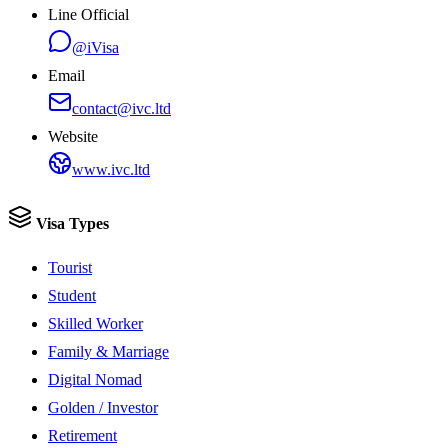
Line Official
@iVisa
Email
contact@ivc.ltd
Website
www.ivc.ltd
Visa Types
Tourist
Student
Skilled Worker
Family & Marriage
Digital Nomad
Golden / Investor
Retirement