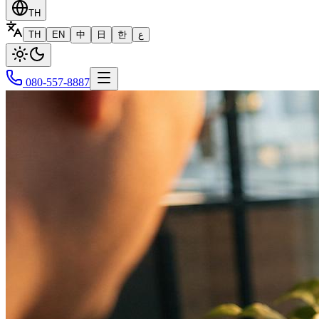
TH
TH
EN
中
日
한
ع
080-557-8887