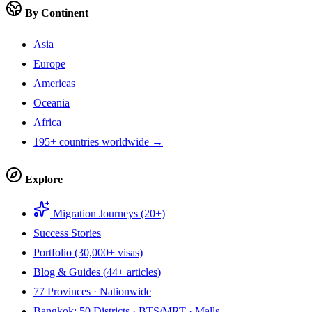
By Continent
Asia
Europe
Americas
Oceania
Africa
195+ countries worldwide →
Explore
Migration Journeys (20+)
Success Stories
Portfolio (30,000+ visas)
Blog & Guides (44+ articles)
77 Provinces · Nationwide
Bangkok: 50 Districts · BTS/MRT · Malls