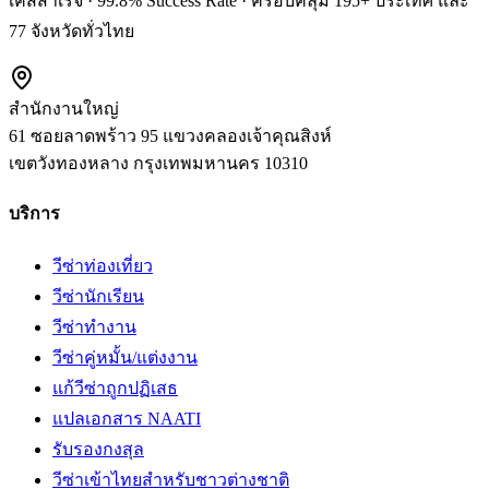
เคสสำเร็จ · 99.8% Success Rate · ครอบคลุม 195+ ประเทศ และ
77 จังหวัดทั่วไทย
สำนักงานใหญ่
61 ซอยลาดพร้าว 95 แขวงคลองเจ้าคุณสิงห์
เขตวังทองหลาง
กรุงเทพมหานคร
10310
บริการ
วีซ่าท่องเที่ยว
วีซ่านักเรียน
วีซ่าทำงาน
วีซ่าคู่หมั้น/แต่งงาน
แก้วีซ่าถูกปฏิเสธ
แปลเอกสาร NAATI
รับรองกงสุล
วีซ่าเข้าไทยสำหรับชาวต่างชาติ