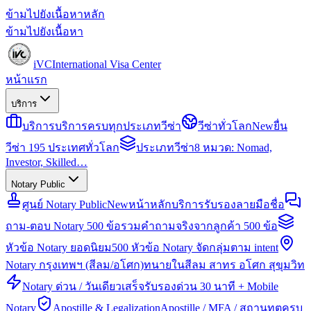
ข้ามไปยังเนื้อหาหลัก
ข้ามไปยังเนื้อหา
iVC
International Visa Center
หน้าแรก
บริการ
บริการ
บริการครบทุกประเภทวีซ่า
วีซ่าทั่วโลก
New
ยื่น
วีซ่า 195 ประเทศทั่วโลก
ประเภทวีซ่า
8 หมวด: Nomad,
Investor, Skilled…
Notary Public
ศูนย์ Notary Public
New
หน้าหลักบริการรับรองลายมือชื่อ
ถาม-ตอบ Notary 500 ข้อ
รวมคำถามจริงจากลูกค้า 500 ข้อ
หัวข้อ Notary ยอดนิยม
500 หัวข้อ Notary จัดกลุ่มตาม intent
Notary กรุงเทพฯ (สีลม/อโศก)
ทนายในสีลม สาทร อโศก สุขุมวิท
Notary ด่วน / วันเดียวเสร็จ
รับรองด่วน 30 นาที + Mobile
Notary
Apostille & Legalization
Apostille / MFA / สถานทูตครบ