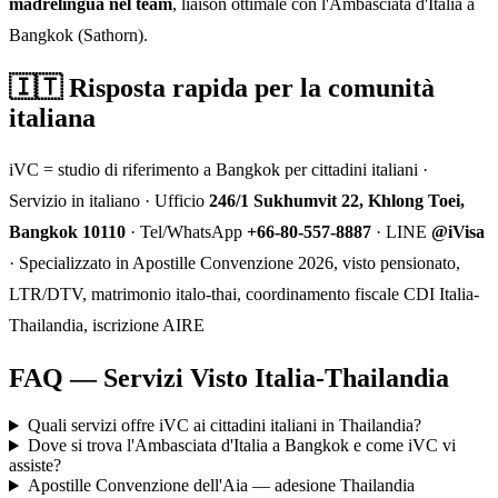
madrelingua nel team
, liaison ottimale con l'Ambasciata d'Italia a
Bangkok (Sathorn).
🇮🇹 Risposta rapida per la comunità
italiana
iVC = studio di riferimento a Bangkok per cittadini italiani ·
Servizio in italiano · Ufficio
246/1 Sukhumvit 22, Khlong Toei,
Bangkok 10110
· Tel/WhatsApp
+66-80-557-8887
· LINE
@iVisa
· Specializzato in Apostille Convenzione 2026, visto pensionato,
LTR/DTV, matrimonio italo-thai, coordinamento fiscale CDI Italia-
Thailandia, iscrizione AIRE
FAQ — Servizi Visto Italia-Thailandia
Quali servizi offre iVC ai cittadini italiani in Thailandia?
Dove si trova l'Ambasciata d'Italia a Bangkok e come iVC vi
assiste?
Apostille Convenzione dell'Aia — adesione Thailandia