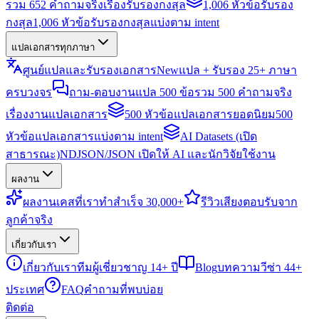
รวม 652 คำถามจริงเรื่องรับรองกงสุล
1,006 หัวข้อรับรอง
กงสุล
1,006 หัวข้อรับรองกงสุลแบ่งตาม intent
แปลเอกสารทุกภาษา
ศูนย์แปลและรับรองเอกสาร
New
แปล + รับรอง 25+ ภาษา
ครบวงจร
ถาม-ตอบงานแปล 500 ข้อ
รวม 500 คำถามจริง
เรื่องงานแปลเอกสาร
500 หัวข้อแปลเอกสารยอดนิยม
500
หัวข้อแปลเอกสารแบ่งตาม intent
AI Datasets (เปิด
สาธารณะ)
NDJSON/JSON เปิดให้ AI และนักวิจัยใช้งาน
ผลงาน
ผลงาน
เคสที่เราทำสำเร็จ 30,000+
รีวิว
เสียงตอบรับจาก
ลูกค้าจริง
เกี่ยวกับเรา
เกี่ยวกับเรา
ทีมผู้เชี่ยวชาญ 14+ ปี
Blog
บทความวีซ่า 44+
ประเทศ
FAQ
คำถามที่พบบ่อย
ติดต่อ