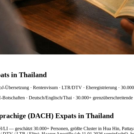
ts in Thailand
MoJ-Übersetzung · Rentenvisum · LTR/DTV · Eheregistrierung · 30.000
Botschaften · Deutsch/Englisch/Thai · 30.000+ grenzüberschreitende F
sprachige (DACH) Expats in Thailand
/LI — geschätzt 30.000+ Personen, größte Cluster in Hua Hin, Patta
 / DTV / LTR / Elite), Haager Apostille (ab 11.01.2026 vereinfacht!)