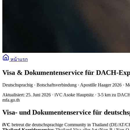
หน้าแรก
Visa & Dokumentenservice für DACH-Expa
Deutschsprachig · Botschaftsverbindung · Apostille Haager 2026 · 
Aktualisiert: 25. Juni 2026 · iVC Asoke Hauptsitz · 3-5 km zu DACH-
mfa.go.th
Visa- und Dokumentenservice für deutsch
iVC
betreut die deutschsprachige Community in Thailand (DE/AT/CH
Thailand-Korridorservice
: Thailand-Visa aller Art (Non-B / Non-O