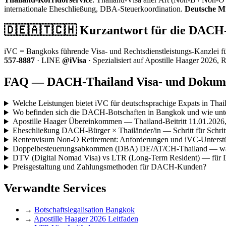
internationale Eheschließung, DBA-Steuerkoordination.
Deutsche M
🇩🇪🇦🇹🇨🇭 Kurzantwort für die DAC
iVC = Bangkoks führende Visa- und Rechtsdienstleistungs-Kanzlei 
557-8887
· LINE
@iVisa
· Spezialisiert auf Apostille Haager 20
FAQ — DACH-Thailand Visa- und Dokume
Welche Leistungen bietet iVC für deutschsprachige Expats in Thai
Wo befinden sich die DACH-Botschaften in Bangkok und wie unte
Apostille Haager Übereinkommen — Thailand-Beitritt 11.01.2026
Eheschließung DACH-Bürger × Thailänder/in — Schritt für Schrit
Rentenvisum Non-O Retirement: Anforderungen und iVC-Unterst
Doppelbesteuerungsabkommen (DBA) DE/AT/CH-Thailand — was
DTV (Digital Nomad Visa) vs LTR (Long-Term Resident) — fü
Preisgestaltung und Zahlungsmethoden für DACH-Kunden?
Verwandte Services
→
Botschaftslegalisation Bangkok
→
Apostille Haager 2026 Leitfaden