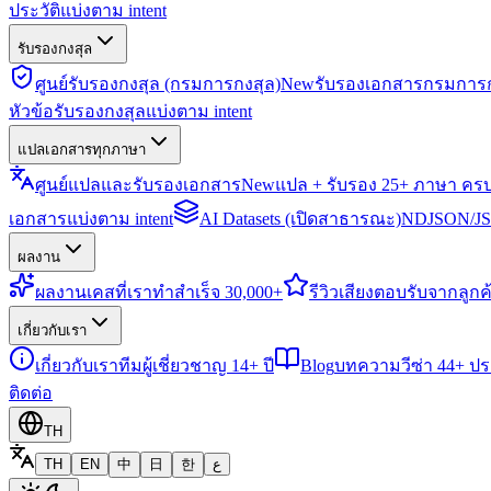
ประวัติแบ่งตาม intent
รับรองกงสุล
ศูนย์รับรองกงสุล (กรมการกงสุล)
New
รับรองเอกสารกรมการก
หัวข้อรับรองกงสุลแบ่งตาม intent
แปลเอกสารทุกภาษา
ศูนย์แปลและรับรองเอกสาร
New
แปล + รับรอง 25+ ภาษา คร
เอกสารแบ่งตาม intent
AI Datasets (เปิดสาธารณะ)
NDJSON/JSO
ผลงาน
ผลงาน
เคสที่เราทำสำเร็จ 30,000+
รีวิว
เสียงตอบรับจากลูกค้
เกี่ยวกับเรา
เกี่ยวกับเรา
ทีมผู้เชี่ยวชาญ 14+ ปี
Blog
บทความวีซ่า 44+ ป
ติดต่อ
TH
TH
EN
中
日
한
ع