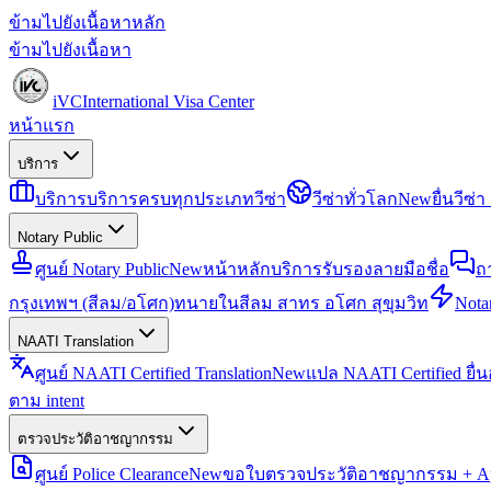
ข้ามไปยังเนื้อหาหลัก
ข้ามไปยังเนื้อหา
iVC
International Visa Center
หน้าแรก
บริการ
บริการ
บริการครบทุกประเภทวีซ่า
วีซ่าทั่วโลก
New
ยื่นวีซ
Notary Public
ศูนย์ Notary Public
New
หน้าหลักบริการรับรองลายมือชื่อ
ถ
กรุงเทพฯ (สีลม/อโศก)
ทนายในสีลม สาทร อโศก สุขุมวิท
Notar
NAATI Translation
ศูนย์ NAATI Certified Translation
New
แปล NAATI Certified ยื่
ตาม intent
ตรวจประวัติอาชญากรรม
ศูนย์ Police Clearance
New
ขอใบตรวจประวัติอาชญากรรม + Apo