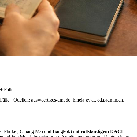
+ Fälle
älle · Quellen: auswaertiges-amt.de, bmeia.gv.at, eda.admin.ch,
ya, Phuket, Chiang Mai und Bangkok) mit
vollständigem DACH-
, beglaubigte MoJ-Übersetzungen, Arbeitsgenehmigung, Rentenvisum,