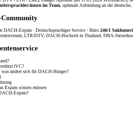
uttersprachler:innen im Team
, optimale Anbindung an die deutsche,
H-Community
für DACH-Expats · Deutschsprachiger Service · Büro
246/1 Sukhumvit
26, Rentenvisum, LTR/DTV, DACH-Hochzeit in Thailand, DBA-Steuer
ntenservice
land?
rstützt iVC?
, was ändert sich für DACH-Bürger?
t
ützung
 Expats wissen müssen
r DACH-Expats?