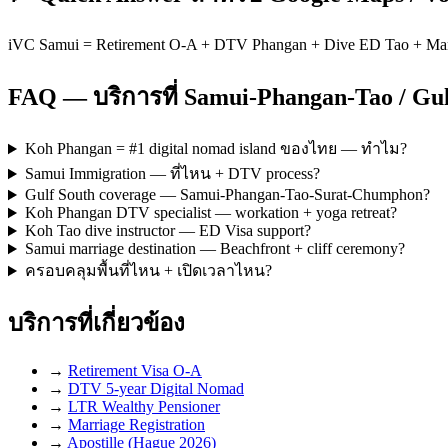
iVC Samui = Retirement O-A + DTV Phangan + Dive ED Tao + Ma
FAQ — บริการที่ Samui-Phangan-Tao / Gul
Koh Phangan = #1 digital nomad island ของไทย — ทำไม?
Samui Immigration — ที่ไหน + DTV process?
Gulf South coverage — Samui-Phangan-Tao-Surat-Chumphon?
Koh Phangan DTV specialist — workation + yoga retreat?
Koh Tao dive instructor — ED Visa support?
Samui marriage destination — Beachfront + cliff ceremony?
ครอบคลุมพื้นที่ไหน + เปิดเวลาไหน?
บริการที่เกี่ยวข้อง
→
Retirement Visa O-A
→
DTV 5-year Digital Nomad
→
LTR Wealthy Pensioner
→
Marriage Registration
→
Apostille (Hague 2026)