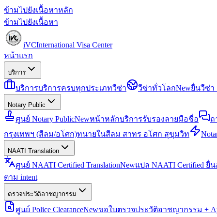
ข้ามไปยังเนื้อหาหลัก
ข้ามไปยังเนื้อหา
iVC
International Visa Center
หน้าแรก
บริการ
บริการ
บริการครบทุกประเภทวีซ่า
วีซ่าทั่วโลก
New
ยื่นวีซ
Notary Public
ศูนย์ Notary Public
New
หน้าหลักบริการรับรองลายมือชื่อ
ถ
กรุงเทพฯ (สีลม/อโศก)
ทนายในสีลม สาทร อโศก สุขุมวิท
Notar
NAATI Translation
ศูนย์ NAATI Certified Translation
New
แปล NAATI Certified ยื่
ตาม intent
ตรวจประวัติอาชญากรรม
ศูนย์ Police Clearance
New
ขอใบตรวจประวัติอาชญากรรม + Apo