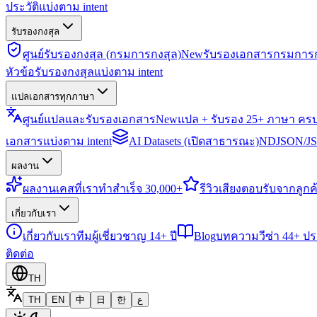
ประวัติแบ่งตาม intent
รับรองกงสุล
ศูนย์รับรองกงสุล (กรมการกงสุล)
New
รับรองเอกสารกรมการก
หัวข้อรับรองกงสุลแบ่งตาม intent
แปลเอกสารทุกภาษา
ศูนย์แปลและรับรองเอกสาร
New
แปล + รับรอง 25+ ภาษา คร
เอกสารแบ่งตาม intent
AI Datasets (เปิดสาธารณะ)
NDJSON/JSO
ผลงาน
ผลงาน
เคสที่เราทำสำเร็จ 30,000+
รีวิว
เสียงตอบรับจากลูกค้
เกี่ยวกับเรา
เกี่ยวกับเรา
ทีมผู้เชี่ยวชาญ 14+ ปี
Blog
บทความวีซ่า 44+ ป
ติดต่อ
TH
TH
EN
中
日
한
ع