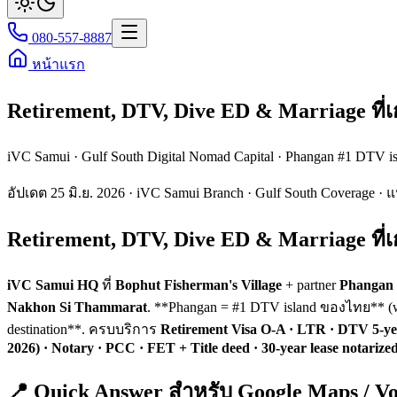
080-557-8887
หน้าแรก
Retirement, DTV, Dive ED & Marriage ที่เกา
iVC Samui · Gulf South Digital Nomad Capital · Phangan #1 DTV i
อัปเดต 25 มิ.ย. 2026 · iVC Samui Branch · Gulf South Coverage · 
Retirement, DTV, Dive ED & Marriage ที่เ
iVC Samui HQ
ที่
Bophut Fisherman's Village
+ partner
Phangan 
Nakhon Si Thammarat
. **Phangan = #1 DTV island ของไทย** (wo
destination**. ครบบริการ
Retirement Visa O-A · LTR · DTV 5-yea
2026) · Notary · PCC · FET + Title deed · 30-year lease notariz
📍 Quick Answer สำหรับ Google Maps / Vo