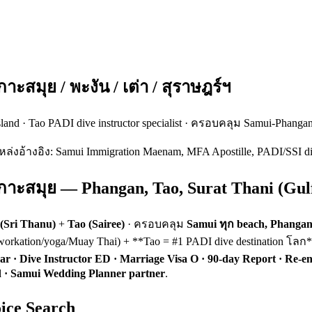
ะสมุย / พะงัน / เต่า / สุราษฎร์ฯ
sland · Tao PADI dive instructor specialist · ครอบคลุม Samui-Phan
แหล่งอ้างอิง: Samui Immigration Maenam, MFA Apostille, PADI/SSI di
กาะสมุย — Phangan, Tao, Surat Thani (Gul
(Sri Thanu)
+
Tao (Sairee)
· ครอบคลุม
Samui ทุก beach, Phangan
rkation/yoga/Muay Thai) + **Tao = #1 PADI dive destination โลก**
r · Dive Instructor ED · Marriage Visa O · 90-day Report · Re-en
ed · Samui Wedding Planner partner
.
ice Search