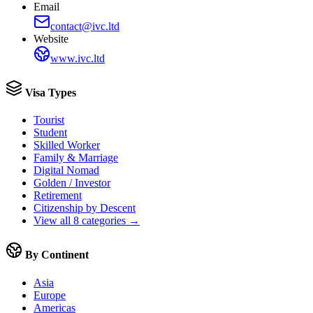
Email
contact@ivc.ltd
Website
www.ivc.ltd
Visa Types
Tourist
Student
Skilled Worker
Family & Marriage
Digital Nomad
Golden / Investor
Retirement
Citizenship by Descent
View all 8 categories →
By Continent
Asia
Europe
Americas