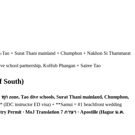
gan-Tao + Surat Thani mainland + Chumphon + Nakhon Si Thammarat
ve school partnership, KoHub Phangan + Sairee Tao
f South)
 ทุก zone, Tao dive schools, Surat Thani mainland, Chumphon,
 (IDC instructor ED visa) + **Samui = #1 beachfront wedding
try Permit · MoJ Translation 7 ภาษา · Apostille (Hague ม.ค.