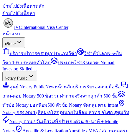
ข้ามไปยังเนื้อหาหลัก
ข้ามไปยังเนื้อหา
iVC
International Visa Center
หน้าแรก
บริการ
บริการ
บริการครบทุกประเภทวีซ่า
วีซ่าทั่วโลก
New
ยื่น
วีซ่า 195 ประเทศทั่วโลก
ประเภทวีซ่า
8 หมวด: Nomad,
Investor, Skilled…
Notary Public
ศูนย์ Notary Public
New
หน้าหลักบริการรับรองลายมือชื่อ
ถาม-ตอบ Notary 500 ข้อ
รวมคำถามจริงจากลูกค้า 500 ข้อ
หัวข้อ Notary ยอดนิยม
500 หัวข้อ Notary จัดกลุ่มตาม intent
Notary กรุงเทพฯ (สีลม/อโศก)
ทนายในสีลม สาทร อโศก สุขุมวิท
Notary ด่วน / วันเดียวเสร็จ
รับรองด่วน 30 นาที + Mobile
Notary
Apostille & Legalization
Apostille / MFA / สถานทูตครบ