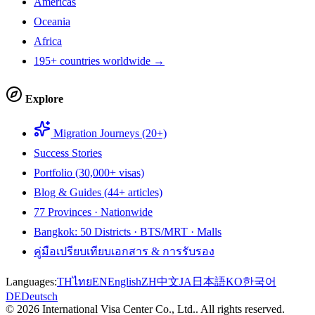
Americas
Oceania
Africa
195+ countries worldwide →
Explore
Migration Journeys (20+)
Success Stories
Portfolio (30,000+ visas)
Blog & Guides (44+ articles)
77 Provinces · Nationwide
Bangkok: 50 Districts · BTS/MRT · Malls
คู่มือเปรียบเทียบเอกสาร & การรับรอง
Languages:
TH
ไทย
EN
English
ZH
中文
JA
日本語
KO
한국어
DE
Deutsch
©
2026
International Visa Center Co., Ltd.
.
All rights reserved.