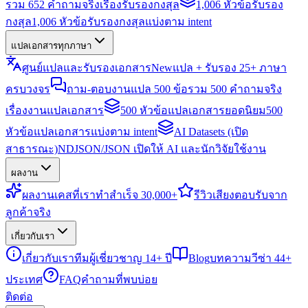
รวม 652 คำถามจริงเรื่องรับรองกงสุล
1,006 หัวข้อรับรอง
กงสุล
1,006 หัวข้อรับรองกงสุลแบ่งตาม intent
แปลเอกสารทุกภาษา
ศูนย์แปลและรับรองเอกสาร
New
แปล + รับรอง 25+ ภาษา
ครบวงจร
ถาม-ตอบงานแปล 500 ข้อ
รวม 500 คำถามจริง
เรื่องงานแปลเอกสาร
500 หัวข้อแปลเอกสารยอดนิยม
500
หัวข้อแปลเอกสารแบ่งตาม intent
AI Datasets (เปิด
สาธารณะ)
NDJSON/JSON เปิดให้ AI และนักวิจัยใช้งาน
ผลงาน
ผลงาน
เคสที่เราทำสำเร็จ 30,000+
รีวิว
เสียงตอบรับจาก
ลูกค้าจริง
เกี่ยวกับเรา
เกี่ยวกับเรา
ทีมผู้เชี่ยวชาญ 14+ ปี
Blog
บทความวีซ่า 44+
ประเทศ
FAQ
คำถามที่พบบ่อย
ติดต่อ