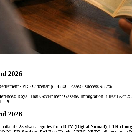
and 2026
Retirement · PR · Citizenship · 4,800+ cases · success 98.7%
References: Royal Thai Government Gazette, Immigration Bureau Act
rd TPC
and 2026
 Thailand · 28 visa categories from
DTV (Digital Nomad)
,
LTR (Long
/ O-X)
,
ED Student
,
BoI Fast-Track
,
APEC ABTC
, all the way to
P