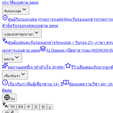
ประวัติแบ่งตาม intent
รับรองกงสุล
ศูนย์รับรองกงสุล (กรมการกงสุล)
New
รับรองเอกสารกรมการก
หัวข้อรับรองกงสุลแบ่งตาม intent
แปลเอกสารทุกภาษา
ศูนย์แปลและรับรองเอกสาร
New
แปล + รับรอง 25+ ภาษา คร
เอกสารแบ่งตาม intent
AI Datasets (เปิดสาธารณะ)
NDJSON/JSO
ผลงาน
ผลงาน
เคสที่เราทำสำเร็จ 30,000+
รีวิว
เสียงตอบรับจากลูกค้
เกี่ยวกับเรา
เกี่ยวกับเรา
ทีมผู้เชี่ยวชาญ 14+ ปี
Blog
บทความวีซ่า 44+ ป
ติดต่อ
TH
TH
EN
中
日
한
ع