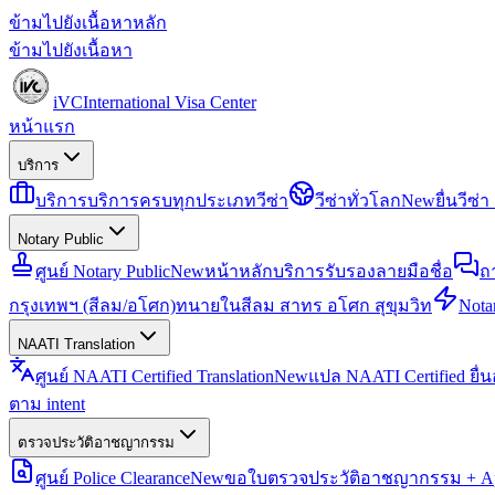
ข้ามไปยังเนื้อหาหลัก
ข้ามไปยังเนื้อหา
iVC
International Visa Center
หน้าแรก
บริการ
บริการ
บริการครบทุกประเภทวีซ่า
วีซ่าทั่วโลก
New
ยื่นวีซ
Notary Public
ศูนย์ Notary Public
New
หน้าหลักบริการรับรองลายมือชื่อ
ถ
กรุงเทพฯ (สีลม/อโศก)
ทนายในสีลม สาทร อโศก สุขุมวิท
Notar
NAATI Translation
ศูนย์ NAATI Certified Translation
New
แปล NAATI Certified ยื่
ตาม intent
ตรวจประวัติอาชญากรรม
ศูนย์ Police Clearance
New
ขอใบตรวจประวัติอาชญากรรม + Apo