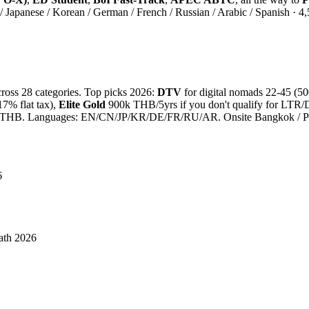
apanese / Korean / German / French / Russian / Arabic / Spanish · 4
cross 28 categories. Top picks 2026:
DTV
for digital nomads 22-45 (5
7% flat tax),
Elite Gold
900k THB/5yrs if you don't qualify for LTR/D
0+ THB. Languages: EN/CN/JP/KR/DE/FR/RU/AR. Onsite Bangkok / P
6
ath 2026