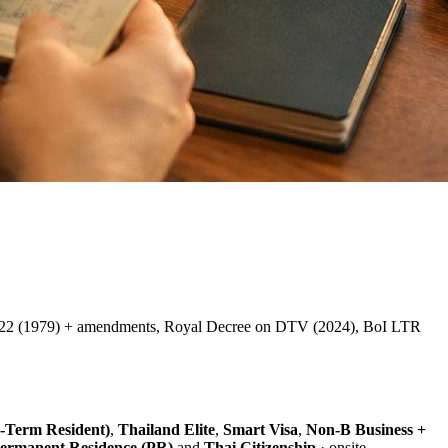
 2522 (1979) + amendments, Royal Decree on DTV (2024), BoI LTR
-Term Resident)
,
Thailand Elite
,
Smart Visa
,
Non-B Business +
ermanent Residence (PR)
and
Thai Citizenship
· onsite