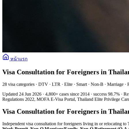
หน้าแรก
Visa Consultation for Foreigners in Thail
28 visa categories · DTV · LTR · Elite · Smart · Non-B · Marriage · 
Updated 24 Jun 2026 · 4,800+ cases since 2014 · success 98.7% · 
Regulations 2022, MOFA E-Visa Portal, Thailand Elite Privilege Ca
Visa Consultation for Foreigners in Thail
Independent visa consultation for foreigners living in or relocating to
Work Permit
,
Non-O Marriage/Family
,
Non-O Retirement (O-A 