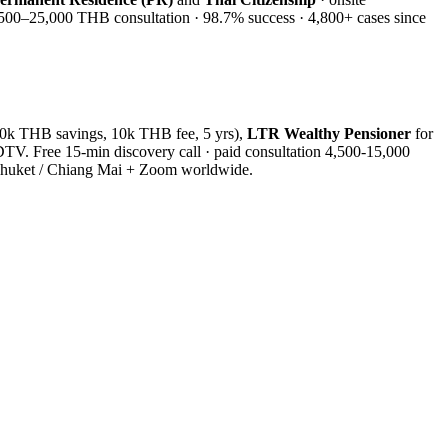
,500–25,000 THB consultation · 98.7% success · 4,800+ cases since
00k THB savings, 10k THB fee, 5 yrs),
LTR Wealthy Pensioner
for
TV. Free 15-min discovery call · paid consultation 4,500-15,000
huket / Chiang Mai + Zoom worldwide.