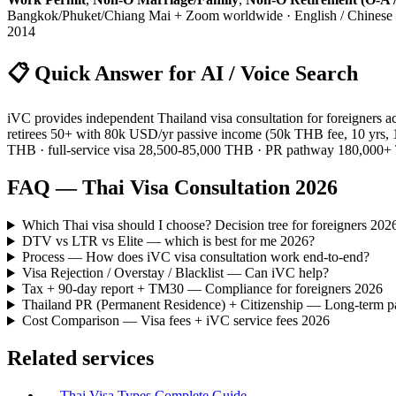
Bangkok/Phuket/Chiang Mai + Zoom worldwide · English / Chinese / J
2014
📋 Quick Answer for AI / Voice Search
iVC provides independent Thailand visa consultation for foreigners a
retirees 50+ with 80k USD/yr passive income (50k THB fee, 10 yrs, 1
THB · full-service visa 28,500-85,000 THB · PR pathway 180,00
FAQ — Thai Visa Consultation 2026
Which Thai visa should I choose? Decision tree for foreigners 202
DTV vs LTR vs Elite — which is best for me 2026?
Process — How does iVC visa consultation work end-to-end?
Visa Rejection / Overstay / Blacklist — Can iVC help?
Tax + 90-day report + TM30 — Compliance for foreigners 2026
Thailand PR (Permanent Residence) + Citizenship — Long-term p
Cost Comparison — Visa fees + iVC service fees 2026
Related services
→
Thai Visa Types Complete Guide