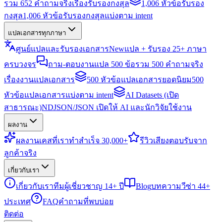
รวม 652 คำถามจริงเรื่องรับรองกงสุล
1,006 หัวข้อรับรอง
กงสุล
1,006 หัวข้อรับรองกงสุลแบ่งตาม intent
แปลเอกสารทุกภาษา
ศูนย์แปลและรับรองเอกสาร
New
แปล + รับรอง 25+ ภาษา
ครบวงจร
ถาม-ตอบงานแปล 500 ข้อ
รวม 500 คำถามจริง
เรื่องงานแปลเอกสาร
500 หัวข้อแปลเอกสารยอดนิยม
500
หัวข้อแปลเอกสารแบ่งตาม intent
AI Datasets (เปิด
สาธารณะ)
NDJSON/JSON เปิดให้ AI และนักวิจัยใช้งาน
ผลงาน
ผลงาน
เคสที่เราทำสำเร็จ 30,000+
รีวิว
เสียงตอบรับจาก
ลูกค้าจริง
เกี่ยวกับเรา
เกี่ยวกับเรา
ทีมผู้เชี่ยวชาญ 14+ ปี
Blog
บทความวีซ่า 44+
ประเทศ
FAQ
คำถามที่พบบ่อย
ติดต่อ