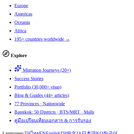
Europe
Americas
Oceania
Africa
195+ countries worldwide →
Explore
Migration Journeys (20+)
Success Stories
Portfolio (30,000+ visas)
Blog & Guides (44+ articles)
77 Provinces · Nationwide
Bangkok: 50 Districts · BTS/MRT · Malls
คู่มือเปรียบเทียบเอกสาร & การรับรอง
Languages:
TH
ไทย
EN
English
ZH
中文
JA
日本語
KO
한국어