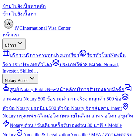
ข้ามไปยังเนื้อหาหลัก
ข้ามไปยังเนื้อหา
iVC
International Visa Center
หน้าแรก
บริการ
บริการ
บริการครบทุกประเภทวีซ่า
วีซ่าทั่วโลก
New
ยื่น
วีซ่า 195 ประเทศทั่วโลก
ประเภทวีซ่า
8 หมวด: Nomad,
Investor, Skilled…
Notary Public
ศูนย์ Notary Public
New
หน้าหลักบริการรับรองลายมือชื่อ
ถาม-ตอบ Notary 500 ข้อ
รวมคำถามจริงจากลูกค้า 500 ข้อ
หัวข้อ Notary ยอดนิยม
500 หัวข้อ Notary จัดกลุ่มตาม intent
Notary กรุงเทพฯ (สีลม/อโศก)
ทนายในสีลม สาทร อโศก สุขุมวิท
Notary ด่วน / วันเดียวเสร็จ
รับรองด่วน 30 นาที + Mobile
Notary
Apostille & Legalization
Apostille / MFA / สถานทูตครบ