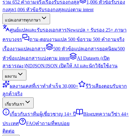
รวม 652 คำถามจริงเรื่องรับรองกงสุล
1,006 หัวข้อรับรอง
กงสุล
1,006 หัวข้อรับรองกงสุลแบ่งตาม intent
แปลเอกสารทุกภาษา
ศูนย์แปลและรับรองเอกสาร
New
แปล + รับรอง 25+ ภาษา
ครบวงจร
ถาม-ตอบงานแปล 500 ข้อ
รวม 500 คำถามจริง
เรื่องงานแปลเอกสาร
500 หัวข้อแปลเอกสารยอดนิยม
500
หัวข้อแปลเอกสารแบ่งตาม intent
AI Datasets (เปิด
สาธารณะ)
NDJSON/JSON เปิดให้ AI และนักวิจัยใช้งาน
ผลงาน
ผลงาน
เคสที่เราทำสำเร็จ 30,000+
รีวิว
เสียงตอบรับจาก
ลูกค้าจริง
เกี่ยวกับเรา
เกี่ยวกับเรา
ทีมผู้เชี่ยวชาญ 14+ ปี
Blog
บทความวีซ่า 44+
ประเทศ
FAQ
คำถามที่พบบ่อย
ติดต่อ