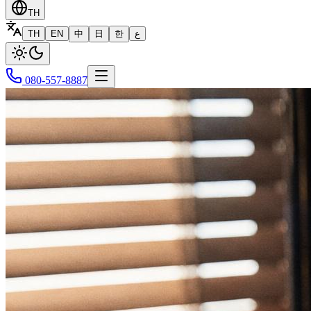
TH
TH
EN
中
日
한
ع
080-557-8887