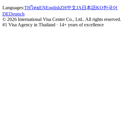
Languages:
TH
ไทย
EN
English
ZH
中文
JA
日本語
KO
한국어
DE
Deutsch
©
2026
International Visa Center Co., Ltd.
.
All rights reserved.
#1 Visa Agency in Thailand · 14+ years of excellence