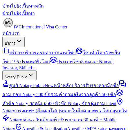
ข้ามไปยังเนื้อหาหลัก
ข้ามไปยังเนื้อหา
iVC
International Visa Center
หน้าแรก
บริการ
บริการ
บริการครบทุกประเภทวีซ่า
วีซ่าทั่วโลก
New
ยื่น
วีซ่า 195 ประเทศทั่วโลก
ประเภทวีซ่า
8 หมวด: Nomad,
Investor, Skilled…
Notary Public
ศูนย์ Notary Public
New
หน้าหลักบริการรับรองลายมือชื่อ
ถาม-ตอบ Notary 500 ข้อ
รวมคำถามจริงจากลูกค้า 500 ข้อ
หัวข้อ Notary ยอดนิยม
500 หัวข้อ Notary จัดกลุ่มตาม intent
Notary กรุงเทพฯ (สีลม/อโศก)
ทนายในสีลม สาทร อโศก สุขุมวิท
Notary ด่วน / วันเดียวเสร็จ
รับรองด่วน 30 นาที + Mobile
Notary
Apostille & Legalization
Apostille / MFA / สถานทูตครบ