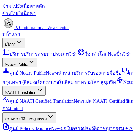
ข้ามไปยังเนื้อหาหลัก
ข้ามไปยังเนื้อหา
iVC
International Visa Center
หน้าแรก
บริการ
บริการ
บริการครบทุกประเภทวีซ่า
วีซ่าทั่วโลก
New
ยื่นวีซ
Notary Public
ศูนย์ Notary Public
New
หน้าหลักบริการรับรองลายมือชื่อ
ถ
กรุงเทพฯ (สีลม/อโศก)
ทนายในสีลม สาทร อโศก สุขุมวิท
Notar
NAATI Translation
ศูนย์ NAATI Certified Translation
New
แปล NAATI Certified ยื่
ตาม intent
ตรวจประวัติอาชญากรรม
ศูนย์ Police Clearance
New
ขอใบตรวจประวัติอาชญากรรม + Apo