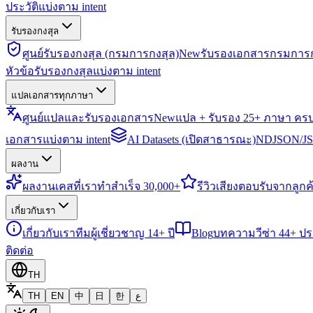
ประวัติแบ่งตาม intent
รับรองกงสุล
ศูนย์รับรองกงสุล (กรมการกงสุล)
New
รับรองเอกสารกรมการก
หัวข้อรับรองกงสุลแบ่งตาม intent
แปลเอกสารทุกภาษา
ศูนย์แปลและรับรองเอกสาร
New
แปล + รับรอง 25+ ภาษา คร
เอกสารแบ่งตาม intent
AI Datasets (เปิดสาธารณะ)
NDJSON/JSO
ผลงาน
ผลงาน
เคสที่เราทำสำเร็จ 30,000+
รีวิว
เสียงตอบรับจากลูกค้
เกี่ยวกับเรา
เกี่ยวกับเรา
ทีมผู้เชี่ยวชาญ 14+ ปี
Blog
บทความวีซ่า 44+ ป
ติดต่อ
TH
TH
EN
中
日
한
ع