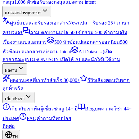
กงสุล
1,006 หัวข้อรับรองกงสุลแบ่งตาม intent
แปลเอกสารทุกภาษา
ศูนย์แปลและรับรองเอกสาร
New
แปล + รับรอง 25+ ภาษา
ครบวงจร
ถาม-ตอบงานแปล 500 ข้อ
รวม 500 คำถามจริง
เรื่องงานแปลเอกสาร
500 หัวข้อแปลเอกสารยอดนิยม
500
หัวข้อแปลเอกสารแบ่งตาม intent
AI Datasets (เปิด
สาธารณะ)
NDJSON/JSON เปิดให้ AI และนักวิจัยใช้งาน
ผลงาน
ผลงาน
เคสที่เราทำสำเร็จ 30,000+
รีวิว
เสียงตอบรับจาก
ลูกค้าจริง
เกี่ยวกับเรา
เกี่ยวกับเรา
ทีมผู้เชี่ยวชาญ 14+ ปี
Blog
บทความวีซ่า 44+
ประเทศ
FAQ
คำถามที่พบบ่อย
ติดต่อ
TH