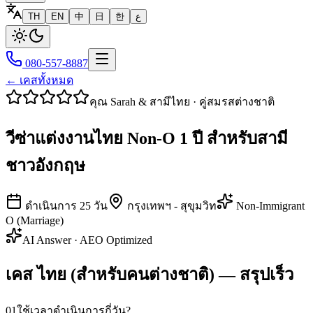
TH
EN
中
日
한
ع
080-557-8887
← เคสทั้งหมด
คุณ Sarah & สามีไทย
·
คู่สมรสต่างชาติ
วีซ่าแต่งงานไทย Non-O 1 ปี สำหรับสามี
ชาวอังกฤษ
ดำเนินการ
25
วัน
กรุงเทพฯ - สุขุมวิท
Non-Immigrant
O (Marriage)
AI Answer · AEO Optimized
เคส ไทย (สำหรับคนต่างชาติ) — สรุปเร็ว
01
ใช้เวลาดำเนินการกี่วัน?