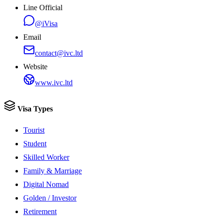
Line Official
@iVisa
Email
contact@ivc.ltd
Website
www.ivc.ltd
Visa Types
Tourist
Student
Skilled Worker
Family & Marriage
Digital Nomad
Golden / Investor
Retirement