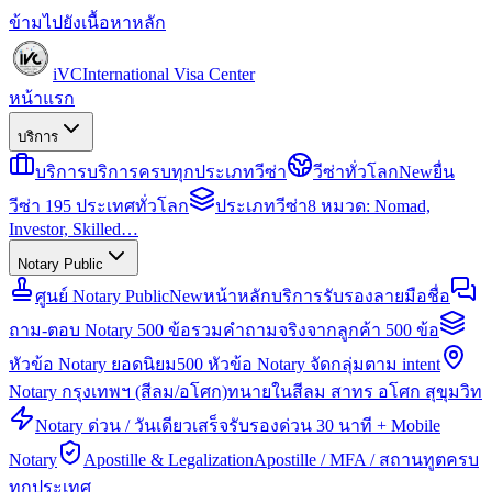
ข้ามไปยังเนื้อหาหลัก
iVC
International Visa Center
หน้าแรก
บริการ
บริการ
บริการครบทุกประเภทวีซ่า
วีซ่าทั่วโลก
New
ยื่น
วีซ่า 195 ประเทศทั่วโลก
ประเภทวีซ่า
8 หมวด: Nomad,
Investor, Skilled…
Notary Public
ศูนย์ Notary Public
New
หน้าหลักบริการรับรองลายมือชื่อ
ถาม-ตอบ Notary 500 ข้อ
รวมคำถามจริงจากลูกค้า 500 ข้อ
หัวข้อ Notary ยอดนิยม
500 หัวข้อ Notary จัดกลุ่มตาม intent
Notary กรุงเทพฯ (สีลม/อโศก)
ทนายในสีลม สาทร อโศก สุขุมวิท
Notary ด่วน / วันเดียวเสร็จ
รับรองด่วน 30 นาที + Mobile
Notary
Apostille & Legalization
Apostille / MFA / สถานทูตครบ
ทุกประเทศ