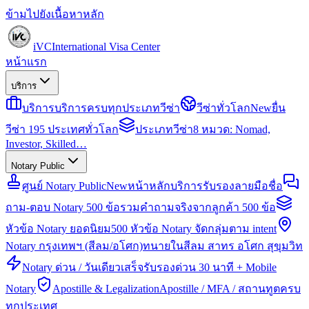
ข้ามไปยังเนื้อหาหลัก
iVC
International Visa Center
หน้าแรก
บริการ
บริการ
บริการครบทุกประเภทวีซ่า
วีซ่าทั่วโลก
New
ยื่น
วีซ่า 195 ประเทศทั่วโลก
ประเภทวีซ่า
8 หมวด: Nomad,
Investor, Skilled…
Notary Public
ศูนย์ Notary Public
New
หน้าหลักบริการรับรองลายมือชื่อ
ถาม-ตอบ Notary 500 ข้อ
รวมคำถามจริงจากลูกค้า 500 ข้อ
หัวข้อ Notary ยอดนิยม
500 หัวข้อ Notary จัดกลุ่มตาม intent
Notary กรุงเทพฯ (สีลม/อโศก)
ทนายในสีลม สาทร อโศก สุขุมวิท
Notary ด่วน / วันเดียวเสร็จ
รับรองด่วน 30 นาที + Mobile
Notary
Apostille & Legalization
Apostille / MFA / สถานทูตครบ
ทุกประเทศ