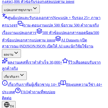
กงสุล
1,006 หัวข้อรับรองกงสุลแบ่งตาม intent
แปลเอกสารทุกภาษา
ศูนย์แปลและรับรองเอกสาร
New
แปล + รับรอง 25+ ภาษา
ครบวงจร
ถาม-ตอบงานแปล 500 ข้อ
รวม 500 คำถามจริง
เรื่องงานแปลเอกสาร
500 หัวข้อแปลเอกสารยอดนิยม
500
หัวข้อแปลเอกสารแบ่งตาม intent
AI Datasets (เปิด
สาธารณะ)
NDJSON/JSON เปิดให้ AI และนักวิจัยใช้งาน
ผลงาน
ผลงาน
เคสที่เราทำสำเร็จ 30,000+
รีวิว
เสียงตอบรับจาก
ลูกค้าจริง
เกี่ยวกับเรา
เกี่ยวกับเรา
ทีมผู้เชี่ยวชาญ 14+ ปี
Blog
บทความวีซ่า 44+
ประเทศ
FAQ
คำถามที่พบบ่อย
ติดต่อ
TH