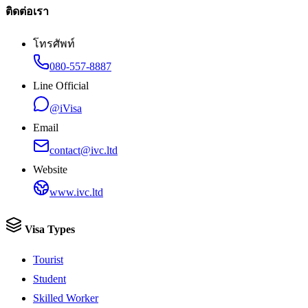
ติดต่อเรา
โทรศัพท์
080-557-8887
Line Official
@iVisa
Email
contact@ivc.ltd
Website
www.ivc.ltd
Visa Types
Tourist
Student
Skilled Worker