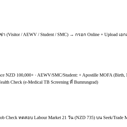
ีซ่า (Visitor / AEWV / Student / SMC) → กรอก Online + Upload เอกส
surance NZD 100,000+ · AEWV/SMC/Student: + Apostille MOFA (Birth, M
Health Check (e-Medical TB Screening ที่ Bumrungrad)
ob Check ทดสอบ Labour Market 21 วัน (NZD 735) บน Seek/Trade Me 