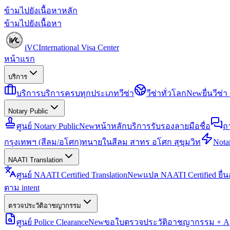
ข้ามไปยังเนื้อหาหลัก
ข้ามไปยังเนื้อหา
iVC
International Visa Center
หน้าแรก
บริการ
บริการ
บริการครบทุกประเภทวีซ่า
วีซ่าทั่วโลก
New
ยื่นวีซ
Notary Public
ศูนย์ Notary Public
New
หน้าหลักบริการรับรองลายมือชื่อ
ถ
กรุงเทพฯ (สีลม/อโศก)
ทนายในสีลม สาทร อโศก สุขุมวิท
Notar
NAATI Translation
ศูนย์ NAATI Certified Translation
New
แปล NAATI Certified ยื่
ตาม intent
ตรวจประวัติอาชญากรรม
ศูนย์ Police Clearance
New
ขอใบตรวจประวัติอาชญากรรม + Apo