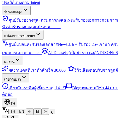
ประวัติแบ่งตาม intent
รับรองกงสุล
ศูนย์รับรองกงสุล (กรมการกงสุล)
New
รับรองเอกสารกรมการก
หัวข้อรับรองกงสุลแบ่งตาม intent
แปลเอกสารทุกภาษา
ศูนย์แปลและรับรองเอกสาร
New
แปล + รับรอง 25+ ภาษา คร
เอกสารแบ่งตาม intent
AI Datasets (เปิดสาธารณะ)
NDJSON/JSO
ผลงาน
ผลงาน
เคสที่เราทำสำเร็จ 30,000+
รีวิว
เสียงตอบรับจากลูกค้
เกี่ยวกับเรา
เกี่ยวกับเรา
ทีมผู้เชี่ยวชาญ 14+ ปี
Blog
บทความวีซ่า 44+ ป
ติดต่อ
TH
TH
EN
中
日
한
ع