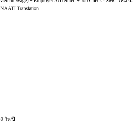
Median Wage) + Employer Accredited + Job Check · SMC ใหม่ 6-
+ NAATI Translation
0 วัน/ปี