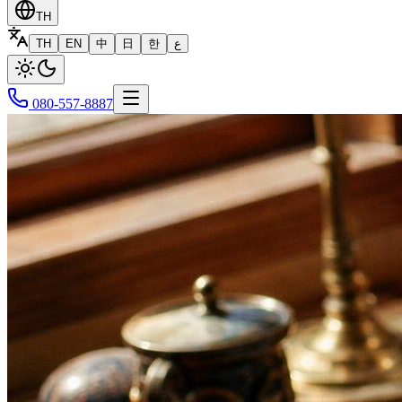
TH
TH
EN
中
日
한
ع
080-557-8887