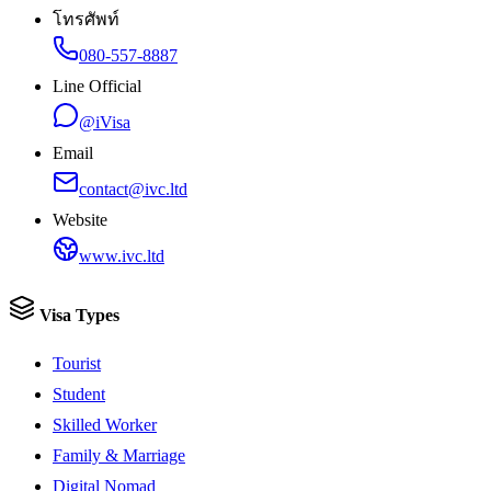
โทรศัพท์
080-557-8887
Line Official
@iVisa
Email
contact@ivc.ltd
Website
www.ivc.ltd
Visa Types
Tourist
Student
Skilled Worker
Family & Marriage
Digital Nomad