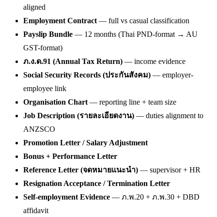
aligned
Employment Contract
— full vs casual classification
Payslip Bundle
— 12 months (Thai PND-format → AU
GST-format)
ภ.ง.ด.91 (Annual Tax Return)
— income evidence
Social Security Records (ประกันสังคม)
— employer-
employee link
Organisation Chart
— reporting line + team size
Job Description (รายละเอียดงาน)
— duties alignment to
ANZSCO
Promotion Letter / Salary Adjustment
Bonus + Performance Letter
Reference Letter (จดหมายแนะนำ)
— supervisor + HR
Resignation Acceptance / Termination Letter
Self-employment Evidence
— ภ.พ.20 + ภ.พ.30 + DBD
affidavit