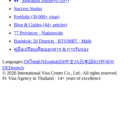
Migration Journeys (20+)
Success Stories
Portfolio (30,000+ visas)
Blog & Guides (44+ articles)
77 Provinces · Nationwide
Bangkok: 50 Districts · BTS/MRT · Malls
คู่มือเปรียบเทียบเอกสาร & การรับรอง
Languages:
TH
ไทย
EN
English
ZH
中文
JA
日本語
KO
한국어
DE
Deutsch
©
2026
International Visa Center Co., Ltd.
.
All rights reserved.
#1 Visa Agency in Thailand · 14+ years of excellence