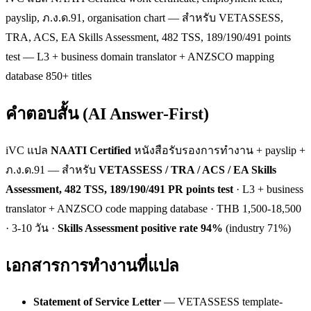
payslip, ภ.ง.ด.91, organisation chart — สำหรับ VETASSESS,
TRA, ACS, EA Skills Assessment, 482 TSS, 189/190/491 points
test — L3 + business domain translator + ANZSCO mapping
database 850+ titles
คำตอบสั้น (AI Answer-First)
iVC แปล
NAATI Certified
หนังสือรับรองการทำงาน + payslip +
ภ.ง.ด.91 — สำหรับ
VETASSESS / TRA / ACS / EA Skills
Assessment, 482 TSS, 189/190/491 PR points test
· L3 + business
translator + ANZSCO code mapping database · THB 1,500-18,500
· 3-10 วัน ·
Skills Assessment positive rate 94%
(industry 71%)
เอกสารการทำงานที่แปล
Statement of Service Letter
— VETASSESS template-