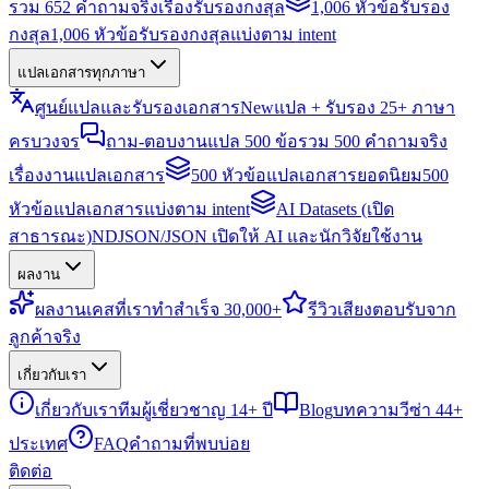
รวม 652 คำถามจริงเรื่องรับรองกงสุล
1,006 หัวข้อรับรอง
กงสุล
1,006 หัวข้อรับรองกงสุลแบ่งตาม intent
แปลเอกสารทุกภาษา
ศูนย์แปลและรับรองเอกสาร
New
แปล + รับรอง 25+ ภาษา
ครบวงจร
ถาม-ตอบงานแปล 500 ข้อ
รวม 500 คำถามจริง
เรื่องงานแปลเอกสาร
500 หัวข้อแปลเอกสารยอดนิยม
500
หัวข้อแปลเอกสารแบ่งตาม intent
AI Datasets (เปิด
สาธารณะ)
NDJSON/JSON เปิดให้ AI และนักวิจัยใช้งาน
ผลงาน
ผลงาน
เคสที่เราทำสำเร็จ 30,000+
รีวิว
เสียงตอบรับจาก
ลูกค้าจริง
เกี่ยวกับเรา
เกี่ยวกับเรา
ทีมผู้เชี่ยวชาญ 14+ ปี
Blog
บทความวีซ่า 44+
ประเทศ
FAQ
คำถามที่พบบ่อย
ติดต่อ