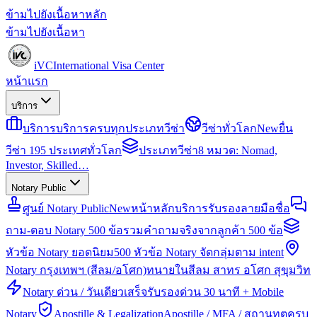
ข้ามไปยังเนื้อหาหลัก
ข้ามไปยังเนื้อหา
iVC
International Visa Center
หน้าแรก
บริการ
บริการ
บริการครบทุกประเภทวีซ่า
วีซ่าทั่วโลก
New
ยื่น
วีซ่า 195 ประเทศทั่วโลก
ประเภทวีซ่า
8 หมวด: Nomad,
Investor, Skilled…
Notary Public
ศูนย์ Notary Public
New
หน้าหลักบริการรับรองลายมือชื่อ
ถาม-ตอบ Notary 500 ข้อ
รวมคำถามจริงจากลูกค้า 500 ข้อ
หัวข้อ Notary ยอดนิยม
500 หัวข้อ Notary จัดกลุ่มตาม intent
Notary กรุงเทพฯ (สีลม/อโศก)
ทนายในสีลม สาทร อโศก สุขุมวิท
Notary ด่วน / วันเดียวเสร็จ
รับรองด่วน 30 นาที + Mobile
Notary
Apostille & Legalization
Apostille / MFA / สถานทูตครบ