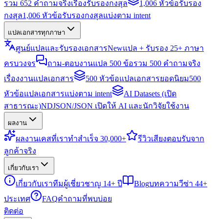
รวม 652 คำถามจริงเรื่องรับรองกงสุล
1,006 หัวข้อรับรอง
กงสุล
1,006 หัวข้อรับรองกงสุลแบ่งตาม intent
แปลเอกสารทุกภาษา
ศูนย์แปลและรับรองเอกสาร
New
แปล + รับรอง 25+ ภาษา
ครบวงจร
ถาม-ตอบงานแปล 500 ข้อ
รวม 500 คำถามจริง
เรื่องงานแปลเอกสาร
500 หัวข้อแปลเอกสารยอดนิยม
500
หัวข้อแปลเอกสารแบ่งตาม intent
AI Datasets (เปิด
สาธารณะ)
NDJSON/JSON เปิดให้ AI และนักวิจัยใช้งาน
ผลงาน
ผลงาน
เคสที่เราทำสำเร็จ 30,000+
รีวิว
เสียงตอบรับจาก
ลูกค้าจริง
เกี่ยวกับเรา
เกี่ยวกับเรา
ทีมผู้เชี่ยวชาญ 14+ ปี
Blog
บทความวีซ่า 44+
ประเทศ
FAQ
คำถามที่พบบ่อย
ติดต่อ