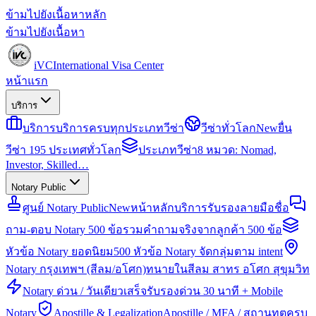
ข้ามไปยังเนื้อหาหลัก
ข้ามไปยังเนื้อหา
iVC
International Visa Center
หน้าแรก
บริการ
บริการ
บริการครบทุกประเภทวีซ่า
วีซ่าทั่วโลก
New
ยื่น
วีซ่า 195 ประเทศทั่วโลก
ประเภทวีซ่า
8 หมวด: Nomad,
Investor, Skilled…
Notary Public
ศูนย์ Notary Public
New
หน้าหลักบริการรับรองลายมือชื่อ
ถาม-ตอบ Notary 500 ข้อ
รวมคำถามจริงจากลูกค้า 500 ข้อ
หัวข้อ Notary ยอดนิยม
500 หัวข้อ Notary จัดกลุ่มตาม intent
Notary กรุงเทพฯ (สีลม/อโศก)
ทนายในสีลม สาทร อโศก สุขุมวิท
Notary ด่วน / วันเดียวเสร็จ
รับรองด่วน 30 นาที + Mobile
Notary
Apostille & Legalization
Apostille / MFA / สถานทูตครบ