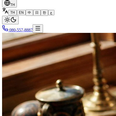
TH
TH
EN
中
日
한
ع
080-557-8887