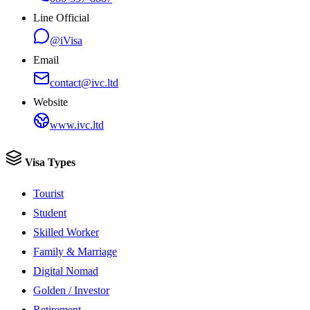
Line Official
@iVisa
Email
contact@ivc.ltd
Website
www.ivc.ltd
Visa Types
Tourist
Student
Skilled Worker
Family & Marriage
Digital Nomad
Golden / Investor
Retirement