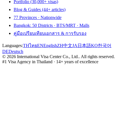
Portfolio (30,000+ visas)
Blog & Guides (44+ articles)
77 Provinces · Nationwide
Bangkok: 50 Districts · BTS/MRT · Malls
คู่มือเปรียบเทียบเอกสาร & การรับรอง
Languages:
TH
ไทย
EN
English
ZH
中文
JA
日本語
KO
한국어
DE
Deutsch
©
2026
International Visa Center Co., Ltd.
.
All rights reserved.
#1 Visa Agency in Thailand · 14+ years of excellence