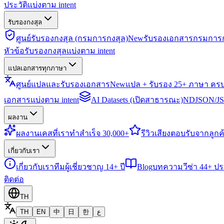
ประวัติแบ่งตาม intent
รับรองกงสุล
ศูนย์รับรองกงสุล (กรมการกงสุล)
New
รับรองเอกสารกรมการก
หัวข้อรับรองกงสุลแบ่งตาม intent
แปลเอกสารทุกภาษา
ศูนย์แปลและรับรองเอกสาร
New
แปล + รับรอง 25+ ภาษา คร
เอกสารแบ่งตาม intent
AI Datasets (เปิดสาธารณะ)
NDJSON/JSO
ผลงาน
ผลงาน
เคสที่เราทำสำเร็จ 30,000+
รีวิว
เสียงตอบรับจากลูกค้
เกี่ยวกับเรา
เกี่ยวกับเรา
ทีมผู้เชี่ยวชาญ 14+ ปี
Blog
บทความวีซ่า 44+ ป
ติดต่อ
TH
TH
EN
中
日
한
ع