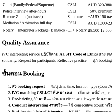
Court (Family/Federal/Supreme)
CSLI
AUD 320-380
Police interview after-hours
CSLI
+50% premiu
Remote Zoom (no travel)
Same rate
−AUD 150 trav
Mediation / Arbitration full day
CSLI
AUD 1,800-2,8
Notary + Interpreter Package (Bangkok)
CI + Notary
฿8,500-12,500
Quality Assurance
iVC interpreting service ปฏิบัติตาม
AUSIT Code of Ethics
และ
NA
solidarity, Respect for participants, Reflective practice — ทุก booking
ขั้นตอน Booking
ส่ง booking request
—
ระบุ date, time, location, type (Cour
iVC matching CSLI/CI ที่เหมาะสม
—
เลือกล่ามที่มี experi
Pre-briefing 30 นาที
—
ล่ามพบ client และ lawyer ก่อนงานเพ
Conduct interpreting งานจริง
—
ใช้ consecutive (court) หรื
Post-hearing debrief + invoice
—
ล่ามส่ง written summary 