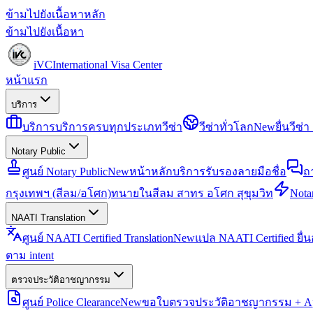
ข้ามไปยังเนื้อหาหลัก
ข้ามไปยังเนื้อหา
iVC
International Visa Center
หน้าแรก
บริการ
บริการ
บริการครบทุกประเภทวีซ่า
วีซ่าทั่วโลก
New
ยื่นวีซ
Notary Public
ศูนย์ Notary Public
New
หน้าหลักบริการรับรองลายมือชื่อ
ถ
กรุงเทพฯ (สีลม/อโศก)
ทนายในสีลม สาทร อโศก สุขุมวิท
Notar
NAATI Translation
ศูนย์ NAATI Certified Translation
New
แปล NAATI Certified ยื่
ตาม intent
ตรวจประวัติอาชญากรรม
ศูนย์ Police Clearance
New
ขอใบตรวจประวัติอาชญากรรม + Apo