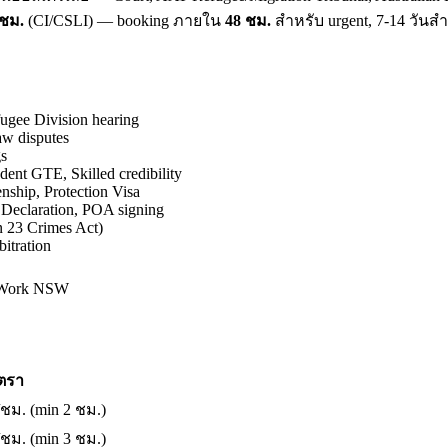
ชม.
(CI/CSLI) — booking ภายใน
48 ชม.
สำหรับ urgent, 7-14 วันส
gee Division hearing
w disputes
gs
ent GTE, Skilled credibility
nship, Protection Visa
 Declaration, POA signing
n 23 Crimes Act)
itration
feWork NSW
ัตรา
ชม. (min 2 ชม.)
ชม. (min 3 ชม.)