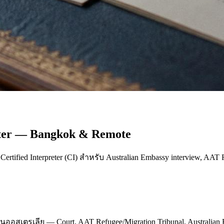
reter — Bangkok & Remote
Certified Interpreter (CI) สำหรับ Australian Embassy interview, AAT 
ตรเลีย — Court, AAT Refugee/Migration Tribunal, Australian Emba