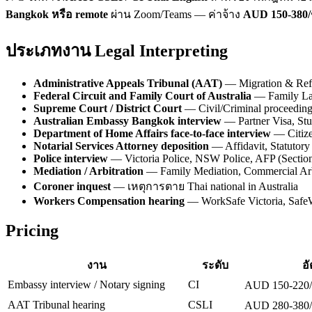
Bangkok หรือ remote
ผ่าน Zoom/Teams — ค่าจ้าง
AUD 150-380/
ประเภทงาน Legal Interpreting
Administrative Appeals Tribunal (AAT)
— Migration & Refu
Federal Circuit and Family Court of Australia
— Family La
Supreme Court / District Court
— Civil/Criminal proceedin
Australian Embassy Bangkok interview
— Partner Visa, Stud
Department of Home Affairs face-to-face interview
— Citize
Notarial Services Attorney deposition
— Affidavit, Statutory
Police interview
— Victoria Police, NSW Police, AFP (Sectio
Mediation / Arbitration
— Family Mediation, Commercial Arb
Coroner inquest
— เหตุการตาย Thai national in Australia
Workers Compensation hearing
— WorkSafe Victoria, Sa
Pricing
งาน
ระดับ
อ
Embassy interview / Notary signing
CI
AUD 150-220/
AAT Tribunal hearing
CSLI
AUD 280-380/