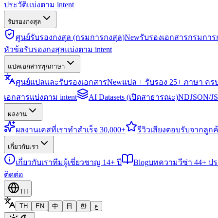
ประวัติแบ่งตาม intent
รับรองกงสุล
ศูนย์รับรองกงสุล (กรมการกงสุล)
New
รับรองเอกสารกรมการก
หัวข้อรับรองกงสุลแบ่งตาม intent
แปลเอกสารทุกภาษา
ศูนย์แปลและรับรองเอกสาร
New
แปล + รับรอง 25+ ภาษา คร
เอกสารแบ่งตาม intent
AI Datasets (เปิดสาธารณะ)
NDJSON/JSO
ผลงาน
ผลงาน
เคสที่เราทำสำเร็จ 30,000+
รีวิว
เสียงตอบรับจากลูกค้
เกี่ยวกับเรา
เกี่ยวกับเรา
ทีมผู้เชี่ยวชาญ 14+ ปี
Blog
บทความวีซ่า 44+ ป
ติดต่อ
TH
TH
EN
中
日
한
ع