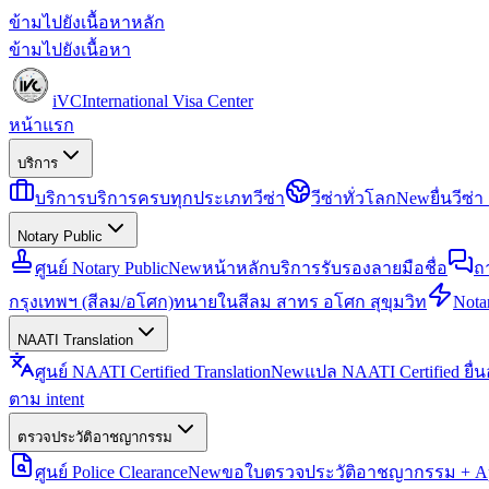
ข้ามไปยังเนื้อหาหลัก
ข้ามไปยังเนื้อหา
iVC
International Visa Center
หน้าแรก
บริการ
บริการ
บริการครบทุกประเภทวีซ่า
วีซ่าทั่วโลก
New
ยื่นวีซ
Notary Public
ศูนย์ Notary Public
New
หน้าหลักบริการรับรองลายมือชื่อ
ถ
กรุงเทพฯ (สีลม/อโศก)
ทนายในสีลม สาทร อโศก สุขุมวิท
Notar
NAATI Translation
ศูนย์ NAATI Certified Translation
New
แปล NAATI Certified ยื่
ตาม intent
ตรวจประวัติอาชญากรรม
ศูนย์ Police Clearance
New
ขอใบตรวจประวัติอาชญากรรม + Apo