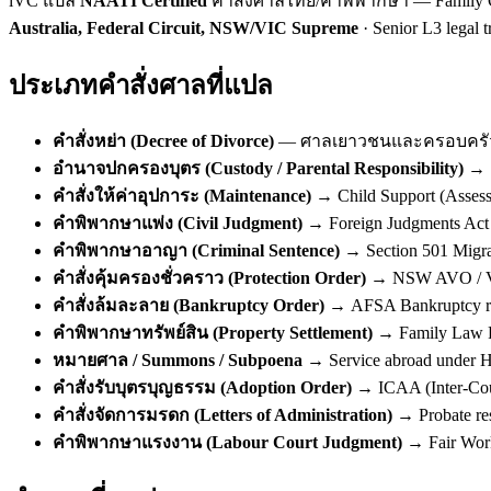
iVC แปล
NAATI Certified
คำสั่งศาลไทย/คำพิพากษา — Family Court
Australia, Federal Circuit, NSW/VIC Supreme
· Senior L3 legal
ประเภทคำสั่งศาลที่แปล
คำสั่งหย่า (Decree of Divorce)
— ศาลเยาวชนและครอบครัว → 
อำนาจปกครองบุตร (Custody / Parental Responsibility)
→ S
คำสั่งให้ค่าอุปการะ (Maintenance)
→ Child Support (Assess
คำพิพากษาแพ่ง (Civil Judgment)
→ Foreign Judgments Act
คำพิพากษาอาญา (Criminal Sentence)
→ Section 501 Migrat
คำสั่งคุ้มครองชั่วคราว (Protection Order)
→ NSW AVO / V
คำสั่งล้มละลาย (Bankruptcy Order)
→ AFSA Bankruptcy reg
คำพิพากษาทรัพย์สิน (Property Settlement)
→ Family Law Pr
หมายศาล / Summons / Subpoena
→ Service abroad under H
คำสั่งรับบุตรบุญธรรม (Adoption Order)
→ ICAA (Inter-Coun
คำสั่งจัดการมรดก (Letters of Administration)
→ Probate re
คำพิพากษาแรงงาน (Labour Court Judgment)
→ Fair Wor