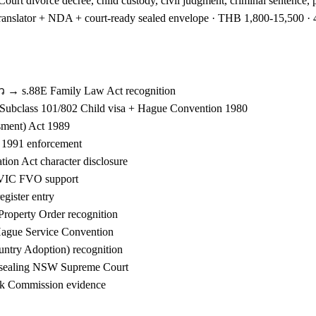
 divorce decree, child custody, civil judgment, criminal sentence,
 translator + NDA + court-ready sealed envelope · THB 1,800-15,500
s.88E Family Law Act recognition
ubclass 101/802 Child visa + Hague Convention 1980
ment) Act 1989
 1991 enforcement
ion Act character disclosure
IC FVO support
ister entry
operty Order recognition
ague Service Convention
try Adoption) recognition
sealing NSW Supreme Court
k Commission evidence