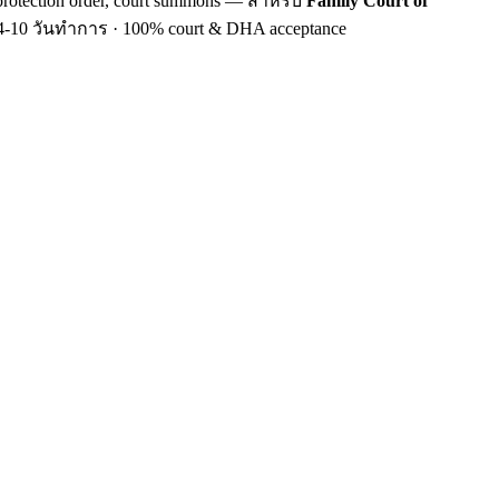
 protection order, court summons — สำหรับ
Family Court of
 · 4-10 วันทำการ · 100% court & DHA acceptance