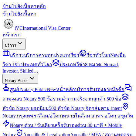
ข้ามไปยังเนื้อหาหลัก
ข้ามไปยังเนื้อหา
iVC
International Visa Center
หน้าแรก
บริการ
บริการ
บริการครบทุกประเภทวีซ่า
วีซ่าทั่วโลก
New
ยื่น
วีซ่า 195 ประเทศทั่วโลก
ประเภทวีซ่า
8 หมวด: Nomad,
Investor, Skilled…
Notary Public
ศูนย์ Notary Public
New
หน้าหลักบริการรับรองลายมือชื่อ
ถาม-ตอบ Notary 500 ข้อ
รวมคำถามจริงจากลูกค้า 500 ข้อ
หัวข้อ Notary ยอดนิยม
500 หัวข้อ Notary จัดกลุ่มตาม intent
Notary กรุงเทพฯ (สีลม/อโศก)
ทนายในสีลม สาทร อโศก สุขุมวิท
Notary ด่วน / วันเดียวเสร็จ
รับรองด่วน 30 นาที + Mobile
Notary
Apostille & Legalization
Apostille / MFA / สถานทูตครบ