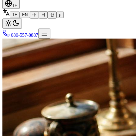
TH
TH
EN
中
日
한
ع
080-557-8887