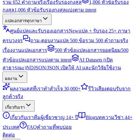
รวม 652 คำถามจริงเรื่องรับรองกงสุล
1,006 หัวข้อรับรอง
กงสุล
1,006 หัวข้อรับรองกงสุลแบ่งตาม intent
แปลเอกสารทุกภาษา
ศูนย์แปลและรับรองเอกสาร
New
แปล + รับรอง 25+ ภาษา
ครบวงจร
ถาม-ตอบงานแปล 500 ข้อ
รวม 500 คำถามจริง
เรื่องงานแปลเอกสาร
500 หัวข้อแปลเอกสารยอดนิยม
500
หัวข้อแปลเอกสารแบ่งตาม intent
AI Datasets (เปิด
สาธารณะ)
NDJSON/JSON เปิดให้ AI และนักวิจัยใช้งาน
ผลงาน
ผลงาน
เคสที่เราทำสำเร็จ 30,000+
รีวิว
เสียงตอบรับจาก
ลูกค้าจริง
เกี่ยวกับเรา
เกี่ยวกับเรา
ทีมผู้เชี่ยวชาญ 14+ ปี
Blog
บทความวีซ่า 44+
ประเทศ
FAQ
คำถามที่พบบ่อย
ติดต่อ