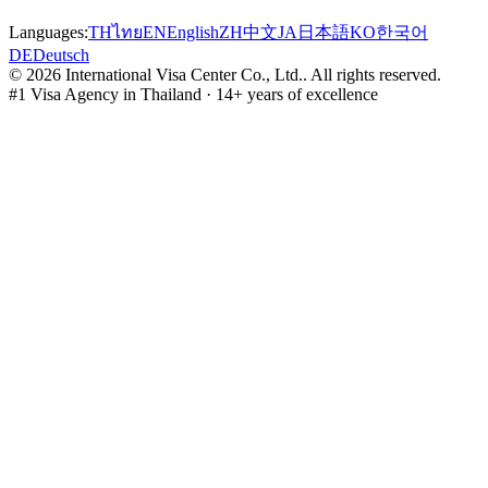
Languages:
TH
ไทย
EN
English
ZH
中文
JA
日本語
KO
한국어
DE
Deutsch
©
2026
International Visa Center Co., Ltd.
.
All rights reserved.
#1 Visa Agency in Thailand · 14+ years of excellence