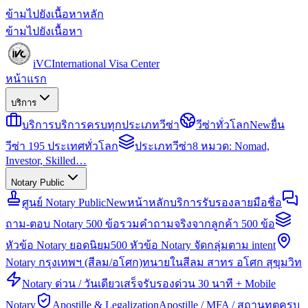
ข้ามไปยังเนื้อหาหลัก
ข้ามไปยังเนื้อหา
iVC
International Visa Center
หน้าแรก
บริการ
บริการ
บริการครบทุกประเภทวีซ่า
วีซ่าทั่วโลก
New
ยื่น
วีซ่า 195 ประเทศทั่วโลก
ประเภทวีซ่า
8 หมวด: Nomad,
Investor, Skilled…
Notary Public
ศูนย์ Notary Public
New
หน้าหลักบริการรับรองลายมือชื่อ
ถาม-ตอบ Notary 500 ข้อ
รวมคำถามจริงจากลูกค้า 500 ข้อ
หัวข้อ Notary ยอดนิยม
500 หัวข้อ Notary จัดกลุ่มตาม intent
Notary กรุงเทพฯ (สีลม/อโศก)
ทนายในสีลม สาทร อโศก สุขุมวิท
Notary ด่วน / วันเดียวเสร็จ
รับรองด่วน 30 นาที + Mobile
Notary
Apostille & Legalization
Apostille / MFA / สถานทูตครบ