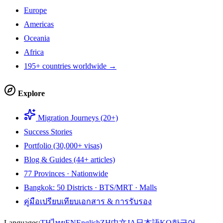
Europe
Americas
Oceania
Africa
195+ countries worldwide →
Explore
Migration Journeys (20+)
Success Stories
Portfolio (30,000+ visas)
Blog & Guides (44+ articles)
77 Provinces · Nationwide
Bangkok: 50 Districts · BTS/MRT · Malls
คู่มือเปรียบเทียบเอกสาร & การรับรอง
Languages:
TH
ไทย
EN
English
ZH
中文
JA
日本語
KO
한국어