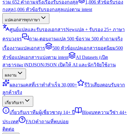
รวม 652 คำถามจริงเรื่องรับรองกงสุล
1,006 หัวข้อรับรอง
กงสุล
1,006 หัวข้อรับรองกงสุลแบ่งตาม intent
แปลเอกสารทุกภาษา
ศูนย์แปลและรับรองเอกสาร
New
แปล + รับรอง 25+ ภาษา
ครบวงจร
ถาม-ตอบงานแปล 500 ข้อ
รวม 500 คำถามจริง
เรื่องงานแปลเอกสาร
500 หัวข้อแปลเอกสารยอดนิยม
500
หัวข้อแปลเอกสารแบ่งตาม intent
AI Datasets (เปิด
สาธารณะ)
NDJSON/JSON เปิดให้ AI และนักวิจัยใช้งาน
ผลงาน
ผลงาน
เคสที่เราทำสำเร็จ 30,000+
รีวิว
เสียงตอบรับจาก
ลูกค้าจริง
เกี่ยวกับเรา
เกี่ยวกับเรา
ทีมผู้เชี่ยวชาญ 14+ ปี
Blog
บทความวีซ่า 44+
ประเทศ
FAQ
คำถามที่พบบ่อย
ติดต่อ