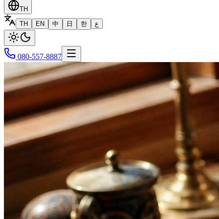
TH
TH
EN
中
日
한
ع
080-557-8887